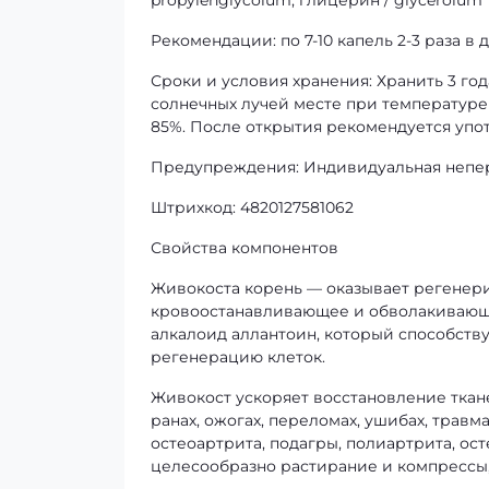
propylenglycolum, глицерин / glycerolum
Рекомендации: по 7-10 капель 2-3 раза в 
Сроки и условия хранения: Хранить 3 го
солнечных лучей месте при температуре
85%. После открытия рекомендуется упот
Предупреждения: Индивидуальная непе
Штрихкод: 4820127581062
Свойства компонентов
Живокоста корень — оказывает регенер
кровоостанавливающее и обволакивающее
алкалоид аллантоин, который способств
регенерацию клеток.
Живокост ускоряет восстановление ткан
ранах, ожогах, переломах, ушибах, травм
остеоартрита, подагры, полиартрита, ос
целесообразно растирание и компрессы,