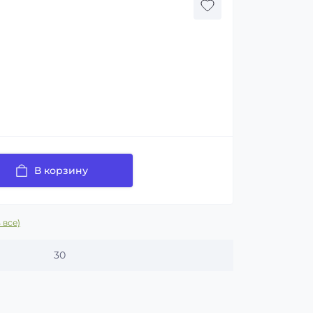
В корзину
 все)
30