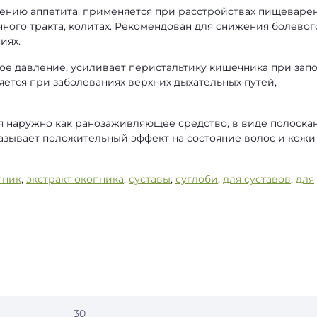
ению аппетита, применяется при расстройствах пищеварен
ного тракта, колитах. Рекомендован для снижения болевог
иях.
ое давление, усиливает перистальтику кишечника при запо
ется при заболеваниях верхних дыхательных путей,
я наружно как ранозаживляющее средство, в виде полоска
 оказывает положительный эффект на состояние волос и кожи
пник
,
экстракт окопника
,
суставы
,
суглоби
,
для суставов
,
для
30