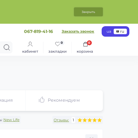
Закрыть
067-819-41-16
Заказать звонок
ua
ru
0
0
кабинет
закладки
корзина
мация
Рекомендуем
ь:
New Life
Отзывы:
1