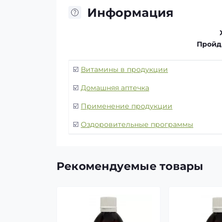
Информация
Пройди
☑️
Витамины в продукции
☑️
Домашняя аптечка
☑️
Применение продукции
☑️
Оздоровительные программы
Рекомендуемые товары