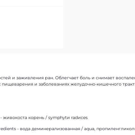
стей и заживления ран. Облегчает боль и снимает воспал
х пищеварения и заболеваниях желудочно-кишечного тракт
 - живокоста корень / symphytи radиces
edients - вода деминерализованная / aqua, пропиленгликоль