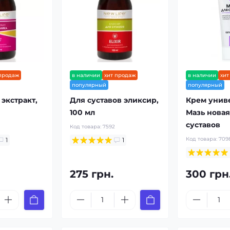
 продаж
в наличии
хит продаж
в наличии
хит
популярный
популярный
экстракт,
Для суставов эликсир,
Крем унив
100 мл
Мазь новая
суставов
Код товара:
7592
Код товара:
709
1
1
275 грн.
300 грн