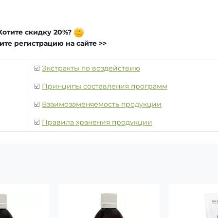
Хотите скидку 20%?
те регистрацию на сайте >>
☑️
Экстракты по воздействию
☑️
Принципы составления программ
☑️
Взаимозаменяемость продукции
☑️
Правила хранения продукции