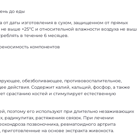
день до еды
да от даты изготовления в сухом, защищенном от прямых
 не выше +25ºС и относительной влажности воздуха не выш
реблять в течение 6 месяцев.
реносимость компонентов
ирующее, обезболивающее, противовоспалительное,
 действия. Содержит калий, кальций, фосфор, а также
ует срастанию костей и стимулирует естественную
ей, поэтому его используют при длительно незаживающих
ах, радикулитах, растяжениях связок. При лечении
теохондроза позвоночника, ревматоидного артрита
 приготовленные на основе экстракта живокоста.