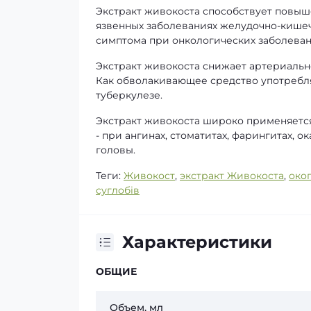
Экстракт живокоста способствует повыш
язвенных заболеваниях желудочно-кишеч
симптома при онкологических заболеван
Экстракт живокоста снижает артериальн
Как обволакивающее средство употребля
туберкулезе.
Экстракт живокоста широко применяетс
- при ангинах, стоматитах, фарингитах,
головы.
Теги:
Живокост
,
экстракт Живокоста
,
око
суглобів
Характеристики
ОБЩИЕ
Объем, мл