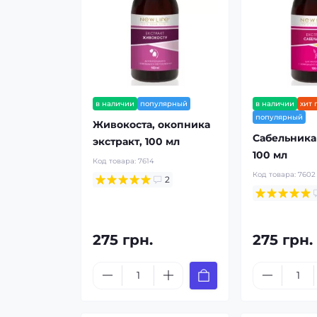
в наличии
популярный
в наличии
хит
популярный
Живокоста, окопника
Сабельника 
экстракт, 100 мл
100 мл
Код товара:
7614
Код товара:
7602
2
275 грн.
275 грн.