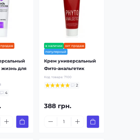
 продаж
в наличии
хит продаж
популярный
ерсальный
Крем универсальный
 жизнь для
Фито-анальгетик
Код товара:
7100
8
2
4
.
388 грн.