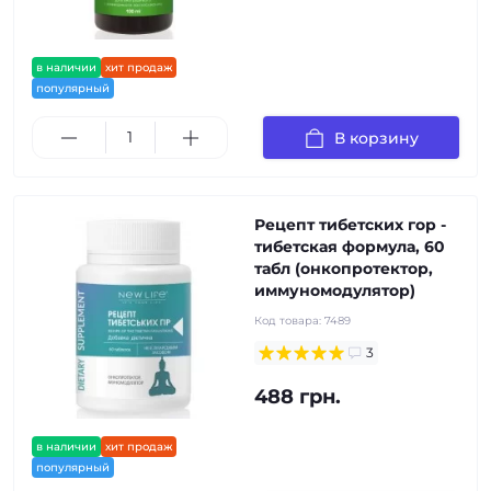
в наличии
хит продаж
популярный
В корзину
Рецепт тибетских гор -
тибетская формула, 60
табл (онкопротектор,
иммуномодулятор)
Код товара:
7489
3
488 грн.
в наличии
хит продаж
популярный