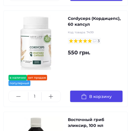
Cordyceps (Кордицепс),
60 капсул
Код товара:
7499
3
550 грн.
в наличии
хит продаж
популярный
В корзину
Восточный гриб
эликсир, 100 мл