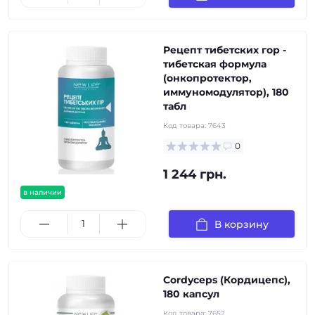
Рецепт тибетских гор -
тибетская формула
(онкопротектор,
иммуномодулятор), 180
табл
Код товара:
7643
0
1 244 грн.
в наличии
В корзину
Cordyceps (Кордицепс),
180 капсул
Код товара:
7652