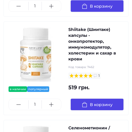
В корзину
Shiitake (Шиитаке)
капсулы -
онкопротектор,
иммуномодулятор,
холестерин и сахар в
крови
Код товара:
7462
1
519 грн.
в наличии
популярный
В корзину
Селенометионин /