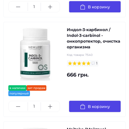
В корзину
Индол-3-карбинол /
Indol-3-carbinol -
онкопротектор, очистка
организма
Код товара:
7540
1
666 грн.
в наличии
хит продаж
популярный
В корзину