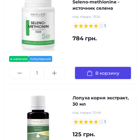
Seleno-methionine -
источник селена
Код товара:
7526
1
784 грн.
в наличии
популярный
В корзину
Лопуха корня экстракт,
30 мл
Код товара:
7048
1
125 грн.