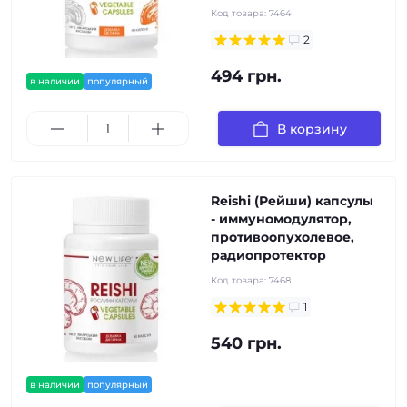
Код товара:
7464
2
494 грн.
в наличии
популярный
В корзину
Reishi (Рейши) капсулы
- иммуномодулятор,
противоопухолевое,
радиопротектор
Код товара:
7468
1
540 грн.
в наличии
популярный