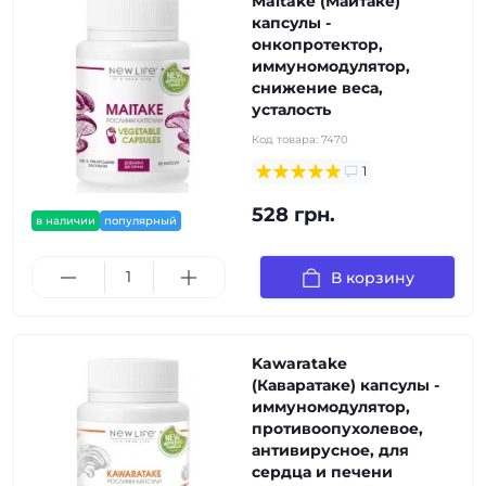
Maitake (Майтаке)
капсулы -
онкопротектор,
иммуномодулятор,
снижение веса,
усталость
Код товара:
7470
1
528 грн.
в наличии
популярный
В корзину
Kawaratake
(Каваратаке) капсулы -
иммуномодулятор,
противоопухолевое,
антивирусное, для
сердца и печени