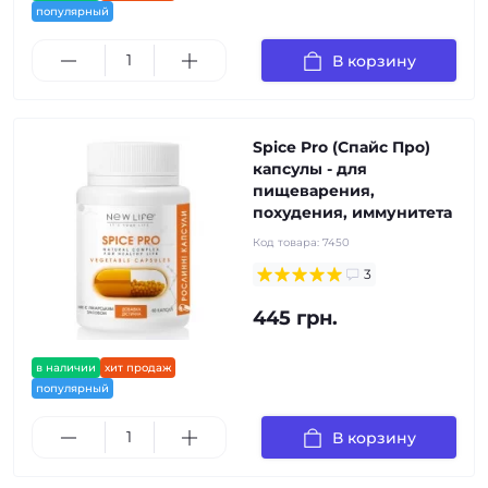
популярный
В корзину
Spice Pro (Спайс Про)
капсулы - для
пищеварения,
похудения, иммунитета
Код товара:
7450
3
445 грн.
в наличии
хит продаж
популярный
В корзину