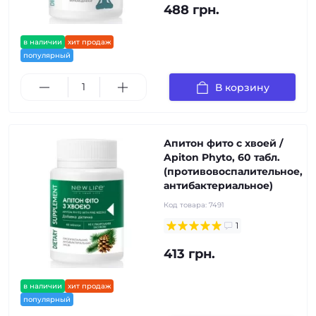
488 грн.
в наличии
хит продаж
популярный
В корзину
Апитон фито с хвоей /
Apiton Phyto, 60 табл.
(противовоспалительное,
антибактериальное)
Код товара:
7491
1
413 грн.
в наличии
хит продаж
популярный