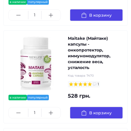
в наличии
популярный
В корзину
Maitake (Майтаке)
капсулы -
онкопротектор,
иммуномодулятор,
снижение веса,
усталость
Код товара:
7470
1
528 грн.
в наличии
популярный
В корзину