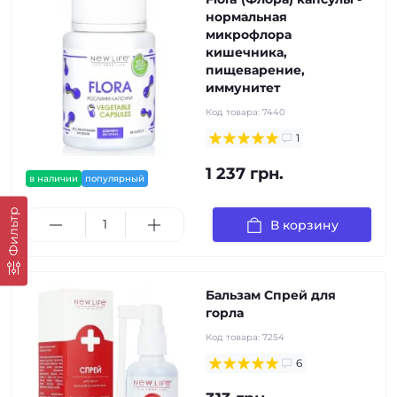
нормальная
микрофлора
кишечника,
пищеварение,
иммунитет
Код товара:
7440
1
1 237 грн.
в наличии
популярный
Фильтр
В корзину
Бальзам Спрей для
горла
Код товара:
7254
6