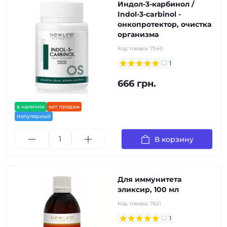
Индол-3-карбинол /
Indol-3-carbinol -
онкопротектор, очистка
организма
Код товара:
7540
1
666 грн.
в наличии
хит продаж
популярный
В корзину
Для иммунитета
эликсир, 100 мл
Код товара:
7621
1