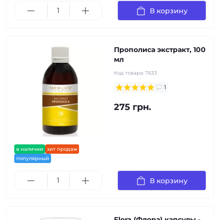
В корзину
Прополиса экстракт, 100
мл
Код товара:
7633
1
275 грн.
в наличии
хит продаж
популярный
В корзину
Flora (Флора) капсулы -