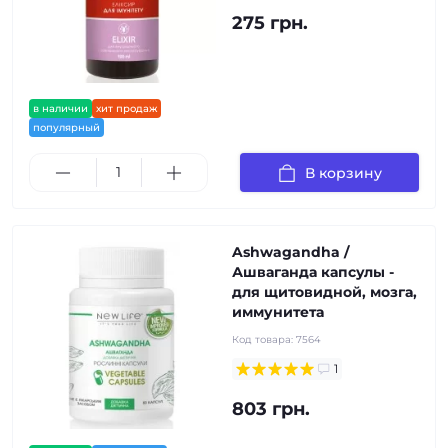
275 грн.
в наличии
хит продаж
популярный
В корзину
Ashwagandha /
Ашваганда капсулы -
для щитовидной, мозга,
иммунитета
Код товара:
7564
1
803 грн.