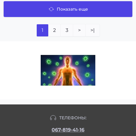
Показать еще
1
2
3
>
>|
ТЕЛЕФОНЫ:
067-819-41-16