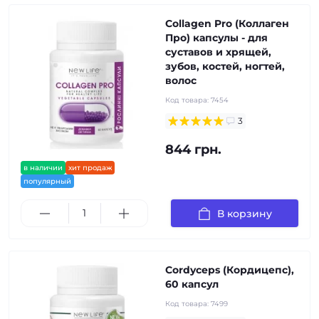
Collagen Pro (Коллаген
Про) капсулы - для
суставов и хрящей,
зубов, костей, ногтей,
волос
Код товара:
7454
3
844 грн.
в наличии
хит продаж
популярный
В корзину
Cordyceps (Кордицепс),
60 капсул
Код товара:
7499