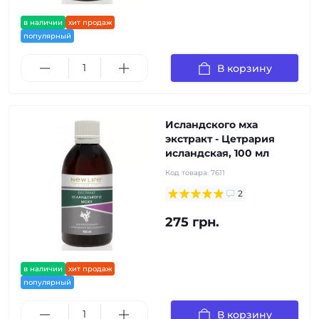
в наличии
хит продаж
популярный
В корзину
Исландского мха
экстракт - Цетрария
исландская, 100 мл
Код товара:
7611
2
275 грн.
в наличии
хит продаж
популярный
В корзину