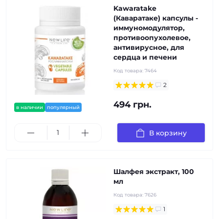
Kawaratake
(Каваратаке) капсулы -
иммуномодулятор,
противоопухолевое,
антивирусное, для
сердца и печени
Код товара:
7464
2
494 грн.
в наличии
популярный
В корзину
Шалфея экстракт, 100
мл
Код товара:
7626
1