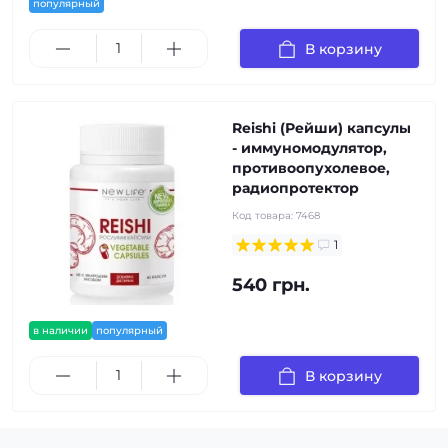
популярный
В корзину
Reishi (Рейши) капсулы
- иммуномодулятор,
противоопухолевое,
радиопротектор
Код товара:
7468
1
540 грн.
в наличии
популярный
В корзину