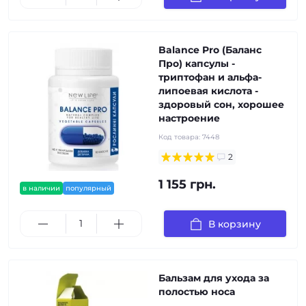
Balance Pro (Баланс
Про) капсулы -
триптофан и альфа-
липоевая кислота -
здоровый сон, хорошее
настроение
Код товара:
7448
2
1 155 грн.
в наличии
популярный
В корзину
Бальзам для ухода за
полостью носа