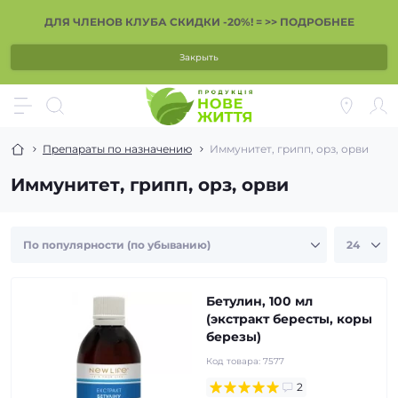
ДЛЯ ЧЛЕНОВ КЛУБА СКИДКИ -20%! = >> ПОДРОБНЕЕ
Закрыть
Препараты по назначению
Иммунитет, грипп, орз, орви
Иммунитет, грипп, орз, орви
Бетулин, 100 мл
(экстракт бересты, коры
березы)
Код товара:
7577
2