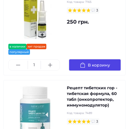
Код товара:
7165
3
250 грн.
в наличии
хит продаж
популярный
В корзину
Рецепт тибетских гор -
тибетская формула, 60
табл (онкопротектор,
иммуномодулятор)
Код товара:
7489
3