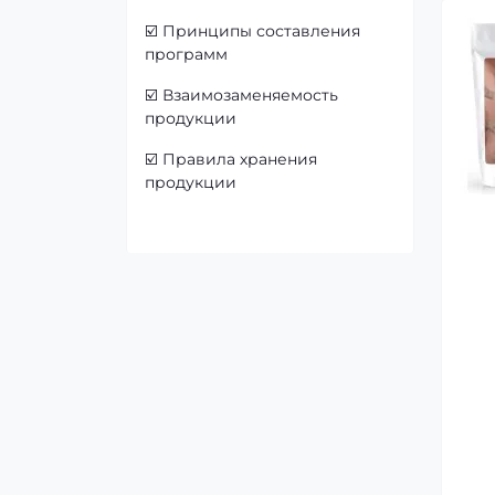
☑️
Принципы составления
программ
☑️
Взаимозаменяемость
продукции
☑️
Правила хранения
продукции