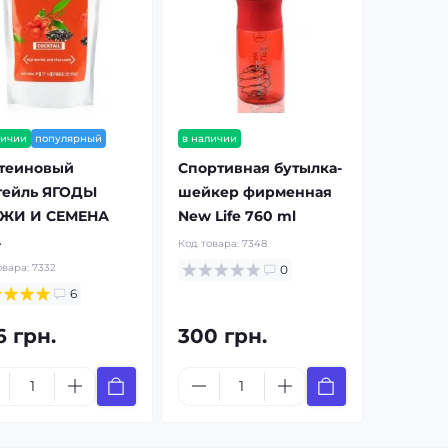
личии
популярный
в наличии
теиновый
Спортивная бутылка-
тейль ЯГОДЫ
шейкер фирменная
ЖИ И СЕМЕНА
New Life 760 ml
А
Код товара:
7348
овара:
7332
0
6
6 грн.
300 грн.