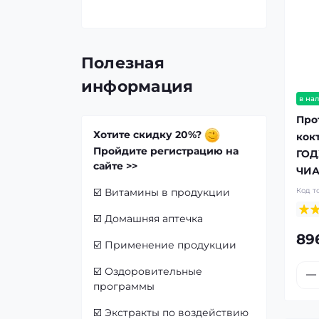
Полезная
информация
в на
Про
Хотите скидку 20%?
кок
Пройдите регистрацию на
ГОД
сайте >>
ЧИ
Код т
☑️
Витамины в продукции
☑️
Домашняя аптечка
89
☑️
Применение продукции
☑️
Оздоровительные
программы
☑️
Экстракты по воздействию