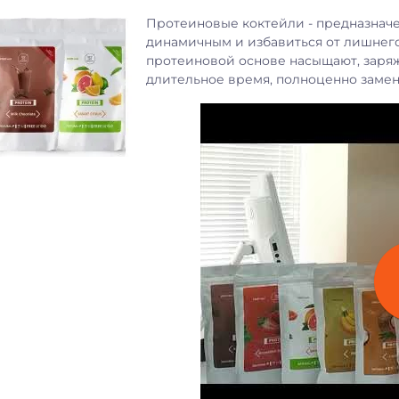
Протеиновые коктейли - предназначен
динамичным и избавиться от лишнего
протеиновой основе насыщают, заря
длительное время, полноценно заменя