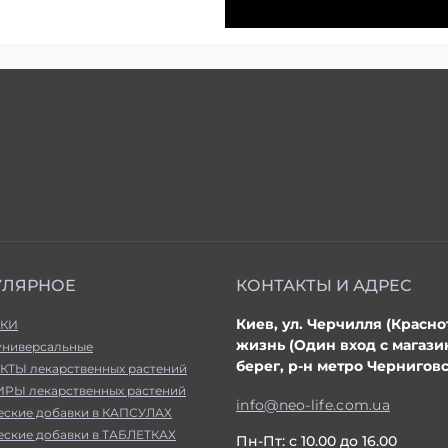
УЛЯРНОЕ
КОНТАКТЫ И АДРЕС
Киев, ул. Черчилля (Красно
КИ
жизнь (Один вход с магаз
универсальные
берег, р-н метро Черниговс
КТЫ лекарственных растений
РЫ лекарственных растений
info@neo-life.com.ua
еские добавки в КАПСУЛАХ
еские добавки в ТАБЛЕТКАХ
Пн-Пт: с 10.00 до 16.00