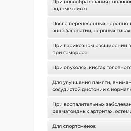
При новообразованиях полово
эндометриоз)
После перенесенных черепно-м
энцефалопатии, нервных тиках
При варикозном расширении ве
при геморрое
При опухолях, кистах головног
Для улучшения памяти, внимани
сосудистой дистонии с норма
При воспалительных заболевани
ревматоидных артритах, остеми
Для спортсменов