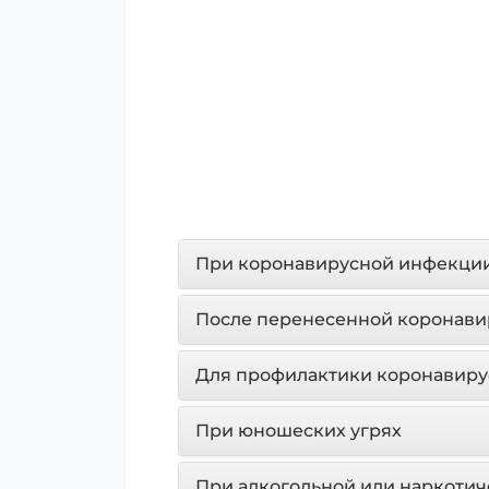
При коронавирусной инфекци
После перенесенной коронав
Для профилактики коронавир
При юношеских угрях
При алкогольной или наркотич