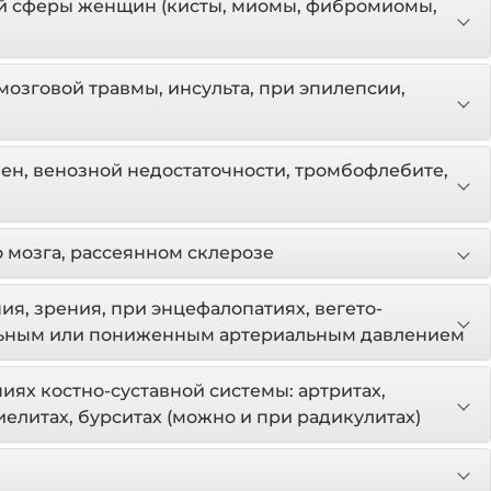
й сферы женщин (кисты, миомы, фибромиомы,
озговой травмы, инсульта, при эпилепсии,
н, венозной недостаточности, тромбофлебите,
о мозга, рассеянном склерозе
я, зрения, при энцефалопатиях, вегето-
льным или пониженным артериальным давлением
ях костно-суставной системы: артритах,
елитах, бурситах (можно и при радикулитах)