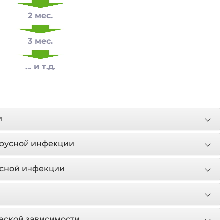
2 мес.
3 мес.
… и т.д.
и
ирусной инфекции
усной инфекции
еской зависимости