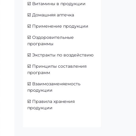
☑️
Витамины в продукции
☑️
Домашняя аптечка
☑️
Применение продукции
☑️
Оздоровительные
программы
☑️
Экстракты по воздействию
☑️
Принципы составления
программ
☑️
Взаимозаменяемость
продукции
☑️
Правила хранения
продукции