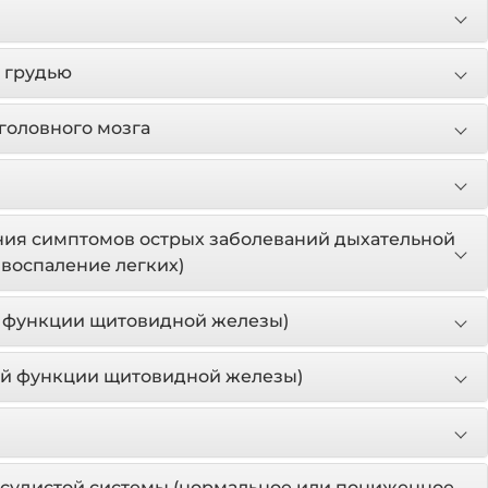
 грудью
головного мозга
ния симптомов острых заболеваний дыхательной
 воспаление легких)
 функции щитовидной железы)
й функции щитовидной железы)
осудистой системы (нормальное или пониженное