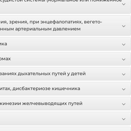
я, зрения, при энцефалопатиях, вегето-
енным артериальным давлением
ика
омах
ваниях дыхательных путей у детей
итах, дисбактериозе кишечника
искинезии желчевыводящих путей