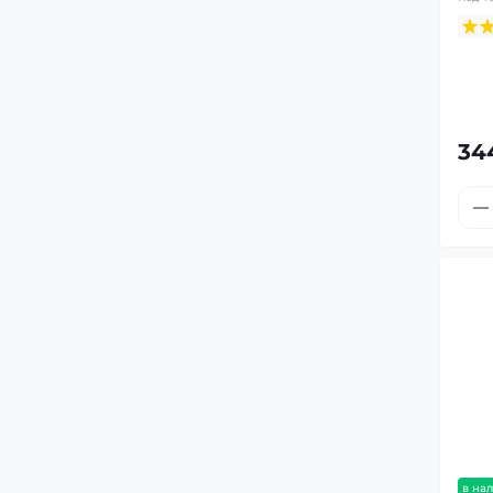
34
в на