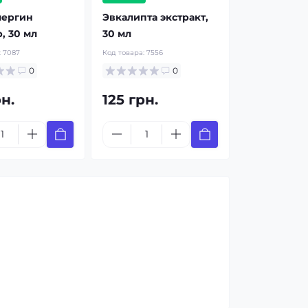
лергин
Эвкалипта экстракт,
, 30 мл
30 мл
:
7087
Код товара:
7556
0
0
рн.
125 грн.