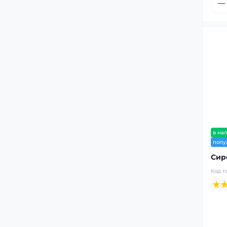
в на
попу
Сир
Код т