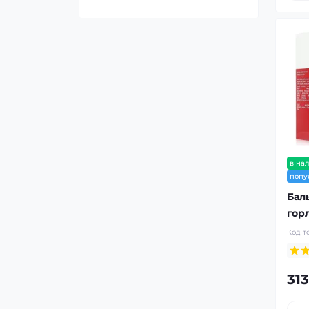
в на
попу
Бал
гор
Код т
313