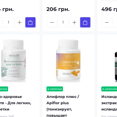
 грн.
206 грн.
496 г
личии
в наличии
в наличии
о-здоровье
Апифлор плюс /
Исланд
е - Для легких,
Apiflor plus
экстрак
летки
(тонизирует,
исландс
повышает
овара:
7481
Код товара