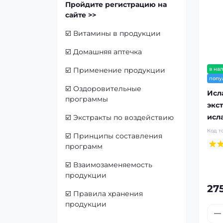
Пройдите регистрацию на
сайте >>
☑️
Витамины в продукции
☑️
Домашняя аптечка
в на
☑️
Применение продукции
попу
☑️
Оздоровительные
Исл
программы
экс
исл
☑️
Экстракты по воздействию
Код т
☑️
Принципы составления
программ
☑️
Взаимозаменяемость
продукции
275
☑️
Правила хранения
продукции