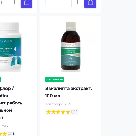
в наличии
флор /
Эвкалипта экстракт,
flor
100 мл
ет работу
Код товара:
7646
льной
1
ы)
:
7514
1