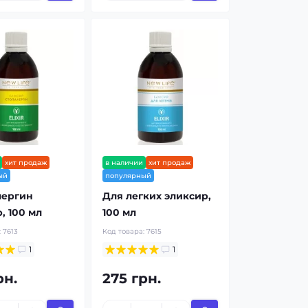
хит продаж
в наличии
хит продаж
ый
популярный
лергин
Для легких эликсир,
, 100 мл
100 мл
:
7613
Код товара:
7615
1
1
рн.
275 грн.