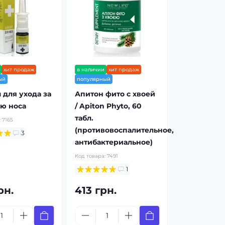
хит продаж
в наличии
хит продаж
ый
популярный
 для ухода за
Апитон фито с хвоей
ю носа
/ Apiton Phyto, 60
табл.
:
7165
(противовоспалительное,
3
антибактериальное)
Код товара:
7491
1
рн.
413 грн.