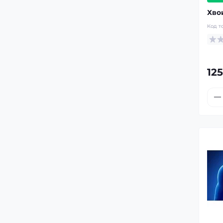
Хвои
Код т
125