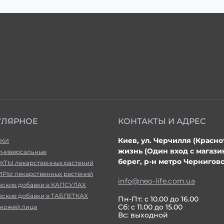
УЛЯРНОЕ
КОНТАКТЫ И АДРЕС
Киев, ул. Черчилля (Красно
КИ
жизнь (Один вход с магаз
универсальные
берег, р-н метро Черниговс
КТЫ лекарственных растений
РЫ лекарственных растений
info@neo-life.com.ua
еские добавки в КАПСУЛАХ
еские добавки в ТАБЛЕТКАХ
Пн-Пт: с 10.00 до 16.00
Сб: с 11.00 до 15.00
 кожей лица
Вс: выходной