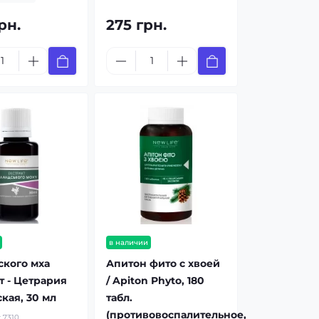
рн.
275 грн.
в наличии
ского мха
Апитон фито с хвоей
т - Цетрария
/ Apiton Phyto, 180
кая, 30 мл
табл.
(противовоспалительное,
:
7310