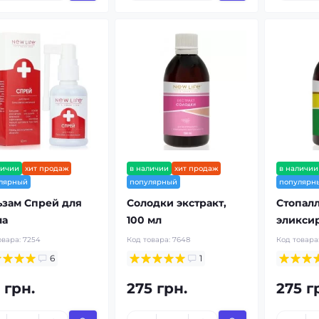
личии
хит продаж
в наличии
хит продаж
в наличии
лярный
популярный
популярн
ьзам Спрей для
Солодки экстракт,
Стопал
ла
100 мл
эликсир
овара:
7254
Код товара:
7648
Код товара
6
1
 грн.
275 грн.
275 г