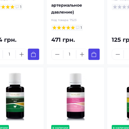
артериальное
1
давление)
Код товара:
7523
1
4 грн.
471 грн.
125 г
личии
в наличии
в наличии