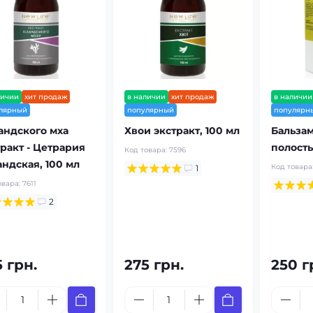
личии
хит продаж
в наличии
хит продаж
в наличии
лярный
популярный
популярн
андского мха
Хвои экстракт, 100 мл
Бальзам
тракт - Цетрария
полость
Код товара:
7596
андская, 100 мл
Код товара
1
овара:
7611
2
 грн.
275 грн.
250 г