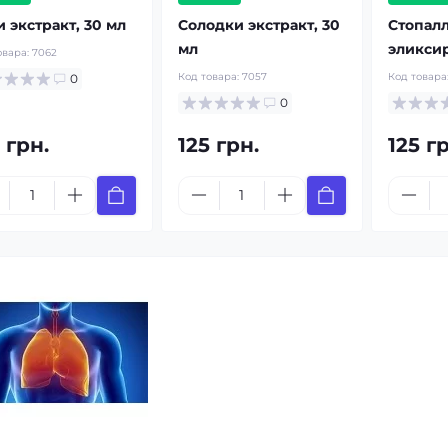
 экстракт, 30 мл
Солодки экстракт, 30
Стопал
мл
эликсир
овара:
7062
Код товара:
7057
Код товара
0
0
 грн.
125 грн.
125 г