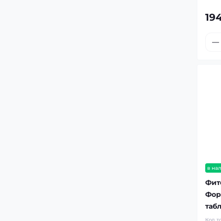
194
в на
Фит
Форт
таб
Код т