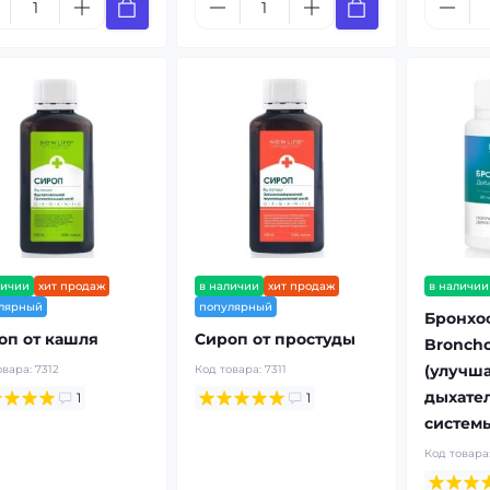
личии
хит продаж
в наличии
хит продаж
в наличии
лярный
популярный
Бронхо
оп от кашля
Сироп от простуды
Broncho
(улучша
овара:
7312
Код товара:
7311
дыхате
1
1
систем
Код товара