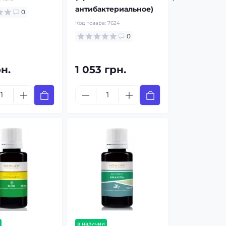
антибактериальное)
0
Код товара:
7624
0
рн.
1 053 грн.
в наличии