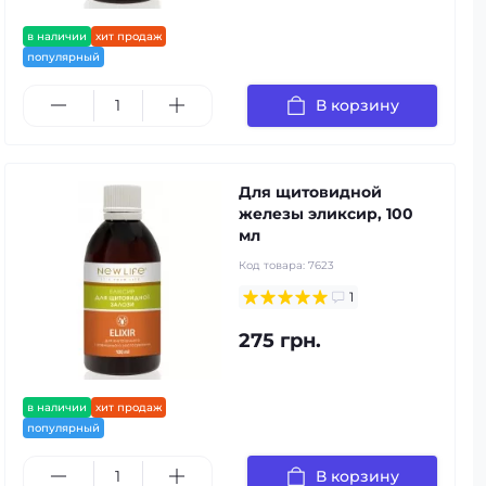
в наличии
хит продаж
популярный
В корзину
Для щитовидной
железы эликсир, 100
мл
Код товара:
7623
1
275 грн.
в наличии
хит продаж
популярный
В корзину