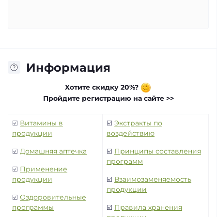
Информация
Хотите скидку 20%?
Пройдите регистрацию на сайте >>
☑️
Витамины в
☑️
Экстракты по
продукции
воздействию
☑️
Домашняя аптечка
☑️
Принципы составления
программ
☑️
Применение
продукции
☑️
Взаимозаменяемость
продукции
☑️
Оздоровительные
программы
☑️
Правила хранения