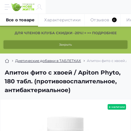
Все о товаре
Характеристики
Отзывов
И
0
ДЛЯ ЧЛЕНОВ КЛУБА СКИДКИ -20%! = >> ПОДРОБНЕЕ
Закрыть
Диетические добавки в ТАБЛЕТКАХ
Апитон фито с хвоей / 
Апитон фито с хвоей / Apiton Phyto,
180 табл. (противовоспалительное,
антибактериальное)
в наличии