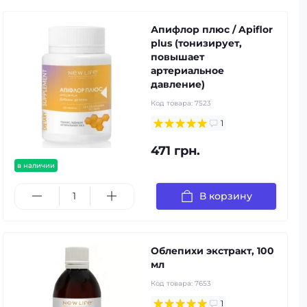
Апифлор плюс / Apiflor
plus (тонизирует,
повышает
артериальное
давление)
Код товара:
7523
1
471 грн.
в наличии
В корзину
Облепихи экстракт, 100
мл
Код товара:
7653
1