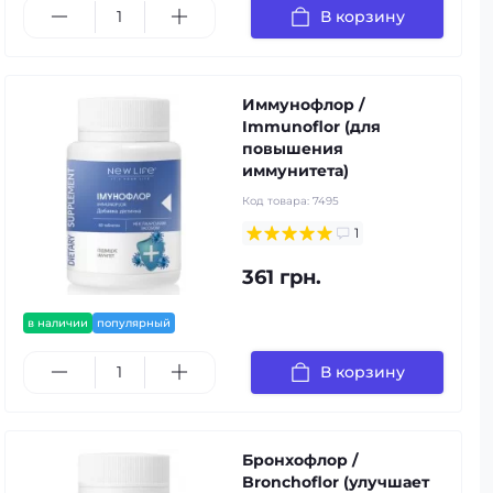
В корзину
Иммунофлор /
Immunoflor (для
повышения
иммунитета)
Код товара:
7495
1
361 грн.
в наличии
популярный
В корзину
Бронхофлор /
Bronchoflor (улучшает