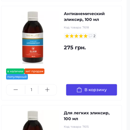
Антианемический
эликсир, 100 мл
Код товара:
7618
2
275 грн.
в наличии
хит продаж
популярный
В корзину
Для легких эликсир,
100 мл
Код товара:
7615