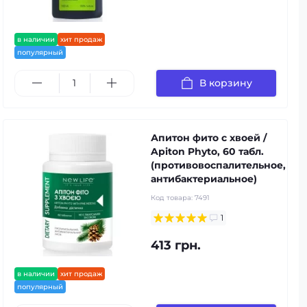
в наличии
хит продаж
популярный
В корзину
Апитон фито с хвоей /
Apiton Phyto, 60 табл.
(противовоспалительное,
антибактериальное)
Код товара:
7491
1
413 грн.
в наличии
хит продаж
популярный