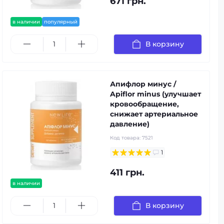
671 грн.
в наличии
популярный
В корзину
Апифлор минус /
Apiflor minus (улучшает
кровообращение,
снижает артериальное
давление)
Код товара:
7521
1
411 грн.
в наличии
В корзину