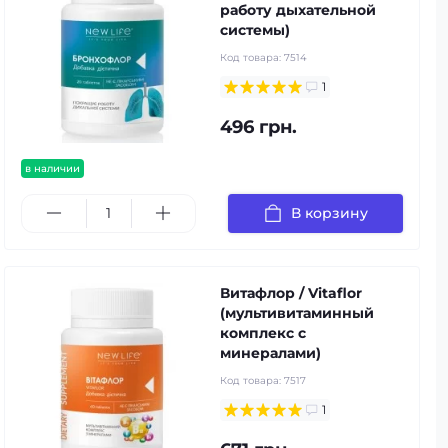
работу дыхательной
системы)
Код товара:
7514
1
496 грн.
в наличии
В корзину
Витафлор / Vitaflor
(мультивитаминный
комплекс с
минералами)
Код товара:
7517
1