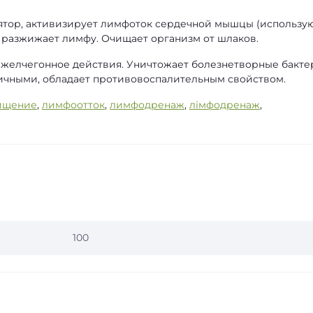
тор, активизирует лимфоток сердечной мышцы (использу
 разжижает лимфу. Очищает организм от шлаков.
 желчегонное действия. Уничтожает болезнетворные бакте
ичными, обладает противовоспалительным свойством.
ищение
,
лимфоотток
,
лимфодренаж
,
лімфодренаж
,
100