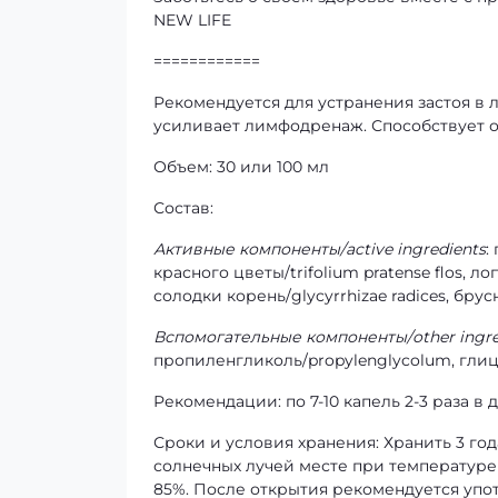
NEW LIFE
============
Рекомендуется для устранения застоя в 
усиливает лимфодренаж. Способствует 
Объем: 30 или 100 мл
Состав:
Активные компоненты/active ingredients
:
красного цветы/trifolium pratense flos, ло
солодки корень/glycyrrhizae radices, брус
Вспомогательные компоненты/other ingre
пропиленгликоль/propylenglycolum, глиц
Рекомендации: по 7-10 капель 2-3 раза в 
Сроки и условия хранения: Хранить 3 го
солнечных лучей месте при температуре
85%. После открытия рекомендуется упот