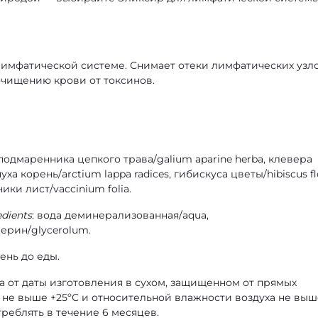
лимфатической системе. Снимает отеки лимфатических узло
очищению крови от токсинов.
 подмаренника цепкого трава/galium aparine herba, клевера
пуха корень/arctium lappa radices, гибискуса цветы/hibiscus fl
ники лист/vaccinium folia.
dients
: вода деминерализованная/aqua,
ерин/glycerolum.
день до еды.
да от даты изготовления в сухом, защищенном от прямых
 не выше +25ºС и относительной влажности воздуха не выш
реблять в течение 6 месяцев.