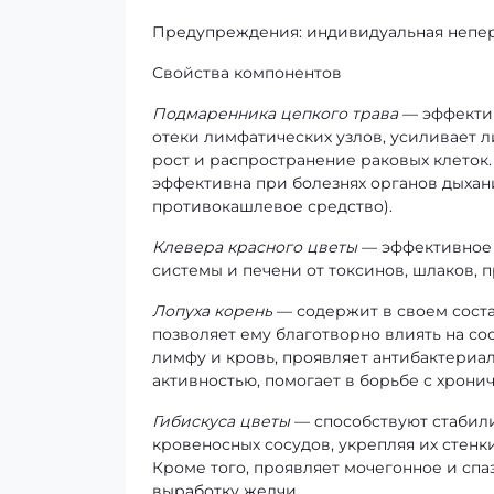
Предупреждения: индивидуальная непер
Свойства компонентов
Подмаренника цепкого трава
— эффектив
отеки лимфатических узлов, усиливает 
рост и распространение раковых клеток.
эффективна при болезнях органов дыхани
противокашлевое средство).
Клевера красного цветы
— эффективное 
системы и печени от токсинов, шлаков, 
Лопуха корень
— содержит в своем соста
позволяет ему благотворно влиять на со
лимфу и кровь, проявляет антибактериа
активностью, помогает в борьбе с хрони
Гибискуса цветы
— способствуют стабили
кровеносных сосудов, укрепляя их стенк
Кроме того, проявляет мочегонное и сп
выработку желчи.