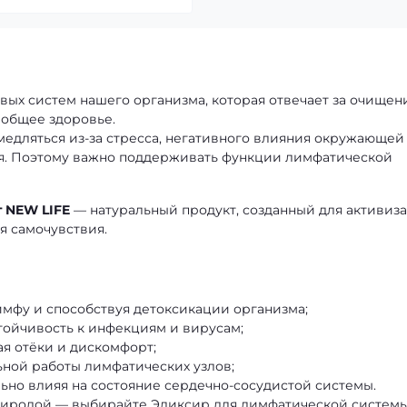
вых систем нашего организма, которая отвечает за очищен
 общее здоровье.
медляться из-за стресса, негативного влияния окружающей
я. Поэтому важно поддерживать функции лимфатической
 NEW LIFE
— натуральный продукт, созданный для активиз
я самочувствия.
имфу и способствуя детоксикации организма;
ойчивость к инфекциям и вирусам;
я отёки и дискомфорт;
ной работы лимфатических узлов;
но влияя на состояние сердечно-сосудистой системы.
природой — выбирайте Эликсир для лимфатической системы