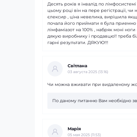
Десять років я інвалід по лімфосистемі
цьому році він на пере регістрації, чи
єлексир , ціна невелика, вирішила як
почала його приймати я була приемно 
лімфаміазот на 100% , набряк моні ноги 
дякую виробнику і продавцю!! треба б
гарні результати. ДЯКУЮ!!!
Світлана
03 августа 2025 (13:16)
Чи можна вживати при видаленому жо
По даному питанню Вам необхідно зв
Марія
05 мая 2025 (11:53)