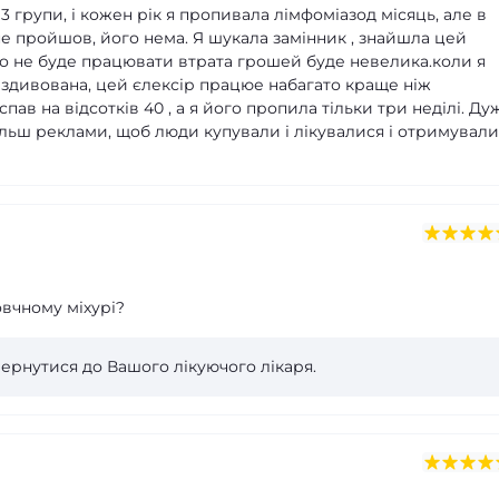
 3 групи, і кожен рік я пропивала лімфоміазод місяць, але в
 не пройшов, його нема. Я шукала замінник , знайшла цей
що не буде працювати втрата грошей буде невелика.коли я
здивована, цей єлексір працюе набагато краще ніж
спав на відсотків 40 , а я його пропила тільки три неділі. Ду
ільш реклами, щоб люди купували і лікувалися і отримували
вчному міхурі?
ернутися до Вашого лікуючого лікаря.