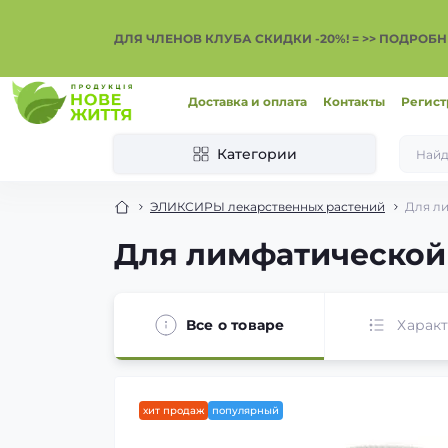
ДЛЯ ЧЛЕНОВ КЛУБА СКИДКИ -20%! = >> ПОДРОБН
Доставка и оплата
Контакты
Регист
Категории
ЭЛИКСИРЫ лекарственных растений
Для ли
Для лимфатической 
Все о товаре
Харак
хит продаж
популярный