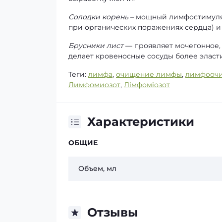
Солодки корень
– мощный лимфостимуля
при органических поражениях сердца) и
Брусники лист
— проявляет мочегонное,
делает кровеносные сосуды более эласт
Теги:
лимфа
,
очищение лимфы
,
лимфооч
Лимфомиозот
,
Лімфоміозот
Характеристики
ОБЩИЕ
Объем, мл
Отзывы