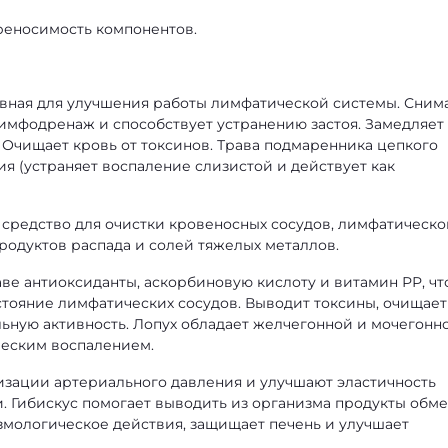
еносимость компонентов.
ная для улучшения работы лимфатической системы. Сним
лимфодренаж и способствует устранению застоя. Замедляет
 Очищает кровь от токсинов. Трава подмаренника цепкого
я (устраняет воспаление слизистой и действует как
средство для очистки кровеносных сосудов, лимфатическо
продуктов распада и солей тяжелых металлов.
ве антиоксиданты, аскорбиновую кислоту и витамин РР, чт
стояние лимфатических сосудов. Выводит токсины, очищает
льную активность. Лопух обладает желчегонной и мочегонн
ческим воспалением.
зации артериального давления и улучшают эластичность
и. Гибискус помогает выводить из организма продукты обме
азмологическое действия, защищает печень и улучшает