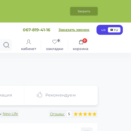
Закрыть
067-819-41-16
Заказать звонок
ua
ru
0
0
кабинет
закладки
корзина
мация
Рекомендуем
:
New Life
Отзывы:
5