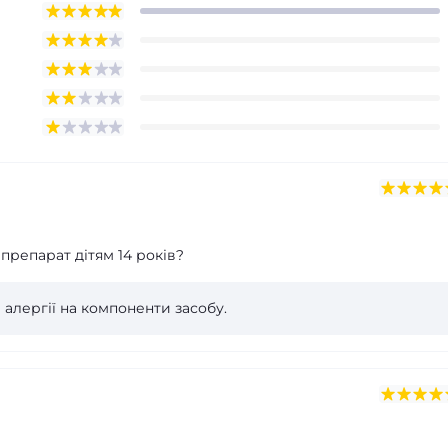
репарат дітям 14 років?
 алергії на компоненти засобу.