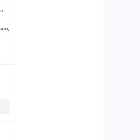
ют
рии,