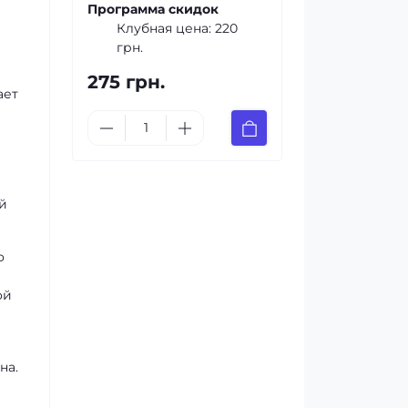
Программа скидок
Клубная цена:
220
грн.
275 грн.
ает
й
о
ой
на.