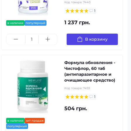
Код товара:
7440
1
1 237 грн.
в наличии
популярный
В корзину
Формула обновления -
Чистофлор, 60 таб
(антипаразитарное и
очищающее средство)
Код товара:
7493
1
504 грн.
в наличии
хит продаж
популярный