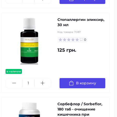
Стопаллергин эликсир,
30 мл
Код товара:
7087
0
125 грн.
в наличии
В корзину
Сорбефлор / Sorbeflor,
180 таб - очищение
кишечника при