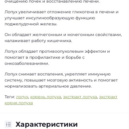
очищению почек и восстанавлению печени.
Лопух увеличивает отложение гликогена в печени и
улучшает инсулинообразующую функцию
поджелудочной железы.
Он обладает желчегонным и мочегонным свойствами,
налаживает работу кишечника.
Лопух обладает противоопухолевым эффектом и
помогает в профилактике и борьбе с
онкозаболеваниями.
Лопух снимает воспаления, укрепляет иммунную
систему, повышает мозговую активность и помогает
нормализовать артериальное давление.
Теги:
лопух
,
корень лопуха
,
экстракт лопуха
,
экстракт
корня лопуха
Характеристики