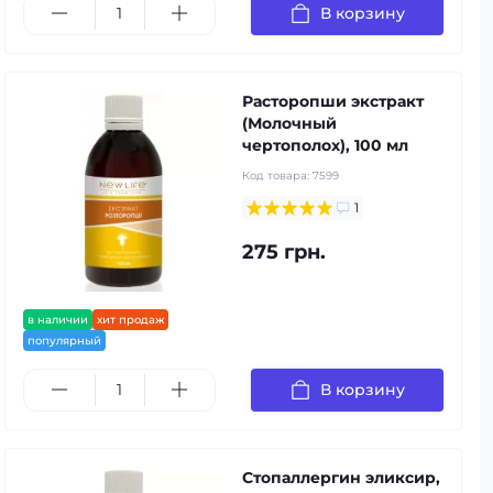
В корзину
Расторопши экстракт
(Молочный
чертополох), 100 мл
Код товара:
7599
1
275 грн.
в наличии
хит продаж
популярный
В корзину
Стопаллергин эликсир,