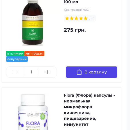
100 мл
Код товара:
7613
1
275 грн.
в наличии
хит продаж
популярный
В корзину
Flora (Флора) капсулы -
нормальная
микрофлора
кишечника,
пищеварение,
иммунитет