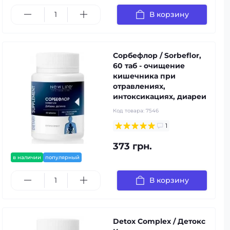
В корзину
Сорбефлор / Sorbeflor,
60 таб - очищение
кишечника при
отравлениях,
интоксикациях, диареи
Код товара:
7546
1
373 грн.
в наличии
популярный
В корзину
Detox Complex / Детокс