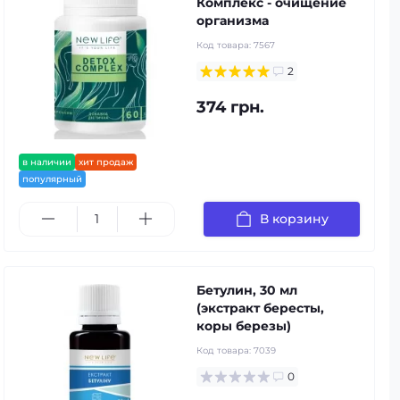
Комплекс - очищение
организма
Код товара:
7567
2
374 грн.
в наличии
хит продаж
популярный
В корзину
Бетулин, 30 мл
(экстракт бересты,
коры березы)
Код товара:
7039
0