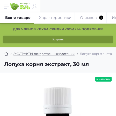
Все о товаре
Характеристики
Отзывов
И
1
ДЛЯ ЧЛЕНОВ КЛУБА СКИДКИ -20%! = >> ПОДРОБНЕЕ
Закрыть
ЭКСТРАКТЫ лекарственных растений
Лопуха корня экстракт
Лопуха корня экстракт, 30 мл
в наличии