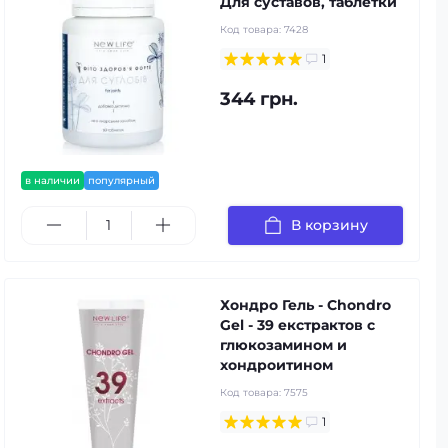
Для суставов, таблетки
Код товара:
7428
1
344 грн.
в наличии
популярный
В корзину
Хондро Гель - Chondro
Gel - 39 екстрактов с
глюкозамином и
хондроитином
Код товара:
7575
1