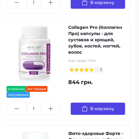
В корзину
Collagen Pro (Коллаген
Про) капсулы - для
суставов и хрящей,
зубов, костей, ногтей,
волос
Код товара:
7454
3
844 грн.
в наличии
хит продаж
популярный
В корзину
Фито-здоровье Форте -