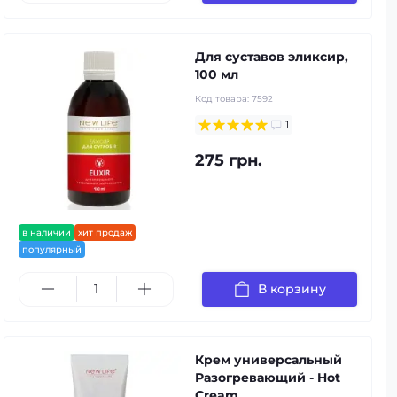
Для суставов эликсир,
100 мл
Код товара:
7592
1
275 грн.
в наличии
хит продаж
популярный
В корзину
Крем универсальный
Разогревающий - Hot
Cream