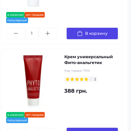
в наличии
хит продаж
популярный
В корзину
Крем универсальный
Фито-анальгетик
Код товара:
7100
2
388 грн.
в наличии
хит продаж
популярный