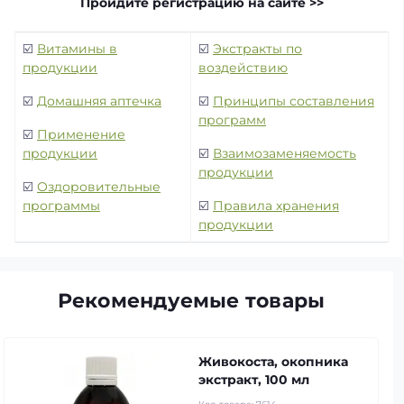
Пройдите регистрацию на сайте >>
☑️
Витамины в
☑️
Экстракты по
продукции
воздействию
☑️
Домашняя аптечка
☑️
Принципы составления
программ
☑️
Применение
продукции
☑️
Взаимозаменяемость
продукции
☑️
Оздоровительные
программы
☑️
Правила хранения
продукции
Рекомендуемые товары
Живокоста, окопника
экстракт, 100 мл