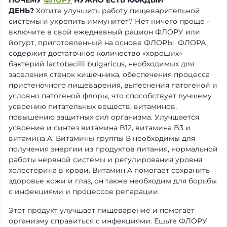
ПОЧЕМУ
ФЛОРУ
НУЖНО ЕСТЬ КАЖДЫЙ
ДЕНЬ?
Хотите улучшить работу пищеварительной
системы и укрепить иммунитет? Нет ничего проще -
включите в свой ежедневный рацион ФЛОРУ или
йогурт, приготовленный на основе ФЛОРЫ. ФЛОРА
содержит достаточное количество «хороших»
бактерий lactobacilli bulgaricus, необходимых для
заселения стенок кишечника, обеспечения процесса
пристеночного пищеварения, вытеснения патогеной и
условно патогеной флоры, что способствует лучшему
усвоению питательных веществ, витаминов,
повышению защитных сил организма. Улучшается
усвоение и синтез витамина B12, витамина B3 и
витамина A. Витамины группы В необходимы для
получения энергии из продуктов питания, нормальной
работы нервной системы и регулирования уровня
холестерина в крови. Витамин A помогает сохранить
здоровье кожи и глаз, он также необходим для борьбы
с инфекциями и процессов репарации.
Этот продукт улучшает пищеварение и помогает
организму справиться с инфекциями. Ешьте ФЛОРУ