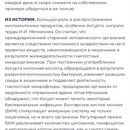
каждый день и скоро сможете на собственном
примере убедиться в ее пользе.
ИЗ ИСТОРИИ.
Большую роль в распространении
кисломолочных продуктов, особенно йогурта, сыграли
труды И.И. Мечникова. Он считал, что
преждевременное старение человеческого организма
является следствием постоянного воздействия на него
ядовитых веществ, накапливающихся в кишечнике в
результате жизнедеятельности гнилостных
микроорганизмов. При постоянном употреблении
йогурта молочная кислота, образующаяся в результате
развития молочнокислых бактерий, изменяет реакцию
среды в кишечнике и подавляет деятельность
гнилостной микрофлоры, предохраняя организм от
медленного отравления ядами. Илья Мечников
обнаружил, что йогурт может лечить некоторые
бактериальные инфекции. Болгарское кислое молоко
(БКМ) стимулирует иммунную систему не только
кишечника, но и всего организма. Регулярный прием
БКМ увеличивает количество цитокинов, лимфоцитов
и натуральных клеток-киллеров, как и синтез гамма-