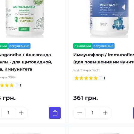
ичии
популярный
в наличии
популярный
agandha / Ашваганда
Иммунофлор / Immunoflo
улы - для щитовидной,
(для повышения иммунит
а, иммунитета
Код товара:
7495
вара:
7564
1
1
 грн.
361 грн.