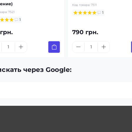
ение)
Код товара:
7511
вара:
7521
1
1
 грн.
790 грн.
скать через Google: