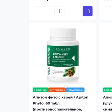
в наличии
хит продаж
популярный
в нал
Апитон фито с хвоей / Apiton
Апиф
Phyto, 60 табл.
(улу
(противовоспалительное,
сниж