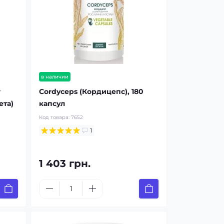
в наличии
r
Cordyceps (Кордицепс), 180
ета)
капсул
Код товара:
7652
1
1 403 грн.