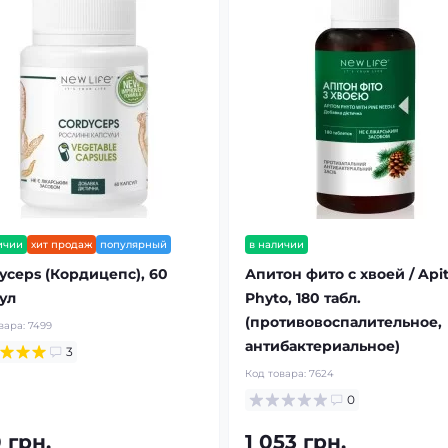
ичии
хит продаж
популярный
в наличии
yceps (Кордицепс), 60
Апитон фито с хвоей / Api
ул
Phyto, 180 табл.
(противовоспалительное,
вара:
7499
антибактериальное)
3
Код товара:
7624
0
 грн.
1 053 грн.