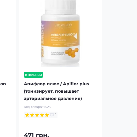
в наличии
ton
Апифлор плюс / Apiflor plus
(тонизирует, повышает
артериальное давление)
Код товара:
7523
1
471 грн.