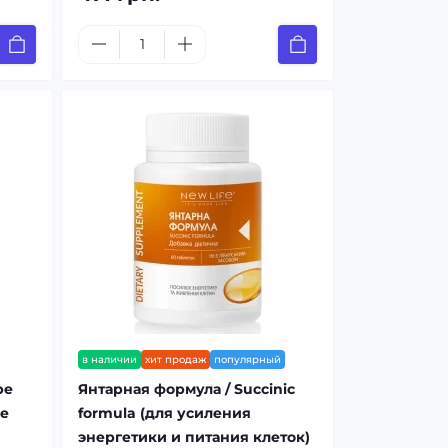
в наличии
хит продаж
популярный
pe
Янтарная формула / Succinic
ое
formula (для усиления
энергетики и питания клеток)