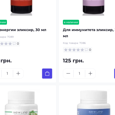
ичии
в наличии
энергии эликсир, 30 мл
Для иммунитета эликсир,
мл
вара:
7089
Код товара:
7086
0
0
 грн.
125 грн.