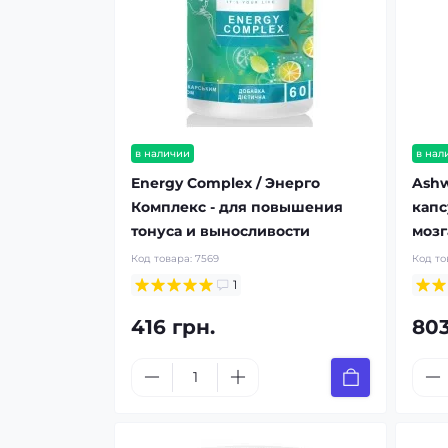
в наличии
в нал
Energy Complex / Энерго
Ashw
Комплекс - для повышения
капс
тонуса и выносливости
мозг
Код товара:
7569
Код то
1
416 грн.
803