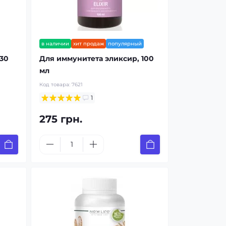
в наличии
хит продаж
популярный
 30
Для иммунитета эликсир, 100
мл
Код товара:
7621
1
275 грн.