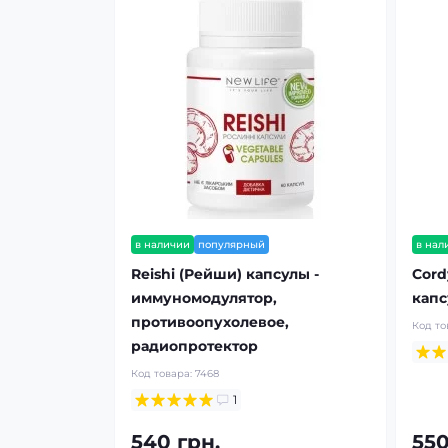
в наличии
популярный
в нал
Reishi (Рейши) капсулы -
Cord
иммуномодулятор,
капс
противоопухолевое,
Код то
радиопротектор
Код товара:
7468
1
540 грн.
550