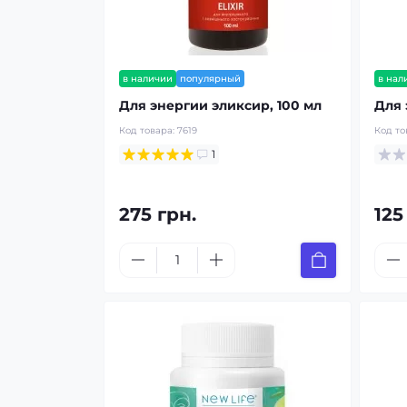
в наличии
популярный
в нал
Для энергии эликсир, 100 мл
Для 
Код товара:
7619
Код то
1
275 грн.
125