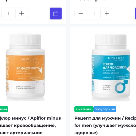
ичии
в наличии
популярный
лор минус / Apiflor minus
Рецепт для мужчин / Reci
чшает кровообращение,
for men (улучшает мужск
ает артериальное
здоровье)