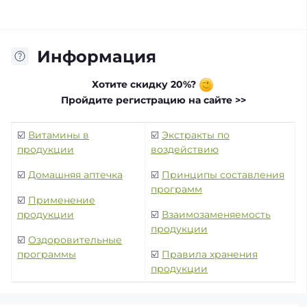
Информация
Хотите скидку 20%?
Пройдите регистрацию на сайте >>
☑️
Витамины в
☑️
Экстракты по
продукции
воздействию
☑️
Домашняя аптечка
☑️
Принципы составления
программ
☑️
Применение
продукции
☑️
Взаимозаменяемость
продукции
☑️
Оздоровительные
программы
☑️
Правила хранения
продукции