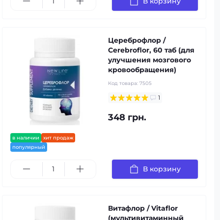
В корзину
Цереброфлор /
Cerebroflor, 60 таб (для
улучшения мозгового
кровообращения)
Код товара:
7505
1
348 грн.
в наличии
хит продаж
популярный
В корзину
Витафлор / Vitaflor
(мультивитаминный