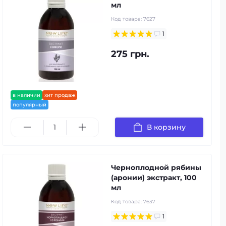
мл
Код товара:
7627
1
275 грн.
в наличии
хит продаж
популярный
В корзину
Черноплодной рябины
(аронии) экстракт, 100
мл
Код товара:
7637
1