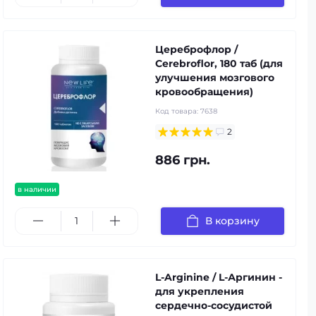
Цереброфлор /
Cerebroflor, 180 таб (для
улучшения мозгового
кровообращения)
Код товара:
7638
2
886 грн.
в наличии
В корзину
L-Arginine / L-Аргинин -
для укрепления
сердечно-сосудистой