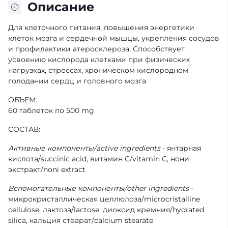
Описание
Для клеточного питания, повышения энергетики
клеток мозга и сердечной мышцы, укрепления сосудов
и профилактики атеросклероза. Способствует
усвоению кислорода клетками при физических
нагрузках, стрессах, хроническом кислородном
голодании сердц и головного мозга
ОБЪЕМ:
60 таблеток по 500 mg
СОСТАВ:
Активные компоненты/active ingredients
- янтарная
кислота/succinic acid, витамин С/vitamin C, нони
экстракт/noni extract
Вспомогательные компоненты/other ingredients
-
микрокристаллическая целлюлоза/microcristalline
cellulose, лактоза/lactose, диоксид кремния/hydrated
silica, кальция стеарат/calcium stearate