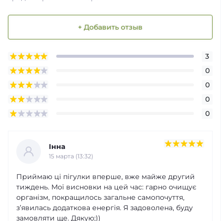
+ Добавить отзыв
3
0
0
0
0
Інна
15 марта (13:32)
Приймаю ці пігулки вперше, вже майже другий
тиждень. Мої висновки на цей час: гарно очищує
організм, покращилось загальне самопочуття,
зʼявилась додаткова енергія. Я задоволена, буду
замовляти ще. Дякую;))