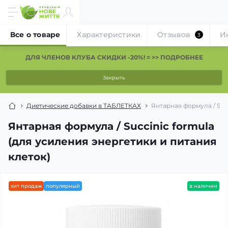
Все о товаре
Характеристики
Отзывов
И
3
ДЛЯ ЧЛЕНОВ КЛУБА СКИДКИ -20%! = >> ПОДРОБНЕЕ
Закрыть
Диетические добавки в ТАБЛЕТКАХ
Янтарная формула / Suc
Янтарная формула / Succinic formula
(для усиления энергетики и питания
клеток)
хит продаж
популярный
в наличии