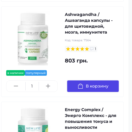
Ashwagandha /
Ашваганда капсулы -
для щитовидной,
мозга, иммунитета
Код товара:
7564
1
803 грн.
в наличии
популярный
В корзину
Energy Complex /
Энерго Комплекс - для
повышения тонуса и
выносливости