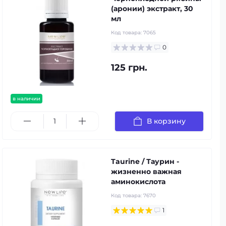
(аронии) экстракт, 30
мл
Код товара:
7065
0
125 грн.
в наличии
В корзину
Taurine / Таурин -
жизненно важная
аминокислота
Код товара:
7670
1