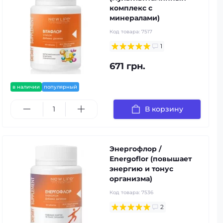
комплекс с
минералами)
Код товара:
7517
1
671 грн.
в наличии
популярный
В корзину
Энергофлор /
Energoflor (повышает
энергию и тонус
организма)
Код товара:
7536
2