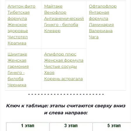
Апитон фито
Майтаке
Офталофлор
Тибетская
Венофлор
Янтарная
формула
Антианемический
формула
Женское
Гинкго - билоба
Ламинария
здоровье
Клевер
Валериана
Чистотел
Чага
Крапива
Шиитаке
Апифлор плюс
Женская
Женская формула
гармония
Чистые сосуды
Гинкго -
Хвоя
билоба
Корень астрагала
Черника
- - - - - - - - - - - - - - - - - - - - - - - -
Ключ к таблице: этапы считаются сверху вниз
и слева направо: