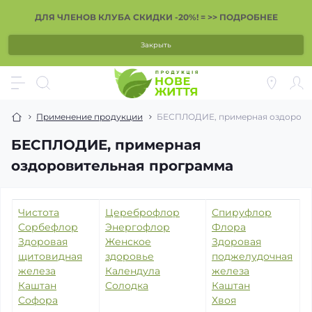
ДЛЯ ЧЛЕНОВ КЛУБА СКИДКИ -20%! = >> ПОДРОБНЕЕ
Закрыть
Применение продукции
БЕСПЛОДИЕ, примерная оздорови
БЕСПЛОДИЕ, примерная
оздоровительная программа
Чистота
Цереброфлор
Спируфлор
Сорбефлор
Энергофлор
Флора
Здоровая
Женское
Здоровая
щитовидная
здоровье
поджелудочная
железа
Календула
железа
Каштан
Солодка
Каштан
Софора
Хвоя