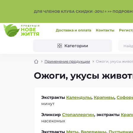
ДЛЯ ЧЛЕНОВ КЛУБА СКИДКИ -20%! = >> ПОДРОБН
Доставка и оплата
Контакты
Регист
Категории
Применение продукции
Ожоги, укусы живо
Ожоги, укусы живо
Экстракты
Календулы
,
Крапивы
,
Софор
минут
Эликсир
Стопаллергин
, экстракты
Крап
насекомых
Экстракты
Мяты
,
Валерианы
,
Пустырни