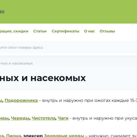
ЕЕ
рация, скидки
Статьи
Сертификаты
О нас
Отзывы
тных и насекомых
тных и насекомых
ы
,
Подорожника
– внутрь и наружно при ожогах каждые 15-
ивы
,
Череды
,
Чистотела
,
Чаги
- внутрь и наружно при укуса
ка
,
Пиона
, эликсир
Здоровые нервы
– наружно, снимают зу