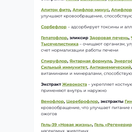
Апитон фито
,
Апифлор минус
,
Апифлор
улучшают кровообращение, способству
Сорбефлор
– адсорбирует токсины и алл
Гепатофлор
, эликсир
Здоровая печень
,
Тысячелистника
– очищают организм, у
счет нормализации работы печени
Спируфлор
,
Янтарная формула
,
Энерго
Сильный иммунитет
,
Антианемический
витаминами и минералами, способству
Экстракт
Живокоста
– укрепляет костну
применяют внутрь и наружно
Венофлор
,
Цереброфлор
, экстракты
Ги
кровообращение, что улучшает питание
ожогов
Гель-39 «Новая жизнь»
,
Гель «Регенери
насекомых, животных