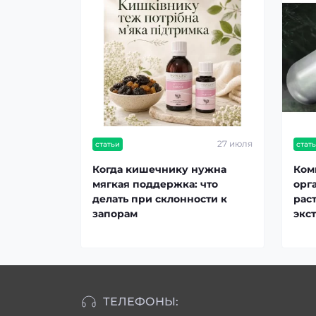
27 июля
статьи
стат
Когда кишечнику нужна
Ком
мягкая поддержка: что
орг
делать при склонности к
рас
запорам
экс
ТЕЛЕФОНЫ: