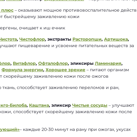
 плюс
– оказывают мощное противовоспалительное действ
ют быстрейшему заживлению кожи
ергены, очищает к иш ечник
Чистота
,
Чистофлор
, экстракты
Расторопши
,
Артишока
,
лучшают пищеварение и усвоение питательных веществ за
флор
,
Витафлор
,
Офталофлор
, эликсиры
Ламинария
,
,
Формула энергии
,
Хорошее зрение
– питают организм
ют скорейшему заживлению кожи после ожогов
ю ткань, способствует заживлению переломов и ран,
нкго-Билоба
,
Каштана
, эликсир
Чистые сосуды
– улучшают
 кожи, способствует скорейшему заживлению кожи после
рующий»
– каждые 20-30 минут на рану при ожогах, укусах