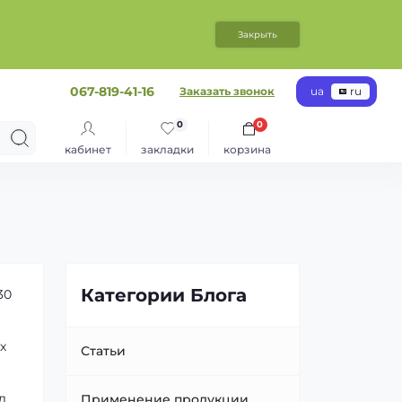
Закрыть
067-819-41-16
Заказать звонок
ua
ru
0
0
кабинет
закладки
корзина
Категории Блога
30
х
Статьи
д
Применение продукции