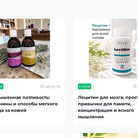
03 августа
31
ьи
статьи
ышенная потливость:
Лецитин для мозга: прос
чины и способы мягкого
привычки для памяти,
да за кожей
концентрации и ясного
мышления