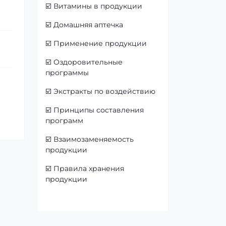
☑️
Витамины в продукции
☑️
Домашняя аптечка
☑️
Применение продукции
☑️
Оздоровительные
программы
☑️
Экстракты по воздействию
☑️
Принципы составления
программ
☑️
Взаимозаменяемость
продукции
☑️
Правила хранения
продукции