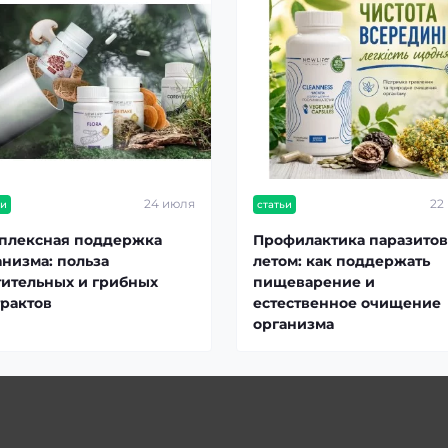
24 июля
22
ьи
статьи
плексная поддержка
Профилактика паразитов
анизма: польза
летом: как поддержать
тительных и грибных
пищеварение и
трактов
естественное очищение
организма