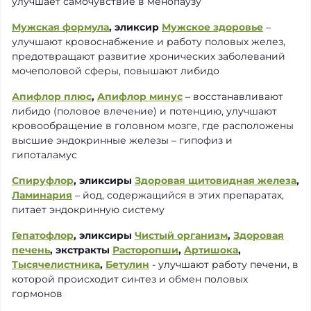
улучшает самочувствие в менопаузу
Мужская формула
, эликсир
Мужское здоровье
–
улучшают кровоснабжение и работу половых желез,
предотвращают развитие хронических заболеваний
мочеполовой сферы, повышают либидо
Апифлор плюс
,
Апифлор минус
– восстанавливают
либидо (половое влечение) и потенцию, улучшают
кровообращение в головном мозге, где расположены
высшие эндокринные железы – гипофиз и
гипоталамус
Спируфлор
, эликсиры
Здоровая щитовидная железа
,
Ламинария
– йод, содержащийся в этих препаратах,
питает эндокринную систему
Гепатофлор
, эликсиры
Чистый организм
,
Здоровая
печень
, экстракты
Расторопши
,
Артишока
,
Тысячелистника
,
Бетулин
- улучшают работу печени, в
которой происходит синтез и обмен половых
гормонов