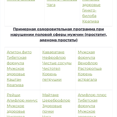
Чага
здоровье
Гинкго-
билоба
Крапива
Примерная оздоровительная программа при
нарушении половой сферы мужчин (простатит,
аденома простаты)
Апитон фито
Каваратаке
Мужская
Тибетская
Нефрофлор
формула
формула
Чистые сосуды
Венофлор
Мужское
Чистотел
Расторопша
здоровье
Корень
Корень
Каштан
петрушки
астрагала
Крапива
Рейши
Майтаке
Апифлор плюс
Апифлор минус
Цереброфлор
Тибетская
Мужское
Здоровые
формула
здоровье
почки
Мужское
Чистотел
Чага
здоровье