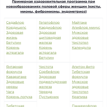
Примерная оздоровительная программа при
новообразованиях половой сферы женщин (кисты,
миомы, фибромиомы, эндометриоз)
Седафлор
Гепатофлор
Майтаке
Кордицепс
Кардиофлор
Апифлор минус
Здоровая
Здоровая
Мужское
жизнь
щитовидная
здоровье
Бетулин
железа
Чистотел
Корень
Корень
Календула
астрагала
астрагала
Бетулин
Янтарная
Чистота
Апитон фито
формула
Сорбефлор
Тибетская
Каваратаке
Здоровая
формула
Здоровые
поджелудочная
Мужское
нервы
железа
здоровье
Чага
Череда
Чистотел
Корень лопуха
Пустырник
Крапива
Тибетская
Панкреофлор