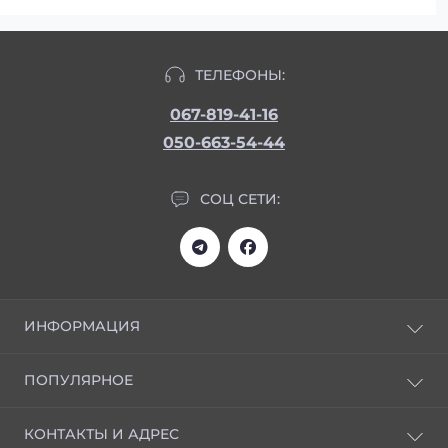
ТЕЛЕФОНЫ:
067-819-41-16
050-663-54-44
СОЦ СЕТИ:
ИНФОРМАЦИЯ
Статьи
ПОПУЛЯРНОЕ
Отзывы
Доставка и оплата
НОВИНКИ
КОНТАКТЫ И АДРЕС
Скачать прайс
Кремы универсальные