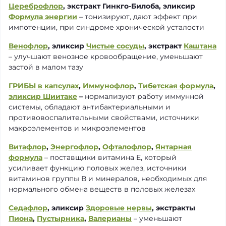
Цереброфлор
, экстракт Гинкго-Билоба, эликсир
Формула энергии
– тонизируют, дают эффект при
импотенции, при синдроме хронической усталости
Венофлор
, эликсир
Чистые сосуды
, экстракт
Каштана
– улучшают венозное кровообращение, уменьшают
застой в малом тазу
ГРИБЫ в капсулах
,
Иммунофлор
,
Тибетская формула
,
эликсир Шиитаке
–
нормализуют работу иммунной
системы, обладают антибактериальными и
противовоспалительными свойствами, источники
макроэлементов и микроэлементов
Витафлор
,
Энергофлор
,
Офталофлор
,
Янтарная
формула
– поставщики витамина Е, который
усиливает функцию половых желез, источники
витаминов группы В и минералов, необходимых для
нормального обмена веществ в половых железах
Седафлор
, эликсир
Здоровые нервы
, экстракты
Пиона
,
Пустырника
,
Валерианы
– уменьшают