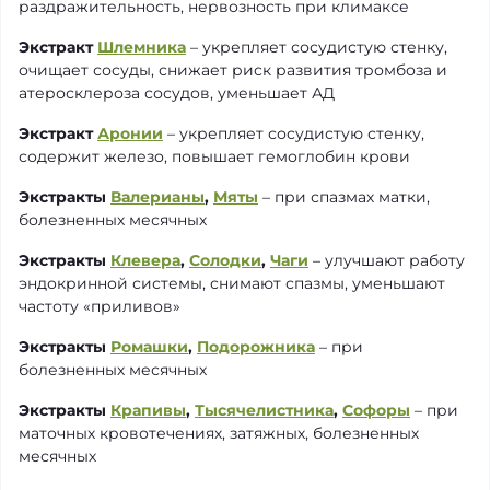
раздражительность, нервозность при климаксе
Экстракт
Шлемника
– укрепляет сосудистую стенку,
очищает сосуды, снижает риск развития тромбоза и
атеросклероза сосудов, уменьшает АД
Экстракт
Аронии
– укрепляет сосудистую стенку,
содержит железо, повышает гемоглобин крови
Экстракты
Валерианы
,
Мяты
– при спазмах матки,
болезненных месячных
Экстракты
Клевера
,
Солодки
,
Чаги
– улучшают работу
эндокринной системы, снимают спазмы, уменьшают
частоту «приливов»
Экстракты
Ромашки
,
Подорожника
– при
болезненных месячных
Экстракты
Крапивы
,
Тысячелистника
,
Софоры
– при
маточных кровотечениях, затяжных, болезненных
месячных