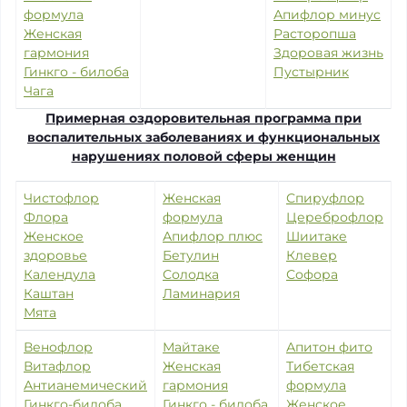
формула
Апифлор минус
Женская
Расторопша
гармония
Здоровая жизнь
Гинкго - билоба
Пустырник
Чага
Примерная оздоровительная программа при
воспалительных заболеваниях и функциональных
нарушениях половой сферы женщин
Чистофлор
Женская
Спируфлор
Флора
формула
Цереброфлор
Женское
Апифлор плюс
Шиитаке
здоровье
Бетулин
Клевер
Календула
Солодка
Софора
Каштан
Ламинария
Мята
Венофлор
Майтаке
Апитон фито
Витафлор
Женская
Тибетская
Антианемический
гармония
формула
Гинкго-билоба
Гинкго - билоба
Женское