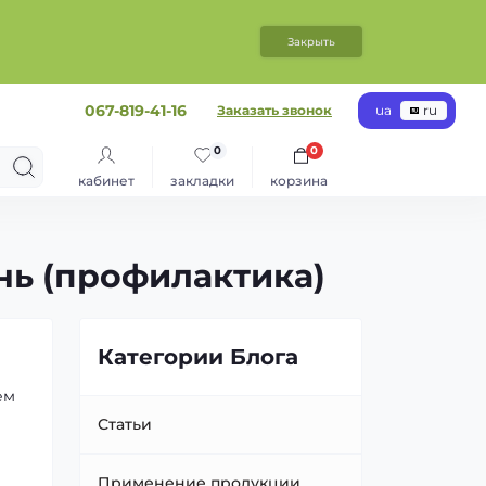
Закрыть
067-819-41-16
Заказать звонок
ua
ru
0
0
кабинет
закладки
корзина
нь (профилактика)
Категории Блога
ем
Статьи
Применение продукции