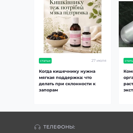
27 июля
статьи
стат
Когда кишечнику нужна
Ком
мягкая поддержка: что
орг
делать при склонности к
рас
запорам
экс
ТЕЛЕФОНЫ: