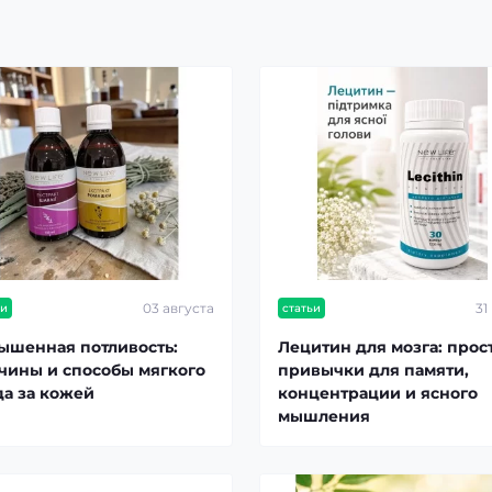
03 августа
31
ьи
статьи
ышенная потливость:
Лецитин для мозга: прос
чины и способы мягкого
привычки для памяти,
да за кожей
концентрации и ясного
мышления