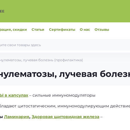
ЕЕ
рация, скидки
Статьи
Сертификаты
О нас
Отзывы
нулематозы, лучевая болезнь (профилактика)
улематозы, лучевая болез
Ы в капсулах
– сильные иммуномодуляторы
обладают цитостатическим, иммуномодулирующим действи
ры
Ламинария
,
Здоровая щитовидная железа
–