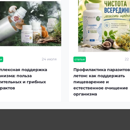
24 июля
22
ьи
статьи
плексная поддержка
Профилактика паразитов
анизма: польза
летом: как поддержать
тительных и грибных
пищеварение и
трактов
естественное очищение
организма