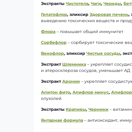
Экстракты
Чистотела
,
Чаги
,
Череды
,
Бет
Гепатофлор
, эликсир
Здоровая печень
,
выведению токсических веществ и прод
Флора
– повышает общий иммунитет
Сорбефлор
– сорбирует токсические ве
Венофлор
, эликсир
Чистые сосуды
, экс
Экстракт
Шлемника
– укрепляет сосудис
и атеросклероза сосудов, уменьшает АД
Экстракт
Аронии
– укрепляет сосудисту
Апитон фито
,
Апифлор минус
,
Апифлор
опухолей
Экстракты
Крапивы
,
Черники
– витамин
Янтарная формула
– антиоксидант, имм