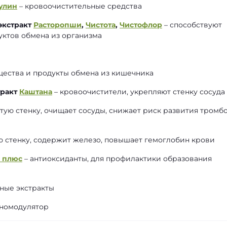
улин
– кровоочистительные средства
 экстракт
Расторопши
,
Чистота
,
Чистофлор
– способствуют
уктов обмена из организма
щества и продукты обмена из кишечника
тракт
Каштана
– кровоочистители, укрепляют стенку сосуда
тую стенку, очищает сосуды, снижает риск развития тромб
ю стенку, содержит железо, повышает гемоглобин крови
 плюс
– антиоксиданты, для профилактики образования
ные экстракты
уномодулятор