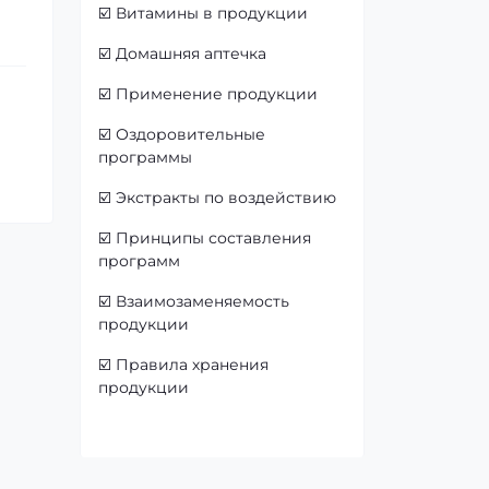
☑️
Витамины в продукции
☑️
Домашняя аптечка
☑️
Применение продукции
☑️
Оздоровительные
программы
☑️
Экстракты по воздействию
☑️
Принципы составления
программ
☑️
Взаимозаменяемость
продукции
☑️
Правила хранения
продукции