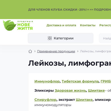
ДЛЯ ЧЛЕНОВ КЛУБА СКИДКИ -20%! = >> ПОДРОБН
Доставка и оплата
Контакты
Регист
Категории
Применение продукции
Лейкозы, лимфогра
Лейкозы, лимфогран
Иммунофлор
,
Тибетская формула
,
ГРИБ
Эликсиры
Здоровая жизнь
,
Шиитаке
– 
Спируфлор
, экстракт
Шиитаке
, эликси
иммуномодуляторы