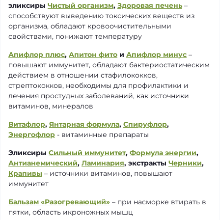
эликсиры
Чистый организм
,
Здоровая печень
–
способствуют выведению токсических веществ из
организма, обладают кровоочистительными
свойствами, понижают температуру
Апифлор плюс
,
Апитон фито
и
Апифлор минус
–
повышают иммунитет, обладают бактериостатическим
действием в отношении стафилококков,
стрептококков, необходимы для профилактики и
лечения простудных заболеваний, как источники
витаминов, минералов
Витафлор
,
Янтарная формула
,
Спируфлор
,
Энергофлор
- витаминные препараты
Эликсиры
Сильный иммунитет
,
Формула энергии
,
Антианемический
,
Ламинария
, экстракты
Черники
,
Крапивы
– источники витаминов, повышают
иммунитет
Бальзам «Разогревающий»
– при насморке втирать в
пятки, область икроножных мышц