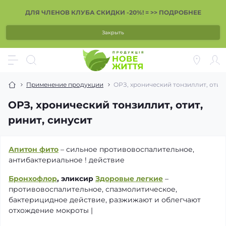
ДЛЯ ЧЛЕНОВ КЛУБА СКИДКИ -20%! = >> ПОДРОБНЕЕ
Закрыть
Применение продукции
ОРЗ, хронический тонзиллит, отит,
ОРЗ, хронический тонзиллит, отит,
ринит, синусит
Апитон фито
– сильное противовоспалительное,
антибактериальное ! действие
Бронхофлор
, эликсир
Здоровые легкие
–
противовоспалительное, спазмолитическое,
бактерицидное действие, разжижают и облегчают
отхождение мокроты |