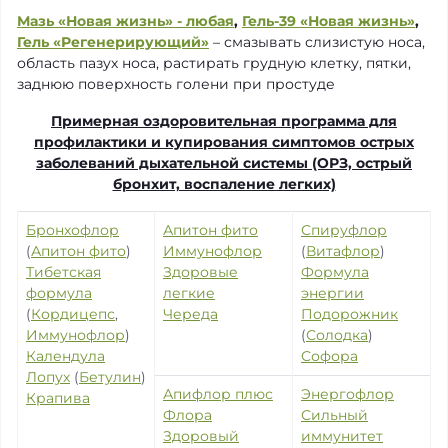
Мазь «Новая жизнь» - любая
,
Гель-39 «Новая жизнь»
,
Гель «Регенерирующий»
– смазывать слизистую носа,
область пазух носа, растирать грудную клетку, пятки,
заднюю поверхность голени при простуде
Примерная оздоровительная программа для
профилактики и купирования симптомов острых
заболеваний дыхательной системы (ОРЗ, острый
бронхит, воспаление легких)
Бронхофлор
Апитон фито
Спируфлор
(
Апитон фито
)
Иммунофлор
(
Витафлор
)
Тибетская
Здоровые
Формула
формула
легкие
энергии
(
Кордицепс
,
Череда
Подорожник
Иммунофлор
)
(
Солодка
)
Календула
Софора
Лопух
(
Бетулин
)
Апифлор плюс
Энергофлор
Крапива
Флора
Сильный
Здоровый
иммунитет