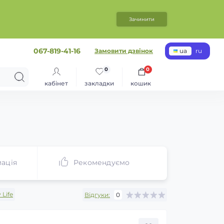
Зачинити
067-819-41-16
Замовити дзвінок
ua
ru
0
0
кабінет
закладки
кошик
ація
Рекомендуємо
Life
Відгуки:
0