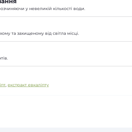
вання
 розчиняючи у невеликій кількості води.
хому та захищеному від світла місці.
тів.
іпт
,
екстракт евкаліпту