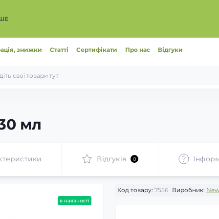
ІШЕ
ація, знижки
Статті
Сертифікати
Про нас
Відгуки
 30 мл
ктеристики
Відгуків
Інформ
0
Код товару:
7556
Виробник:
New 
в наявності