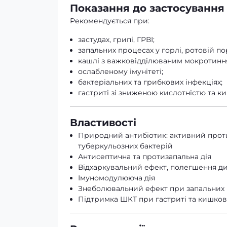
Показання до застосування
Рекомендується при:
застудах, грипі, ГРВІ;
запальних процесах у горлі, ротовій п
кашлі з важковідділюваним мокротинн
ослабленому імунітеті;
бактеріальних та грибкових інфекціях;
гастриті зі зниженою кислотністю та к
Властивості
Природний антибіотик: активний проти
туберкульозних бактерій
Антисептична та протизапальна дія
Відхаркувальний ефект, полегшення д
Імуномодулююча дія
Знеболювальний ефект при запальних
Підтримка ШКТ при гастриті та кишков