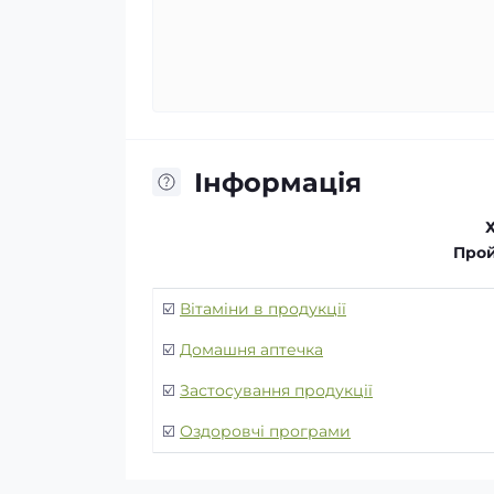
Інформація
Прой
☑️
Вітаміни в продукції
☑️
Домашня аптечка
☑️
Застосування продукції
☑️
Оздоровчі програми