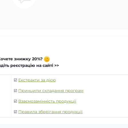
Хочете знижку 20%?
діть реєстрацію на сайті >>
☑️
Екстракти за дією
☑️
Принципи складання програм
☑️
Взаємозамінність продукції
☑️
Правила зберігання продукції