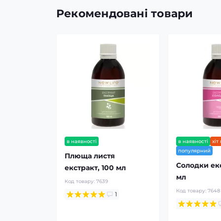
Рекомендовані товари
в наявності
в наявності
хіт
популярний
Плюща листя
Солодки екс
екстракт, 100 мл
мл
Код товару:
7639
Код товару:
7648
1