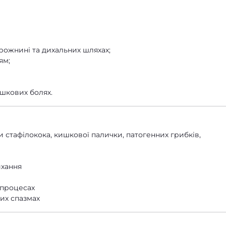
орожнині та дихальних шляхах;
ям;
ишкових болях.
 стафілокока, кишкової палички, патогенних грибків,
ихання
 процесах
их спазмах