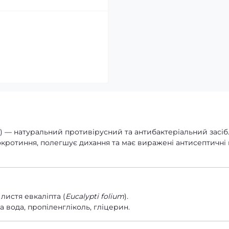
) — натуральний противірусний та антибактеріальний засіб
окротиння, полегшує дихання та має виражені антисептичні
листя евкаліпта (
Eucalypti folium
).
 вода, пропіленгліколь, гліцерин.