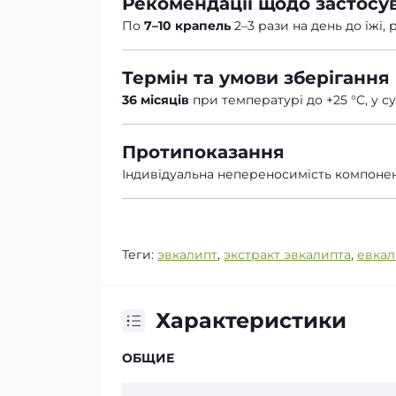
Рекомендації щодо застосу
По
7–10 крапель
2–3 рази на день до їжі,
Термін та умови зберігання
36 місяців
при температурі до +25 °C, у су
Протипоказання
Індивідуальна непереносимість компонен
Теги:
эвкалипт
,
экстракт эвкалипта
,
евкал
Характеристики
ОБЩИЕ