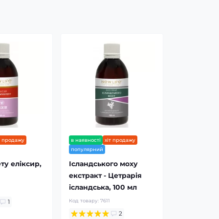
т продажу
в наявності
хіт продажу
популярний
ту еліксир,
Ісландського моху
екстракт - Цетрарія
ісландська, 100 мл
1
Код товару:
7611
1
2