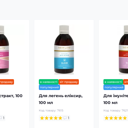
 продажу
в наявності
хіт продажу
в наявності
хі
популярний
популярний
тракт, 100
Для легень еліксир,
Для імуніте
100 мл
100 мл
Код товару:
7615
Код товару:
762
1
1