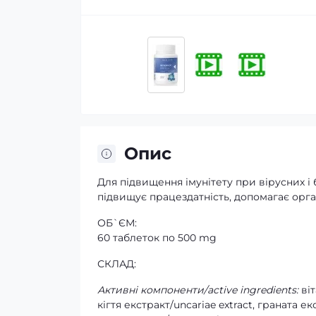
Опис
Для підвищення імунітету при вірусних і 
підвищує працездатність, допомагає орг
ОБ`ЄМ:
60 таблеток по 500 mg
СКЛАД:
Активні компоненти/active ingredients:
віт
кігтя екстракт/uncariae extract, граната е