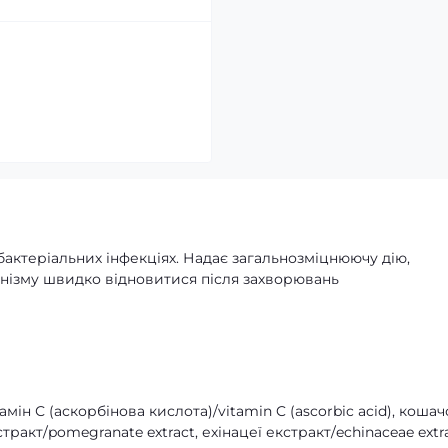
бактеріальних інфекціях. Надає загальнозміцнюючу дію,
анізму швидко відновитися після захворювань
амін С (аскорбінова кислота)/vitamin C (ascorbic acid), кошач
кстракт/pomegranate extract, ехінацеї екстракт/echinaceae extra