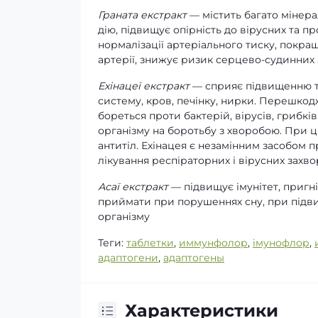
Граната екстракт
— містить багато мінерал
дію, підвищує опірність до вірусних та 
нормалізації артеріального тиску, покра
артерії, знижує ризик серцево-судинних 
Ехінацеї екстракт
— сприяє підвищенню та
систему, кров, печінку, нирки. Перешко
бореться проти бактерій, вірусів, грибків
організму на боротьбу з хворобою. При 
антитіл. Ехінацея є незамінним засобом п
лікування респіраторних і вірусниx захв
Асаї екстракт
— підвищує імунітет, пригн
приймати при порушеннях сну, при підви
організму
Теги:
таблетки
,
иммунфолор
,
імунофлор
,
адаптогени
,
адаптогены
Характеристики