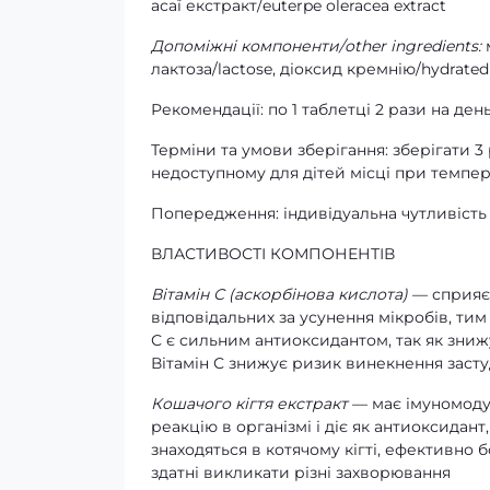
асаї екстракт/euterpe oleracea extract
Допоміжні компоненти/other ingredients:
м
лактоза/lactose, діоксид кремнію/hydrated 
Рекомендації: по 1 таблетці 2 рази на день
Терміни та умови зберігання: зберігати 3
недоступному для дітей місці при темпера
Попередження: індивідуальна чутливість
ВЛАСТИВОСТІ КОМПОНЕНТІВ
Вітамін С (аскорбінова кислота)
— сприяє 
відповідальних за усунення мікробів, тим
С є сильним антиоксидантом, так як зниж
Вітамін С знижує ризик винекнення заст
Кошачого кігтя екстракт
— має імуномодул
реакцію в організмі і діє як антиоксидант
знаходяться в котячому кігті, ефективно 
здатні викликати різні захворювання