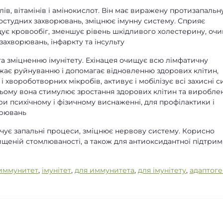
ів, вітамінів і амінокислот. Він має виражену протизапальн
простудних захворювань, зміцнює імунну систему. Сприяє
щує кровообіг, зменшує рівень шкідливого холестерину, оч
захворювань, інфаркту та інсульту
 зміцненню імунітету. Ехінацея очищує всю лімфатичну
джає руйнуванню і допомагає відновленню здорових клітин,
 і хвороботворних мікробів, активує і мобілізує всі захисні 
цьому вона стимулює зростання здорових клітин та виробле
ри психічному і фізичному виснаженні, для профілактики і
орювань
ічує запальні процеси, зміцнює нервову систему. Корисно
щеній стомлюваності, а також для антиоксидантної підтри
иммунитет
,
імунітет
,
для иммунитета
,
для імунітету
,
адаптоге