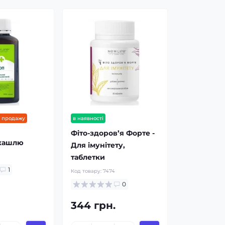
т продажу
в наявності
Фіто-здоров’я Форте -
 кашлю
Для імунітету,
таблетки
2
1
Код товару:
7474
0
344 грн.