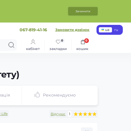
Зачинити
067-819-41-16
Замовити дзвінок
ua
ru
0
0
кабінет
закладки
кошик
ету)
ація
Рекомендуємо
Life
Відгуки:
1