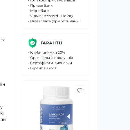
- Готівкою при самовивозі
- ПриватБанк
- Монобанк
- Visa/Mastercard - LiqPay
- Післяплата (при отриманні)
 та
ГАРАНТІЇ
- Клубні знижки 20%
- Оригінальна продукція
- Сертифікати, висновки
- Гарантія якості
мін
ну
кі
які