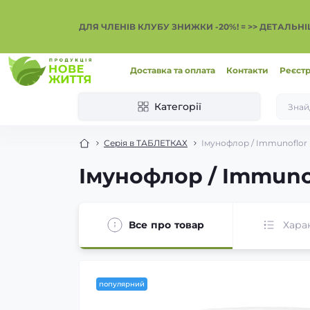
ДЛЯ ЧЛЕНІВ КЛУБУ ЗНИЖКИ -20%! = >> ДЕТАЛЬН
Доставка та оплата
Контакти
Реєстр
Категорії
Серія в ТАБЛЕТКАХ
Імунофлор / Immunoflor 
Імунофлор / Immunof
Все про товар
Хара
популярний