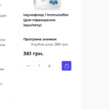
у
Імунофлор / Immunoflor
ищує
(для підвищення
імунітету)
Програма знижок
сили
Клубна ціна:
289 грн.
ння
361 грн.
мки
н
,