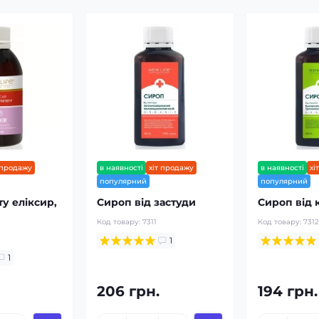
 продажу
в наявності
хіт продажу
в наявності
хі
популярний
популярний
ту еліксир,
Сироп від застуди
Сироп від
Код товару:
7311
Код товару:
731
1
1
206 грн.
194 грн.