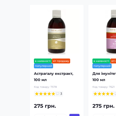
в наявності
хіт продажу
в наявності
хіт
популярний
популярний
Астрагалу екстракт,
Для імуніте
100 мл
100 мл
Код товару:
7578
Код товару:
7621
3
275 грн.
275 грн.