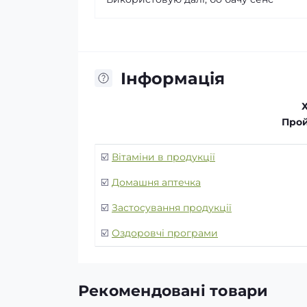
Інформація
Прой
☑️
Вітаміни в продукції
☑️
Домашня аптечка
☑️
Застосування продукції
☑️
Оздоровчі програми
Рекомендовані товари