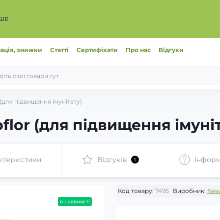
ІШЕ
ація, знижки
Статті
Сертифікати
Про нас
Відгуки
(для підвищення імунітету)
lor (для підвищення імуніт
ктеристики
Відгуків
Інформ
1
Код товару:
7495
Виробник:
New 
в наявності