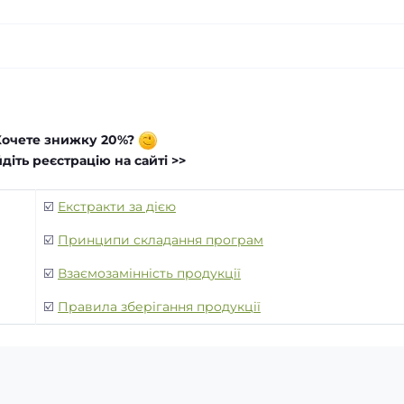
Хочете знижку 20%?
діть реєстрацію на сайті >>
☑️
Екстракти за дією
☑️
Принципи складання програм
☑️
Взаємозамінність продукції
☑️
Правила зберігання продукції