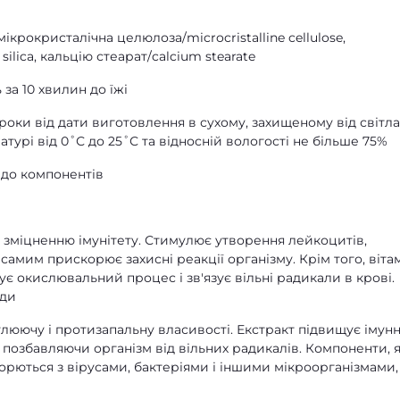
ікрокристалічна целюлоза/microcristalline cellulose,
silica, кальцію стеарат/calcium stearate
 за 10 хвилин до їжі
 роки від дати виготовлення в сухому, захищеному від світла
турі від 0˚С до 25˚С та відносній вологості не більше 75%
 до компонентів
зміцненню імунітету. Стимулює утворення лейкоцитів,
 самим прискорює захисні реакції організму. Крім того, віта
ує окислювальний процес і зв'язує вільні радикали в крові.
уди
юючу і протизапальну власивості. Екстракт підвищує імун
, позбавляючи організм від вільних радикалів. Компоненти, я
борються з вірусами, бактеріями і іншими мікроорганізмами, 