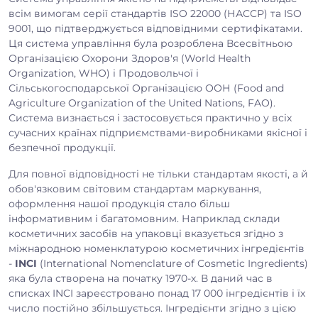
всім вимогам серії стандартів ISO 22000 (НАССР) та ISO
9001, що підтверджується відповідними сертифікатами.
Ця система управління була розроблена Всесвітньою
Організацією Охорони Здоров'я (World Health
Organization, WHO) і Продовольчої і
Сільськогосподарської Організацією ООН (Food and
Agriculture Organization of the United Nations, FAO).
Система визнається і застосовується практично у всіх
сучасних країнах підприємствами-виробниками якісної і
безпечної продукції.
Для повної відповідності не тільки стандартам якості, а й
обов'язковим світовим стандартам маркування,
оформлення нашої продукція стало більш
інформативним і багатомовним. Наприклад склади
косметичних засобів на упаковці вказується згідно з
міжнародною номенклатурою косметичних інгредієнтів
-
INCI
(International Nomenclature of Cosmetic Ingredients)
яка була створена на початку 1970-х. В даний час в
списках INCI зареєстровано понад 17 000 інгредієнтів і їх
число постійно збільшується. Інгредієнти згідно з цією