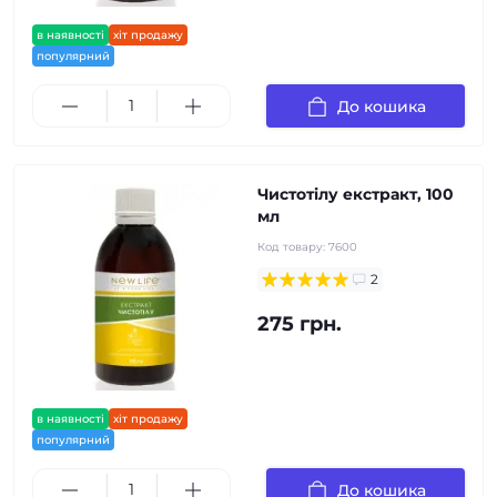
в наявності
хіт продажу
популярний
До кошика
Чистотілу екстракт, 100
мл
Код товару:
7600
2
275 грн.
в наявності
хіт продажу
популярний
До кошика