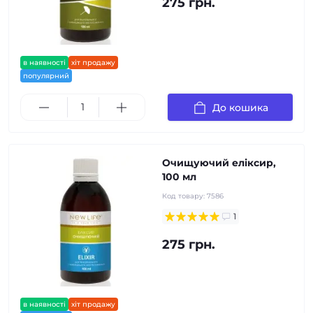
275 грн.
в наявності
хіт продажу
популярний
До кошика
Очищуючий еліксир,
100 мл
Код товару:
7586
1
275 грн.
в наявності
хіт продажу