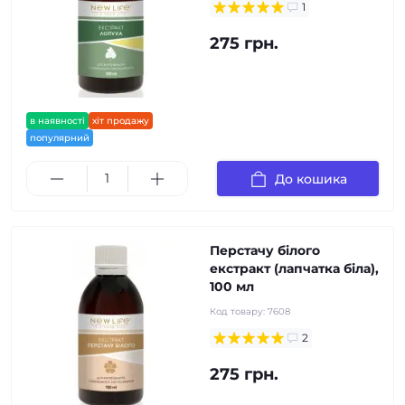
1
275 грн.
в наявності
хіт продажу
популярний
До кошика
Перстачу білого
екстракт (лапчатка біла),
100 мл
Код товару:
7608
2
275 грн.