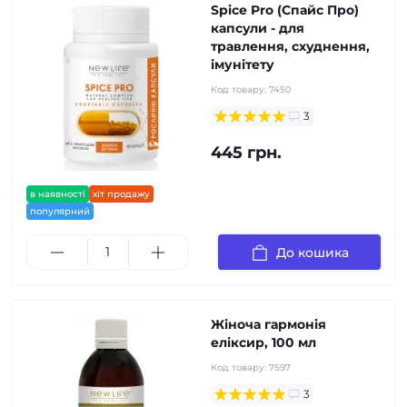
Spice Pro (Спайс Про)
капсули - для
травлення, схуднення,
імунітету
Код товару:
7450
3
445 грн.
в наявності
хіт продажу
популярний
До кошика
Жіноча гармонія
еліксир, 100 мл
Код товару:
7597
3