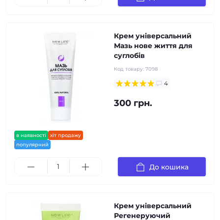
Крем універсальний
Мазь нове життя для
суглобів
Код товару:
7098
4
300 грн.
в наявності
хіт продажу
популярний
До кошика
Крем універсальний
Регенеруючий