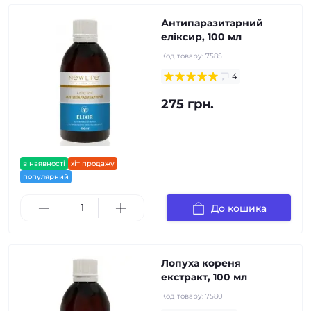
Антипаразитарний
еліксир, 100 мл
Код товару:
7585
4
275 грн.
в наявності
хіт продажу
популярний
До кошика
Лопуха кореня
екстракт, 100 мл
Код товару:
7580