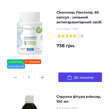
Cleanness (Чистота), 60
капсул - сильний
антипаразитарний засіб
Код товару:
7458
3
738 грн.
в наявності
хіт продажу
популярний
До кошика
Струнка фігура еліксир,
100 мл
Код товару:
7601