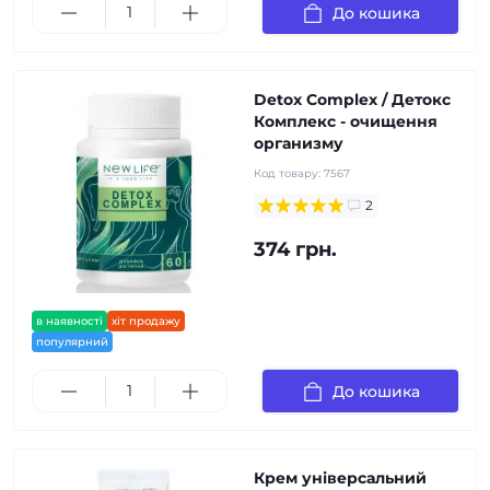
До кошика
Detox Complex / Детокс
Комплекс - очищення
организму
Код товару:
7567
2
374 грн.
в наявності
хіт продажу
популярний
До кошика
Крем універсальний