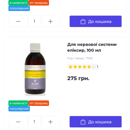
в наявності
хіт продажу
популярний
До кошика
Для нервової системи
еліксир, 100 мл
Код товару:
7582
1
275 грн.
в наявності
хіт продажу
популярний
До кошика