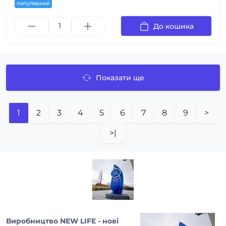
популярний
До кошика
Показати ще
1
2
3
4
5
6
7
8
9
>
>|
Виробництво NEW LIFE - нові