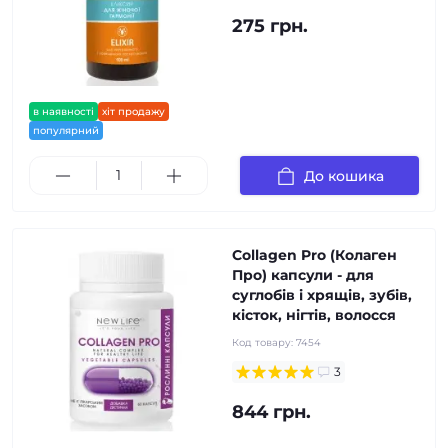
275 грн.
в наявності
хіт продажу
популярний
До кошика
Collagen Pro (Колаген
Про) капсули - для
суглобів і хрящів, зубів,
кісток, нігтів, волосся
Код товару:
7454
3
844 грн.