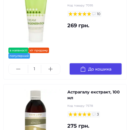
Код товару:
7095
10
269 грн.
в наявності
хіт продажу
популярний
До кошика
Астрагалу екстракт, 100
мл
Код товару:
7578
3
275 грн.