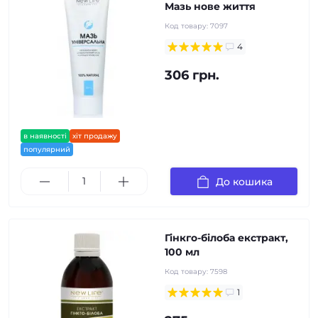
Мазь нове життя
Код товару:
7097
4
306 грн.
в наявності
хіт продажу
популярний
До кошика
Гінкго-білоба екстракт,
100 мл
Код товару:
7598
1