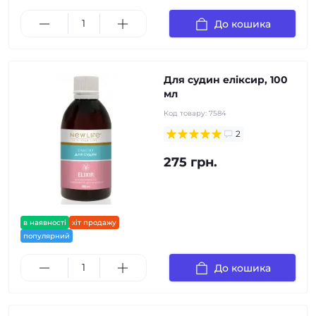
До кошика
Для судин еліксир, 100
мл
Код товару:
7584
2
275 грн.
в наявності
хіт продажу
популярний
До кошика