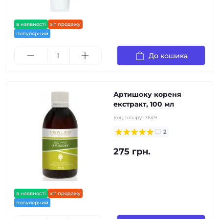
в наявності
хіт продажу
популярний
До кошика
Артишоку кореня
екстракт, 100 мл
Код товару:
7649
2
275 грн.
в наявності
хіт продажу
популярний