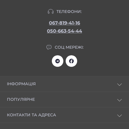
ТЕЛЕФОНИ:
067-819-41-16
050-663-54-44
СОЦ МЕРЕЖІ:
ІНФОРМАЦІЯ
Статті
ПОПУЛЯРНЕ
Відгуки
Доставка та оплата
НОВИНКИ
КОНТАКТИ ТА АДРЕСА
Скачати прайс
Креми універсальні
Реєстрація і знижка 20%
Серія ЕКСТРАКТИ
Київ, вул. Черчилля (Червоноткацька) 43, Нове