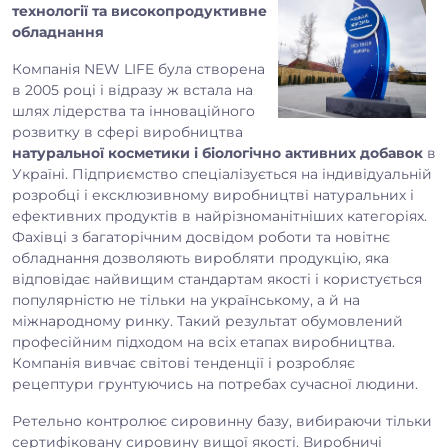
технології та високопродуктивне
обладнання
Компанія NEW LIFE була створена
в 2005 році і відразу ж встала на
шлях лідерства та інноваційного
розвитку в сфері виробництва
натуральної косметики і біологічно активних добавок
в
Україні. Підприємство спеціалізується на індивідуальній
розробці і ексклюзивному виробництві натуральних і
ефективних продуктів в найрізноманітніших категоріях.
Фахівці з багаторічним досвідом роботи та новітнє
обладнання дозволяють виробляти продукцію, яка
відповідає найвищим стандартам якості і користується
популярністю не тільки на українському, а й на
міжнародному ринку. Такий результат обумовлений
професійним підходом на всіх етапах виробництва.
Компанія вивчає світові тенденції і розробляє
рецептури грунтуючись на потребах сучасної людини.
Ретельно контролює сировинну базу, вибираючи тільки
сертифіковану сировину вищої якості. Виробничі