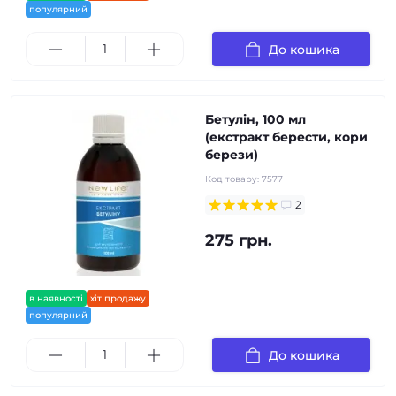
популярний
До кошика
Бетулін, 100 мл
(екстракт берести, кори
берези)
Код товару:
7577
2
275 грн.
в наявності
хіт продажу
популярний
До кошика