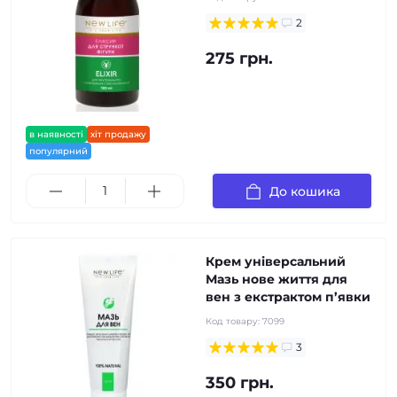
2
275 грн.
в наявності
хіт продажу
популярний
До кошика
Крем універсальний
Мазь нове життя для
вен з екстрактом п’явки
Код товару:
7099
3
350 грн.