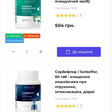
очищуючий засіб)
Код товару:
7493
1
504 грн.
в наявності
хіт продажу
популярний
До кошика
Сорбефлор / Sorbeflor,
60 таб - очищення
кишківника при
отруєннях,
інтоксикаціях, діареї
Код товару:
7546
1