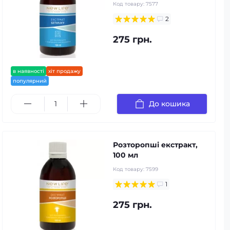
Код товару:
7577
2
275 грн.
в наявності
хіт продажу
популярний
До кошика
Розторопші екстракт,
100 мл
Код товару:
7599
1
275 грн.