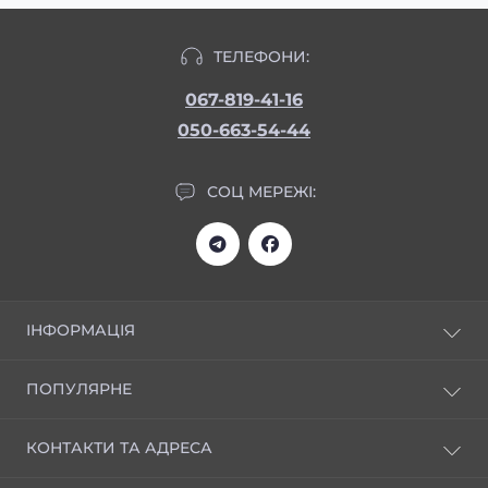
ТЕЛЕФОНИ:
067-819-41-16
050-663-54-44
СОЦ МЕРЕЖІ:
ІНФОРМАЦІЯ
Статті
ПОПУЛЯРНЕ
Відгуки
Доставка та оплата
НОВИНКИ
КОНТАКТИ ТА АДРЕСА
Скачати прайс
Креми універсальні
Реєстрація і знижка 20%
Серія ЕКСТРАКТИ