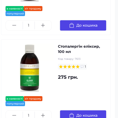
в наявності
хіт продажу
популярний
До кошика
Стопалергін еліксир,
100 мл
Код товару:
7613
1
275 грн.
в наявності
хіт продажу
популярний
До кошика