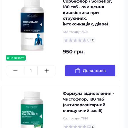
Сорбефлор / Sorbeflor,
180 таб - очищення
кишківника при
отруєннях,
інтоксикаціях, діареї
Код товару:
7628
0
950 грн.
в наявності
До кошика
Формула відновлення -
Чистофлор, 180 таб
(антипаразитарний,
очищуючий засіб)
Код товару:
7656
0