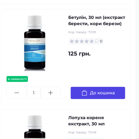
Бетулін, 30 мл (екстракт
берести, кори берези)
Код товару:
7039
0
125 грн.
в наявності
До кошика
Лопуха кореня
екстракт, 30 мл
Код товару:
7048