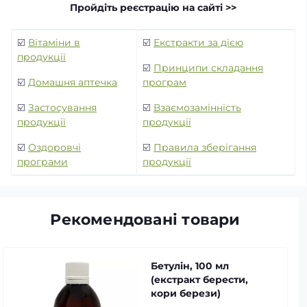
Пройдіть реєстрацію на сайті >>
☑️
Вітаміни в
☑️
Екстракти за дією
продукції
☑️
Принципи складання
☑️
Домашня аптечка
програм
☑️
Застосування
☑️
Взаємозамінність
продукції
продукції
☑️
Оздоровчі
☑️
Правила зберігання
програми
продукції
Рекомендовані товари
Бетулін, 100 мл
(екстракт берести,
кори берези)