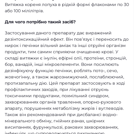
Витяжка кореня лопуха в рідкій формі флаконами по 30
або 100 мілілітрів.
Для чого потрібно такий засіб?
Застосування даного препарату дає виражений
дезінтоксикаційний ефект. Він пов’язує і переносить до
нирок і печінки вільний аміак та інші отруйні організм
продукти, тим самим сприяючи очищенню крові. У
складі витяжки є інулін, ефірні олії, протеїни, стронцій,
бор, ванадій, інші мікроелементи. Вони посилюють
дезінфікуючу функцію печінки, роблять пото-, сечо,
жовчогінну, а також жарознижуючий, послаблюючий,
протизапальну дію. Цей препарат застосовують в ході
профілактичних заходів, при лікуванні отруєнь
токсичними продуктами, похмільний синдром,
захворюваннях органів травлення, опорно-рухового
апарату, порушеннях метаболізму жирів і вуглеводів.
Також він рекомендований при дисбалансі водно-
мінерального обміну, гнійних ранах, шкірних
висипаннях, фурункульозі, ракових захворюваннях,
інфекціях, що супроводжуються лихоманкою.