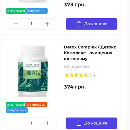
373 грн.
в наявності
популярний
До кошика
Detox Complex / Детокс
Комплекс - очищення
организму
Код товару:
7567
2
374 грн.
в наявності
хіт продажу
популярний
До кошика