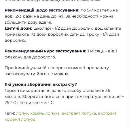
Рекомендації щодо застосування:
по 5-7 крапель на
воді, 2-3 рази на день до їжі. За необхідності можна
збільшити дозу вдвічі.
Дитячі дози:
школярі - 1/2 дози дорослих, дошкільнята
приймають 1/3 дози дорослих, діти до 1 року - 1/4 дози
дорослих.
Рекомендований курс застосування:
1 місяць - від 1
флакону для дорослого.
При індивідуальній непереносимості препарату
застосовувати його не можна.
Які умови зберігання екстракту?
Термін використання даного засобу становить 36
місяців. Зберігати його слід при температурі не вище +
25 ° С і не нижче + 5 ° С.
Теги:
лопух
,
корінь лопуха
,
екстракт лопуха
,
екстракт
кореня лопуха