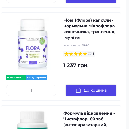
Flora (Флора) капсули -
нормальна мікрофлора
кишечника, травлення,
імунітет
Код товару:
7440
1
1 237 грн.
в наявності
популярний
До кошика
Формула відновлення -
Чистофлор, 60 таб
(антипаразитарний,