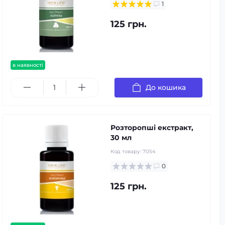
1
125 грн.
в наявності
До кошика
Розторопші екстракт,
30 мл
Код товару:
7054
0
125 грн.