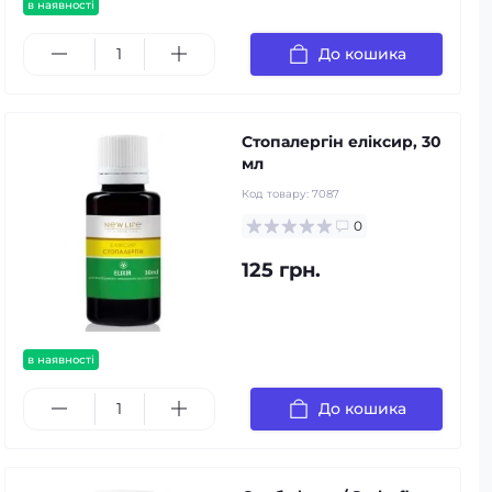
в наявності
До кошика
Стопалергін еліксир, 30
мл
Код товару:
7087
0
125 грн.
в наявності
До кошика