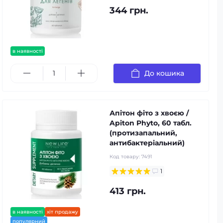
344 грн.
в наявності
До кошика
Апітон фіто з хвоєю /
Apiton Phyto, 60 табл.
(протизапальний,
антибактеріальний)
Код товару:
7491
1
413 грн.
в наявності
хіт продажу
популярний