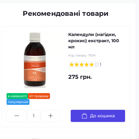
Рекомендовані товари
Календули (нагідки,
крокис) екстракт, 100
мл
Код товару:
7634
1
275 грн.
в наявності
хіт продажу
популярний
До кошика