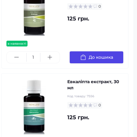
0
125 грн.
в наявності
До кошика
Евкаліпта екстракт, 30
мл
Код товару:
7556
0
125 грн.