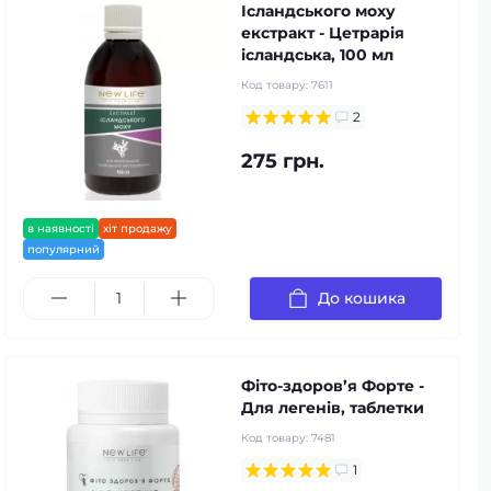
Ісландського моху
екстракт - Цетрарія
ісландська, 100 мл
Код товару:
7611
2
275 грн.
в наявності
хіт продажу
популярний
До кошика
Фіто-здоров’я Форте -
Для легенів, таблетки
Код товару:
7481
1