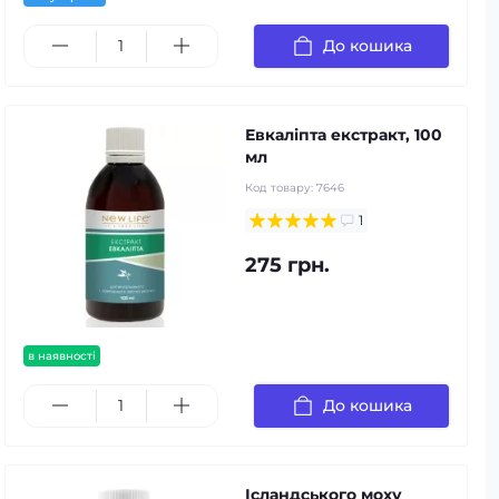
До кошика
Евкаліпта екстракт, 100
мл
Код товару:
7646
1
275 грн.
в наявності
До кошика
Ісландського моху