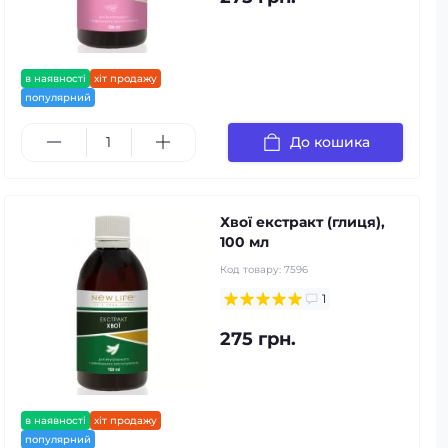
в наявності
хіт продажу
популярний
До кошика
Хвої екстракт (глиця),
100 мл
Код товару:
7596
1
275 грн.
в наявності
хіт продажу
популярний