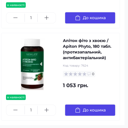
в наявності
До кошика
Апітон фіто з хвоєю /
Apiton Phyto, 180 табл.
(протизапальний,
антибактеріальний)
Код товару:
7624
0
1 053 грн.
в наявності
До кошика