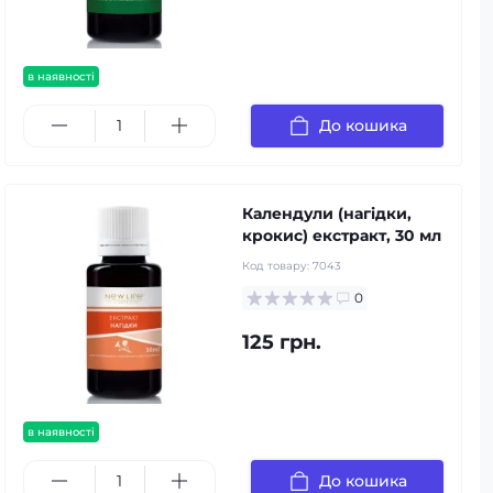
в наявності
До кошика
Календули (нагідки,
крокис) екстракт, 30 мл
Код товару:
7043
0
125 грн.
в наявності
До кошика