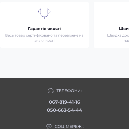
Гарантія якості
Шви
Весь товар сертифіковано та перевірене на
Швидка дост
знак якості
на
ТЕЛЕФОНИ:
067-819-41-16
050-663-54-44
СОЦ МЕРЕЖІ: