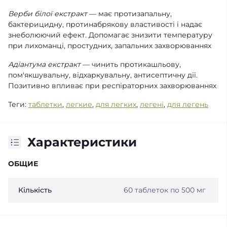
Верби білої екстракт
— має протизапальну,
бактерицидну, протинабрякову властивості і надає
знеболюючий ефект. Допомагає знизити температуру
при лихоманці, простудних, запальних захворюваннях
Адіантума екстракт
— чинить протикашльову,
пом'якшувальну, відхаркувальну, антисептичну дії.
Позитивно впливає при респіраторних захворюваннях
Теги:
таблетки
,
легкие
,
для легких
,
легені
,
для легень
Характеристики
ОБЩИЕ
Кількість
60 таблеток по 500 мг