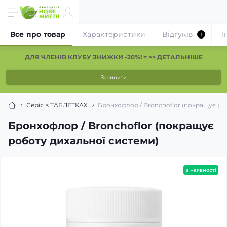
Все про товар
Характеристики
Відгуків
І
1
ДЛЯ ЧЛЕНІВ КЛУБУ ЗНИЖКИ -20%! = >> ДЕТАЛЬНІШЕ
Зачинити
Серія в ТАБЛЕТКАХ
Бронхофлор / Bronchoflor (покращує ро
Бронхофлор / Bronchoflor (покращує
роботу дихальної системи)
в наявності