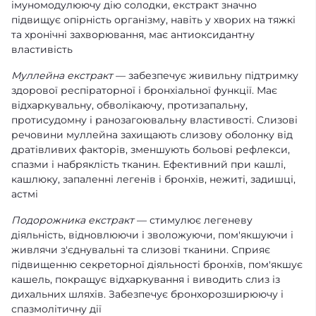
імуномодулюючу дію солодки, екстракт значно
підвищує опірність організму, навіть у хворих на тяжкі
та хронічні захворювання, має антиоксидантну
властивість
Муллейна екстракт
— забезпечує живильну підтримку
здорової респіраторної і бронхіальної функції. Має
відхаркувальну, обволікаючу, протизапальну,
протисудомну і ранозагоювальну властивості. Слизові
речовини муллейна захищають слизову оболонку від
дратівливих факторів, зменшують больові рефлекси,
спазми і набряклість тканин. Ефективний при кашлі,
кашлюку, запаленні легенів і бронхів, нежиті, задишці,
астмі
Подорожника екстракт
— стимулює легеневу
діяльність, відновлюючи і зволожуючи, пом'якшуючи і
живлячи з'єднувальні та слизові тканини. Сприяє
підвищенню секреторної діяльності бронхів, пом'якшує
кашель, покращує відхаркування і виводить слиз із
дихальних шляхів. Забезпечує бронхорозширюючу і
спазмолітичну дії