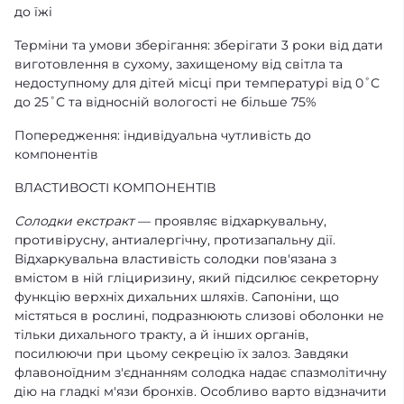
до їжі
Терміни та умови зберігання: зберігати 3 роки від дати
виготовлення в сухому, захищеному від світла та
недоступному для дітей місці при температурі від 0˚С
до 25˚С та відносній вологості не більше 75%
Попередження: індивідуальна чутливість до
компонентів
ВЛАСТИВОСТІ КОМПОНЕНТІВ
Солодки екстракт
— проявляє відхаркувальну,
противірусну, антиалергічну, протизапальну дії.
Відхаркувальна властивість солодки пов'язана з
вмістом в ній гліциризину, який підсилює секреторну
функцію верхніх дихальних шляхів. Сапоніни, що
містяться в рослині, подразнюють слизові оболонки не
тільки дихального тракту, а й інших органів,
посилюючи при цьому секрецію їх залоз. Завдяки
флавоноїдним з'єднанням солодка надає спазмолітичну
дію на гладкі м'язи бронхів. Особливо варто відзначити