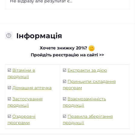
Не відразу але результат є...
Інформація
Хочете знижку 20%?
Пройдіть реєстрацію на сайті >>
☑️
Вітаміни в
☑️
Екстракти за дією
продукції
☑️
Принципи складання
☑️
Домашня аптечка
програм
☑️
Застосування
☑️
Взаємозамінність
продукції
продукції
☑️
Оздоровчі
☑️
Правила зберігання
програми
продукції