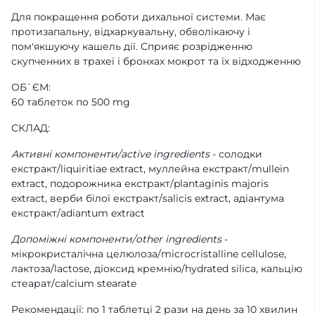
Для покращення роботи дихальної системи. Має
протизапальну, відхаркувальну, обволікаючу і
пом'якшуючу кашель дії. Сприяє розрідженню
скупченних в трахеї і бронхах мокрот та їх відходженню
ОБ`ЄМ:
60 таблеток по 500 mg
СКЛАД:
Активні компоненти/active ingredients
- солодки
екстракт/liquiritiae extract, муллейна екстракт/mullein
extract, подорожника екстракт/plantaginis majoris
extract, верби білої екстракт/salicis extract, адіантума
екстракт/adiantum extract
Допоміжні компоненти/other ingredients
-
мікрокристалічна целюлоза/microcristalline cellulose,
лактоза/lactose, діоксид кремнію/hydrated silica, кальцію
стеарат/calcium stearate
Рекомендації: по 1 таблетці 2 рази на день за 10 хвилин