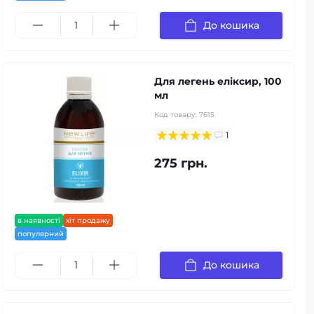
До кошика
Для легень еліксир, 100
мл
Код товару:
7615
1
275 грн.
в наявності
хіт продажу
популярний
До кошика