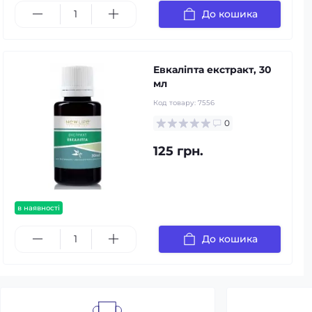
До кошика
Евкаліпта екстракт, 30
мл
Код товару:
7556
0
125 грн.
в наявності
До кошика