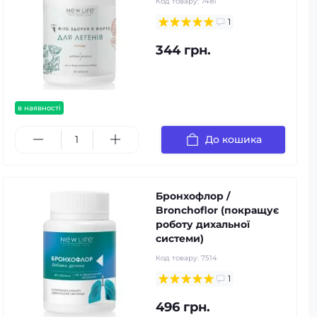
Код товару:
7481
1
344 грн.
в наявності
До кошика
Бронхофлор /
Bronchoflor (покращує
роботу дихальної
системи)
Код товару:
7514
1
496 грн.