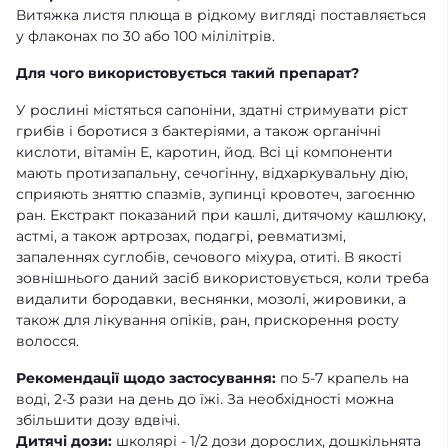
Витяжка листя плюща в рідкому вигляді поставляється
у флаконах по 30 або 100 мілілітрів.
Для чого використовується такий препарат?
У рослині містяться сапоніни, здатні стримувати ріст
грибів і боротися з бактеріями, а також органічні
кислоти, вітамін Е, каротин, йод. Всі ці компоненти
мають протизапальну, сечогінну, відхаркувальну дію,
сприяють зняттю спазмів, зупинці кровотеч, загоєнню
ран. Екстракт показаний при кашлі, дитячому кашлюку,
астмі, а також артрозах, подагрі, ревматизмі,
запаленнях суглобів, сечового міхура, отиті. В якості
зовнішнього даний засіб використовується, коли треба
видалити бородавки, веснянки, мозолі, жировики, а
також для лікування опіків, ран, прискорення росту
волосся.
Рекомендації щодо застосування:
по 5-7 крапель на
воді, 2-3 рази на день до їжі. За необхідності можна
збільшити дозу вдвічі.
Дитячі дози:
школярі - 1/2 дози дорослих, дошкільнята