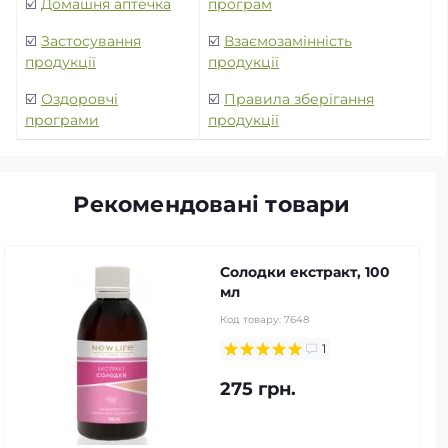
☑️
Домашня аптечка
програм
☑️
Застосування
☑️
Взаємозамінність
продукції
продукції
☑️
Оздоровчі
☑️
Правила зберігання
програми
продукції
Рекомендовані товари
Солодки екстракт, 100
мл
Код товару:
7648
1
275 грн.