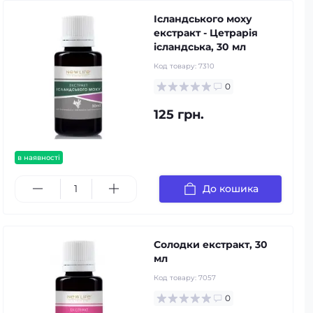
Ісландського моху
екстракт - Цетрарія
ісландська, 30 мл
Код товару:
7310
0
125 грн.
в наявності
До кошика
Солодки екстракт, 30
мл
Код товару:
7057
0