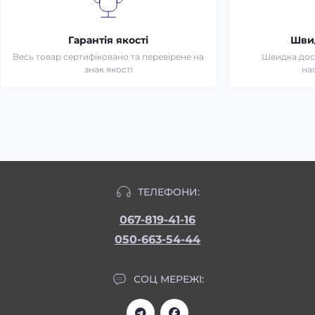
Гарантія якості
Шви
Весь товар сертифіковано та перевірене на
Швидка дост
знак якості
на
ТЕЛЕФОНИ:
067-819-41-16
050-663-54-44
СОЦ МЕРЕЖІ: