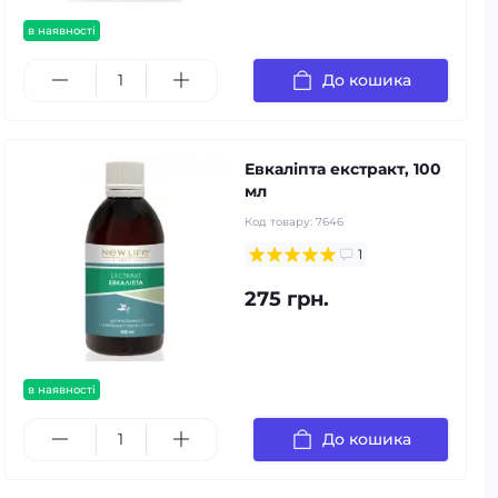
в наявності
До кошика
Евкаліпта екстракт, 100
мл
Код товару:
7646
1
275 грн.
в наявності
До кошика