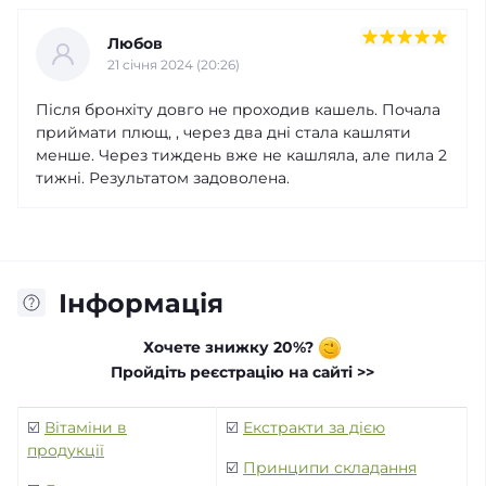
Любов
21 cічня 2024 (20:26)
Після бронхіту довго не проходив кашель. Почала
приймати плющ, , через два дні стала кашляти
менше. Через тиждень вже не кашляла, але пила 2
тижні. Результатом задоволена.
Інформація
Хочете знижку 20%?
Пройдіть реєстрацію на сайті >>
☑️
Вітаміни в
☑️
Екстракти за дією
продукції
☑️
Принципи складання