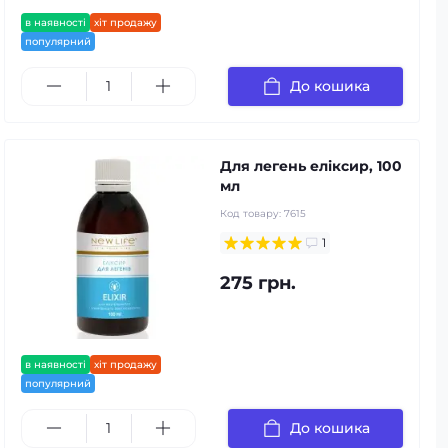
в наявності
хіт продажу
популярний
До кошика
Для легень еліксир, 100
мл
Код товару:
7615
1
275 грн.
в наявності
хіт продажу
популярний
До кошика