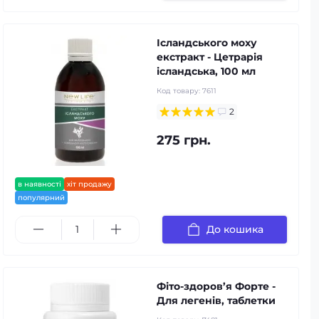
Ісландського моху
екстракт - Цетрарія
ісландська, 100 мл
Код товару:
7611
2
275 грн.
в наявності
хіт продажу
популярний
До кошика
Фіто-здоров’я Форте -
Для легенів, таблетки