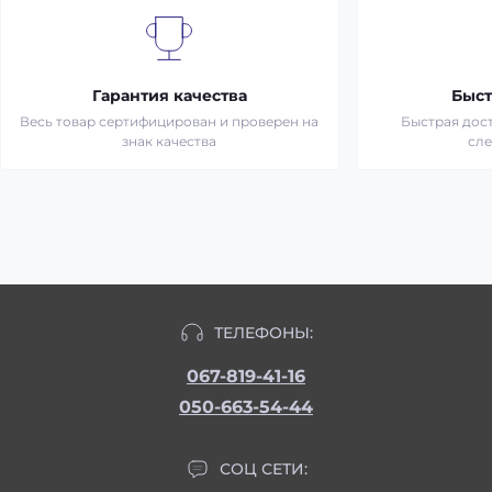
Гарантия качества
Быст
Весь товар сертифицирован и проверен на
Быстрая дост
знак качества
сл
ТЕЛЕФОНЫ:
067-819-41-16
050-663-54-44
СОЦ СЕТИ: