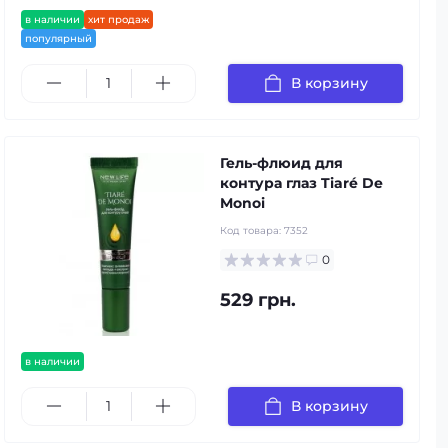
в наличии
хит продаж
популярный
В корзину
Гель-флюид для
контура глаз Tiaré De
Monoi
Код товара:
7352
0
529 грн.
в наличии
В корзину