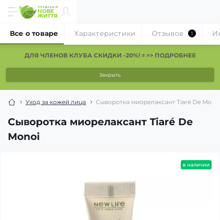
Все о товаре
Характеристики
Отзывов
И
1
ДЛЯ ЧЛЕНОВ КЛУБА СКИДКИ -20%! = >> ПОДРОБНЕЕ
Закрыть
Уход за кожей лица
Сыворотка миорелаксант Tiaré De Mono
Сыворотка миорелаксант Tiaré De
Monoi
в наличии