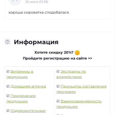
25 июня (13:39)
хороша сироватка сподобалася.
Информация
Хотите скидку 20%?
Пройдите регистрацию на сайте >>
☑️
Витамины в
☑️
Экстракты по
продукции
воздействию
☑️
Домашняя аптечка
☑️
Принципы составления
программ
☑️
Применение
продукции
☑️
Взаимозаменяемость
продукции
☑️
Оздоровительные