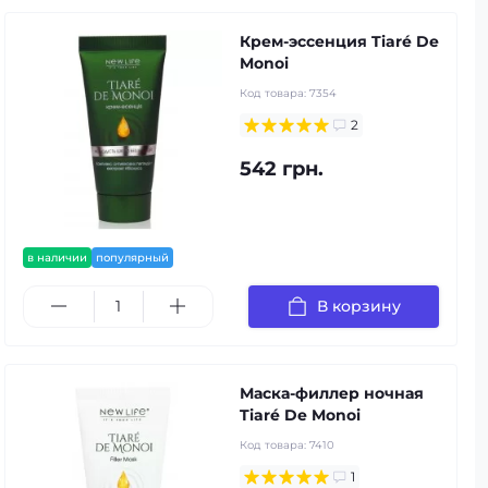
Крем-эссенция Tiaré De
Monoi
Код товара:
7354
2
542 грн.
в наличии
популярный
В корзину
Маска-филлер ночная
Tiaré De Monoi
Код товара:
7410
1