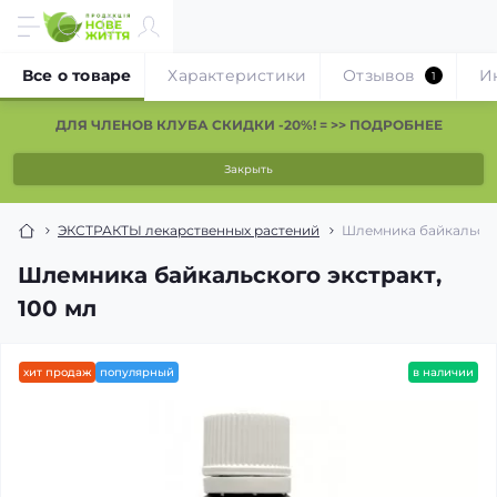
Все о товаре
Характеристики
Отзывов
И
1
ДЛЯ ЧЛЕНОВ КЛУБА СКИДКИ -20%! = >> ПОДРОБНЕЕ
Закрыть
ЭКСТРАКТЫ лекарственных растений
Шлемника байкальског
Шлемника байкальского экстракт,
100 мл
хит продаж
популярный
в наличии