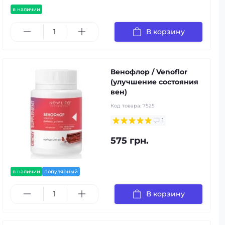
в наличии
В корзину
Венофлор / Venoflor
(улучшение состояния
вен)
Код товара:
7525
1
575 грн.
в наличии
популярный
В корзину