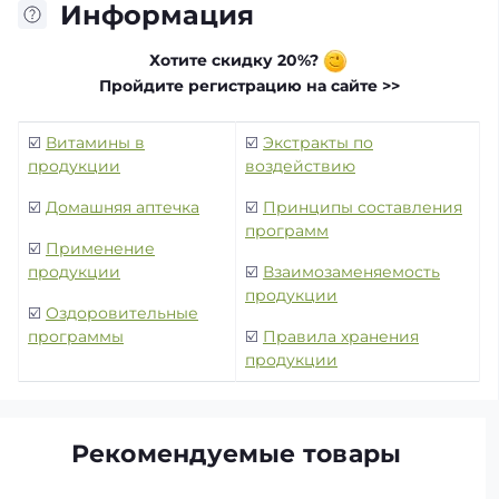
Информация
Хотите скидку 20%?
Пройдите регистрацию на сайте >>
☑️
Витамины в
☑️
Экстракты по
продукции
воздействию
☑️
Домашняя аптечка
☑️
Принципы составления
программ
☑️
Применение
продукции
☑️
Взаимозаменяемость
продукции
☑️
Оздоровительные
программы
☑️
Правила хранения
продукции
Рекомендуемые товары