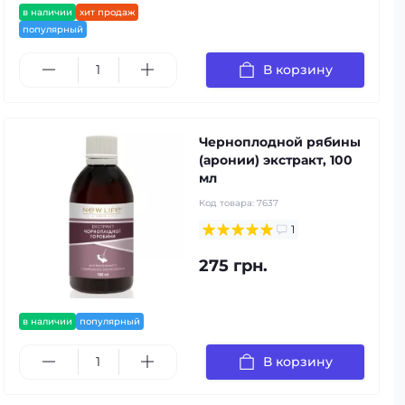
в наличии
хит продаж
популярный
В корзину
Черноплодной рябины
(аронии) экстракт, 100
мл
Код товара:
7637
1
275 грн.
в наличии
популярный
В корзину