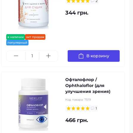
2
344 грн.
в наличии
хит продаж
популярный
В корзину
Офталофлор /
Ophthaloflor (для
улучшения зрения)
Код товара:
7519
1
466 грн.