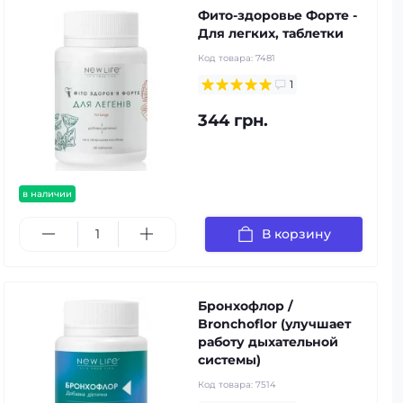
Фито-здоровье Форте -
Для легких, таблетки
Код товара:
7481
1
344 грн.
в наличии
В корзину
Бронхофлор /
Bronchoflor (улучшает
работу дыхательной
системы)
Код товара:
7514