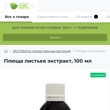
Все о товаре
Характеристики
Отзывов
И
1
ДЛЯ ЧЛЕНОВ КЛУБА СКИДКИ -20%! = >> ПОДРОБНЕЕ
Закрыть
ЭКСТРАКТЫ лекарственных растений
Плюща листьев экстра
Плюща листьев экстракт, 100 мл
в наличии