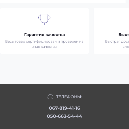
Гарантия качества
Быст
Весь товар сертифицирован и проверен на
Быстрая дост
знак качества
сл
ТЕЛЕФОНЫ:
067-819-41-16
050-663-54-44