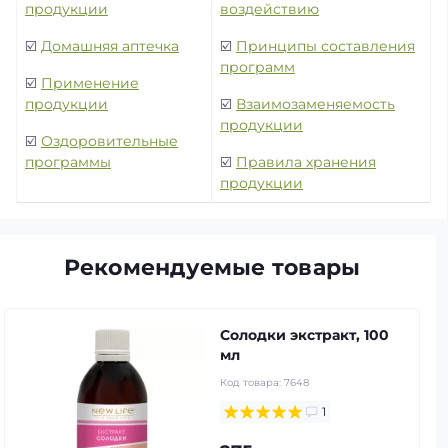
продукции
воздействию
☑️
Домашняя аптечка
☑️
Принципы составления
программ
☑️
Применение
продукции
☑️
Взаимозаменяемость
продукции
☑️
Оздоровительные
программы
☑️
Правила хранения
продукции
Рекомендуемые товары
Солодки экстракт, 100
мл
Код товара:
7648
1