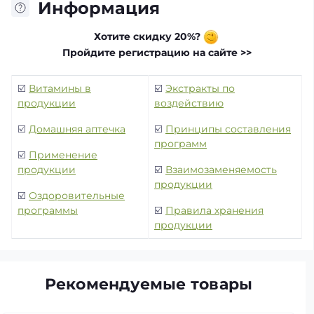
Информация
Хотите скидку 20%?
Пройдите регистрацию на сайте >>
☑️
Витамины в
☑️
Экстракты по
продукции
воздействию
☑️
Домашняя аптечка
☑️
Принципы составления
программ
☑️
Применение
продукции
☑️
Взаимозаменяемость
продукции
☑️
Оздоровительные
программы
☑️
Правила хранения
продукции
Рекомендуемые товары