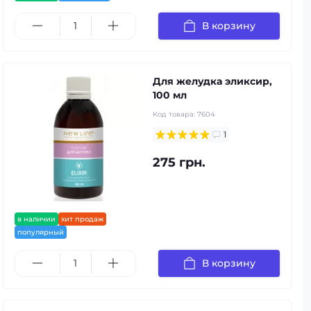
В корзину
Для желудка эликсир,
100 мл
Код товара:
7604
1
275 грн.
в наличии
хит продаж
популярный
В корзину