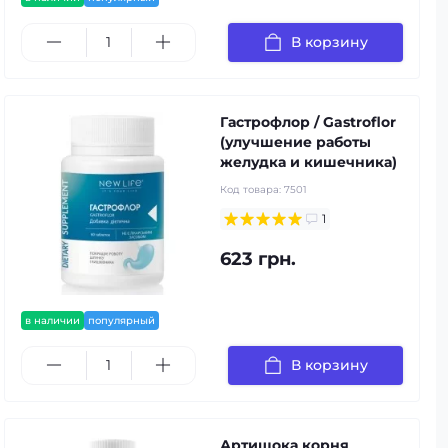
В корзину
Гастрофлор / Gastroflor
(улучшение работы
желудка и кишечника)
Код товара:
7501
1
623 грн.
в наличии
популярный
В корзину
Артишока корня