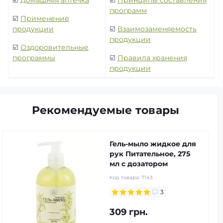
программ
☑️
Применение
продукции
☑️
Взаимозаменяемость
продукции
☑️
Оздоровительные
программы
☑️
Правила хранения
продукции
Рекомендуемые товары
Гель-мыло жидкое для
рук Питательное, 275
мл с дозатором
Код товара:
7143
3
309 грн.