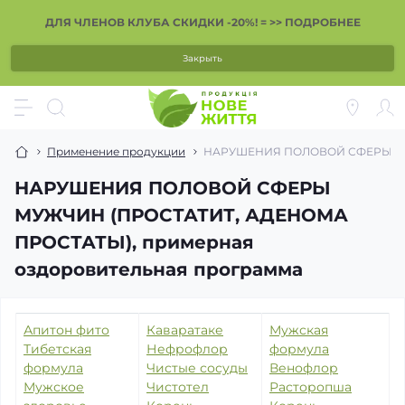
ДЛЯ ЧЛЕНОВ КЛУБА СКИДКИ -20%! = >> ПОДРОБНЕЕ
Закрыть
Применение продукции
НАРУШЕНИЯ ПОЛОВОЙ СФЕРЫ МУЖ
НАРУШЕНИЯ ПОЛОВОЙ СФЕРЫ
МУЖЧИН (ПРОСТАТИТ, АДЕНОМА
ПРОСТАТЫ), примерная
оздоровительная программа
Апитон фито
Каваратаке
Мужская
Тибетская
Нефрофлор
формула
формула
Чистые сосуды
Венофлор
Мужское
Чистотел
Расторопша