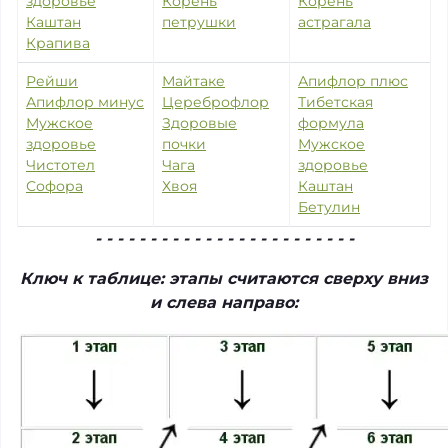
здоровье
Корень
Корень
Каштан
петрушки
астрагала
Крапива
Рейши
Майтаке
Апифлор плюс
Апифлор минус
Цереброфлор
Тибетская
Мужское
Здоровые
формула
здоровье
почки
Мужское
Чистотел
Чага
здоровье
Софора
Хвоя
Каштан
Бетулин
- - - - - - - - - - - - - - - - - - - - - - - -
Ключ к таблице: этапы считаются сверху вниз
и слева направо: