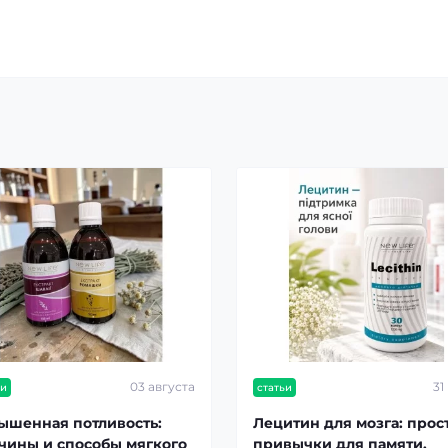
03 августа
31
ьи
статьи
ышенная потливость:
Лецитин для мозга: прос
чины и способы мягкого
привычки для памяти,