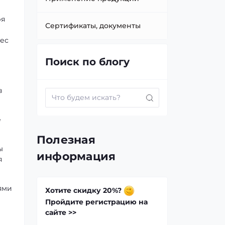
ря
Сертификаты, документы
ес
Поиск по блогу
в
е
Полезная
ы
информация
я
ями
Хотите скидку 20%?
Пройдите регистрацию на
сайте >>