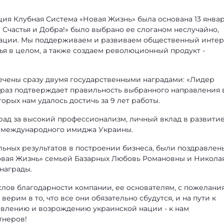
я Клубная Система «Новая Жизнь» была основана 13 янва
 Счастья и Добра!» было выбрано ее слоганом неслучайно,
нации. Мы поддерживаем и развиваем общественный интер
ья в целом, а также создаем революционный продукт -
мечены сразу двумя государственными наградами: «Лидер
ще раз подтверждает правильность выбранного направления 
орых нам удалось достичь за 9 лет работы.
ад за высокий профессионализм, личный вклад в развити
 международного имиджа Украины.
ьных результатов в построении бизнеса, были поздравлен
вая Жизнь» семьей Базарных Любовь Романовны и Никола
награды.
слов благодарности компании, ее основателям, с пожелани
верим в то, что все они обязательно сбудутся, и на пути к
влению и возрождению украинской нации - к нам
тнеров!