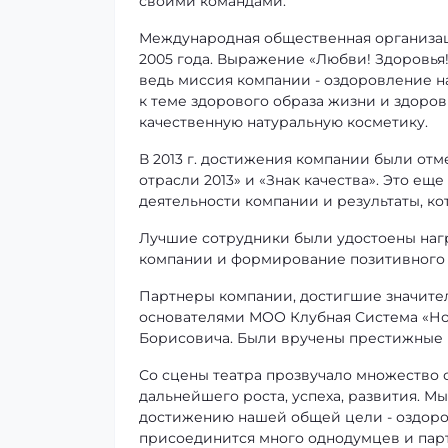
своими командами.
Международная общественная организаци
2005 года. Выражение «Любви! Здоровья!
ведь миссия компании - оздоровление 
к теме здорового образа жизни и здоров
качественную натуральную косметику.
В 2013 г. достижения компании были от
отрасли 2013» и «Знак качества». Это е
деятельности компании и результаты, кот
Лучшие сотрудники были удостоены нагр
компании и формирование позитивного
Партнеры компании, достигшие значител
основателями МОО Клубная Система «Но
Борисовича. Были вручены престижные 
Со сцены театра прозвучало множество 
дальнейшего роста, успеха, развития. Мы 
достижению нашей общей цели - оздоро
присоединится много однодумцев и пар