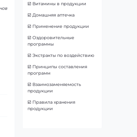
☑️
Витамины в продукции
нов
☑️
Домашняя аптечка
☑️
Применение продукции
☑️
Оздоровительные
программы
☑️
Экстракты по воздействию
☑️
Принципы составления
программ
☑️
Взаимозаменяемость
продукции
☑️
Правила хранения
продукции