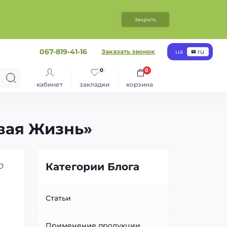
Закрыть
067-819-41-16
Заказать звонок
ua
ru
0
0
кабинет
закладки
корзина
вая Жизнь»
Категории Блога
О
Статьи
Применение продукции