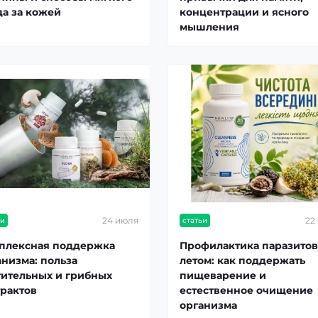
да за кожей
концентрации и ясного
мышления
24 июля
22
ьи
статьи
плексная поддержка
Профилактика паразитов
анизма: польза
летом: как поддержать
тительных и грибных
пищеварение и
трактов
естественное очищение
организма