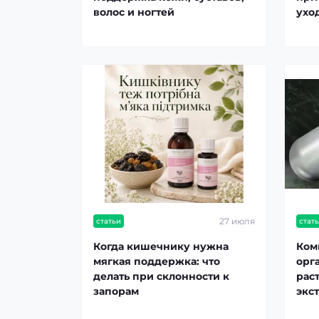
волос и ногтей
ухо
27 июля
статьи
стат
Когда кишечнику нужна
Ком
мягкая поддержка: что
орг
делать при склонности к
рас
запорам
экс