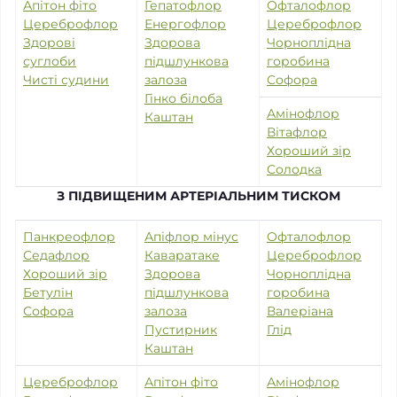
Апітон фіто
Гепатофлор
Офталофлор
Цереброфлор
Енергофлор
Цереброфлор
Здорові
Здорова
Чорноплідна
суглоби
підшлункова
горобина
Чисті судини
залоза
Софора
Гінко білоба
Амінофлор
Каштан
Вітафлор
Хороший зір
Солодка
З ПІДВИЩЕНИМ АРТЕРІАЛЬНИМ ТИСКОМ
Панкреофлор
Апіфлор мінус
Офталофлор
Седафлор
Каваратаке
Цереброфлор
Хороший зір
Здорова
Чорноплідна
Бетулін
підшлункова
горобина
Софора
залоза
Валеріана
Пустирник
Глід
Каштан
Цереброфлор
Апітон фіто
Амінофлор