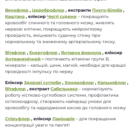
Венофлор
,
Цереброфлор
, екстракти
Гінкго-Білоба
,
Каштана
, еліксир
Чисті судини
– покращують
кровообіг спинного та головного мозку, живлять
нервові клітини, покращують нейром'язову
провідність, зміцнюють судинну стінку при
нормальному та зниженому артеріальному тиску.
Вітафлор
,
Енергофлор
,
Янтарна формула
, еліксир
Антианемічний
–
постачають вітаміни групи В,
мінерали – кальцій, цинк, магній, необхідні для кращої
провідності імпульсу по нерву
Еліксир
Здорові суглоби
,
Хондрофлор
,
Кальцифлор
,
Вітафлор
, екстракт
Сабельника
– нормалізують
роботу кістково-суглобової системи, профілактика
остеохондрозу, створюють найкращі умови для
кровообігу та надходження кисню до головного мозку
Спіруфлор
, еліксир
Ламінарія
– для покращення
концентрації уваги та пам'яті