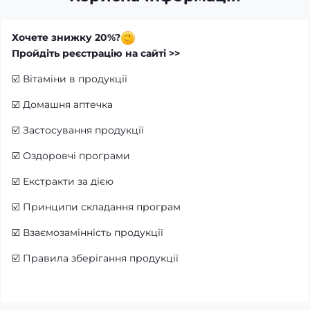
Хочете знижку 20%?
Пройдіть реєстрацію на сайті >>
☑️
Вітаміни в продукції
☑️
Домашня аптечка
☑️
Застосування продукції
☑️
Оздоровчі програми
☑️
Екстракти за дією
☑️
Принципи складання програм
☑️
Взаємозамінність продукції
☑️
Правила зберігання продукції