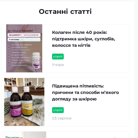
Останні статті
Колаген після 40 років:
підтримка шкіри, суглобів,
волосся та нігтів
статті
Учора
Підвищена пітливість:
причини та способи м’якого
догляду за шкірою
статті
03 серпня