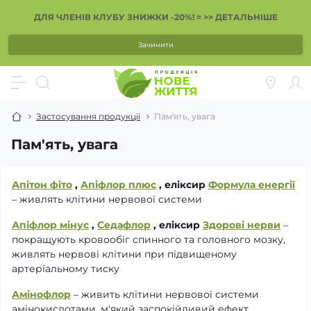
ДЛЯ ЧЛЕНІВ КЛУБУ ЗНИЖКИ -20%! = >> ДЕТАЛЬНІШЕ
Зачинити
Застосування продукції
Пам'ять, увага
Пам'ять, увага
Апітон фіто
,
Апіфлор плюс
, еліксир
Формула енергії
– живлять клітини нервової системи
Апіфлор мінус
,
Седафлор
, еліксир
Здорові нерви
–
покращують кровообіг спинного та головного мозку,
живлять нервові клітини при підвищеному
артеріальному тиску
Амінофлор
– живить клітини нервової системи
амінокислотами, м'який заспокійливий ефект