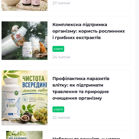
27 липня
Комплексна підтримка
організму: користь рослинних
і грибних екстрактів
статті
24 липня
Профілактика паразитів
влітку: як підтримати
травлення та природне
очищення організму
статті
22 липня
Набряки та важкість у ногах: