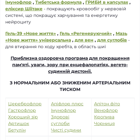
Імунофлор
,
Тибетська формула
,
ГРИБИ в капсулах
,
еліксир Шіїтаке
- покращують кровообіг у нервовій
системі, що покращує харчування та енергетику
нейроциту
Гель-39 «Нове життя»
,
Гель «Регенеруючий»
,
Мазь
«Нове життя» універсальна
,
для вен
,
для суглобів
-
для втирання по ходу хребта, в область шиї
Приблизна оздоровча програма для покращення
пам'яті, уваги, зору при енцефалопатіях, вегето-
судинній дистонії.
З НОРМАЛЬНИМ АБО ЗНИЖЕНИМ АРТЕРІАЛЬНИМ
ТИСКОМ
Цереброфлор
Апіфлор плюс
Апітон фіто
Гастрофлор
Імунофлор
Венофлор
Хороший зір
Здорові
Кропива
Артишок
суглоби
Чорниця
Бетулін
Чисті судини