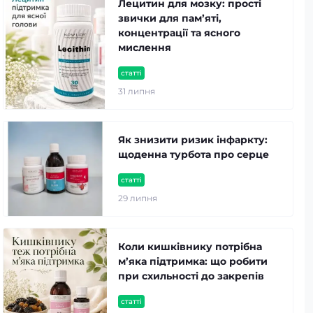
Лецитин для мозку: прості
звички для пам’яті,
концентрації та ясного
мислення
статті
31 липня
Як знизити ризик інфаркту:
щоденна турбота про серце
статті
29 липня
Коли кишківнику потрібна
м’яка підтримка: що робити
при схильності до закрепів
статті