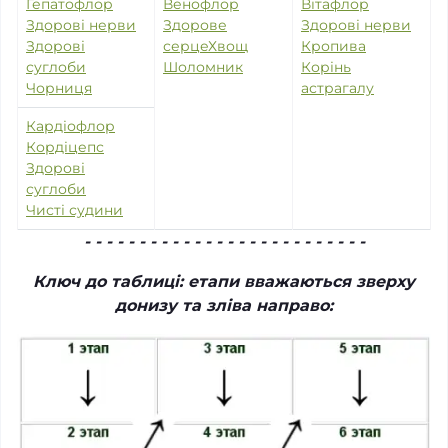
Гепатофлор
Венофлор
Вітафлор
Здорові нерви
Здорове
Здорові нерви
Здорові
серце
Хвощ
Кропива
суглоби
Шоломник
Корінь
Чорниця
астрагалу
Кардіофлор
Кордіцепс
Здорові
суглоби
Чисті судини
- - - - - - - - - - - - - - - - - - - - - - - - - -
Ключ до таблиці: етапи вважаються зверху
донизу та зліва направо: