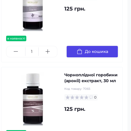
125 грн.
в наявності
До кошика
Чорноплідної горобини
(аронії) екстракт, 30 мл
Код товару:
7065
0
125 грн.