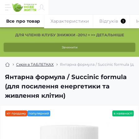
Все про товар
Характеристики
Відгуків
І
3
ДЛЯ ЧЛЕНІВ КЛУБУ ЗНИЖКИ -20%! = >> ДЕТАЛЬНІШЕ
Зачинити
Серія в ТАБЛЕТКАХ
Янтарна формула / Succinic formula (дл
Янтарна формула / Succinic formula
(для посилення енергетики та
живлення клітин)
хіт продажу
популярний
в наявності