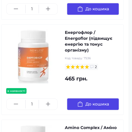
До кошика
Енергофлор /
Energoflor (підвищує
енергію та тонус
організму)
Код товару:
7536
2
465 грн.
в наявності
До кошика
Amino Complex / Аміно