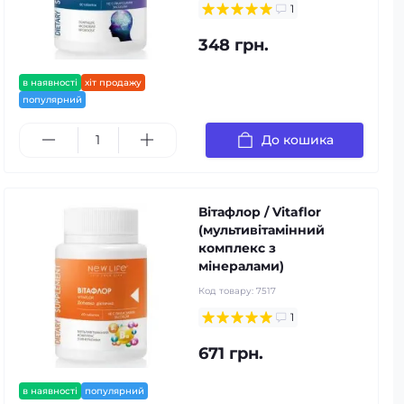
1
348 грн.
в наявності
хіт продажу
популярний
До кошика
Вітафлор / Vitaflor
(мультивітамінний
комплекс з
мінералами)
Код товару:
7517
1
671 грн.
в наявності
популярний