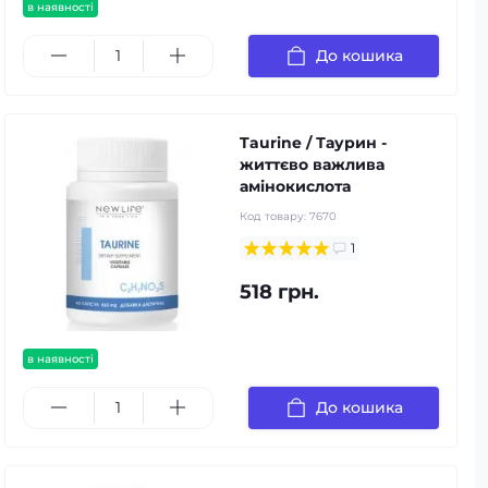
в наявності
До кошика
Taurine / Таурин -
життєво важлива
амінокислота
Код товару:
7670
1
518 грн.
в наявності
До кошика