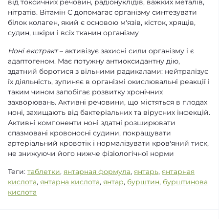
від токсичних речовин, радіонуклідів, важких металів,
нітратів. Вітамін С допомагає організму синтезувати
білок колаген, який є основою м'язів, кісток, хрящів,
судин, шкіри і всіх тканин організму
Ноні екстракт
– активізує захисні сили організму і є
адаптогеном. Має потужну антиоксидантну дію,
здатний боротися з вільними радикалами: нейтралізує
їх діяльність, зупиняє в організмі окислювальні реакції і
таким чином запобігає розвитку хронічних
захворювань. Активні речовини, що містяться в плодах
ноні, захищають від бактеріальних та вірусних інфекцій.
Активні компоненти ноні здатні розширювати
спазмовані кровоносні судини, покращувати
артеріальний кровотік і нормалізувати кров'яний тиск,
не знижуючи його нижче фізіологічної норми
Теги:
таблетки
,
янтарная формула
,
янтарь
,
янтарная
кислота
,
янтарна кислота
,
янтар
,
бурштин
,
бурштинова
кислота