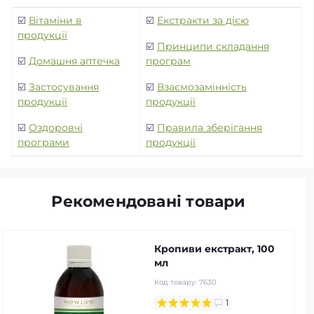
☑️
Вітаміни в
☑️
Екстракти за дією
продукції
☑️
Принципи складання
☑️
Домашня аптечка
програм
☑️
Застосування
☑️
Взаємозамінність
продукції
продукції
☑️
Оздоровчі
☑️
Правила зберігання
програми
продукції
Рекомендовані товари
Кропиви екстракт, 100
мл
Код товару:
7630
1