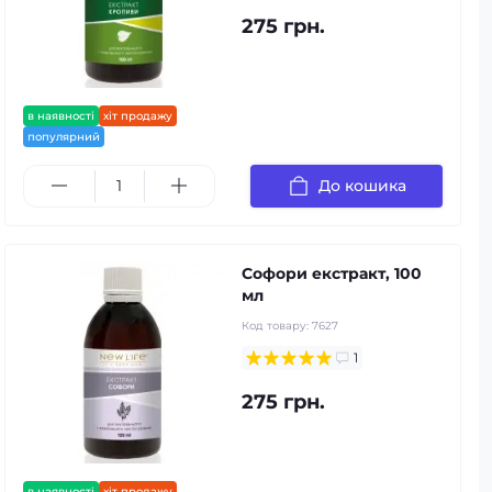
275 грн.
в наявності
хіт продажу
популярний
До кошика
Софори екстракт, 100
мл
Код товару:
7627
1
275 грн.
в наявності
хіт продажу