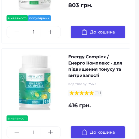
803 грн.
в наявності
популярний
До кошика
Energy Complex /
Енерго Комплекс - для
підвищення тонусу та
витривалості
Код товару:
7569
1
416 грн.
в наявності
До кошика