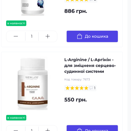
886 грн.
в наявності
До кошика
L-Arginine / L-Аргінін -
для зміцненя серцево-
судинної системи
Код товару:
7673
1
550 грн.
в наявності
До кошика