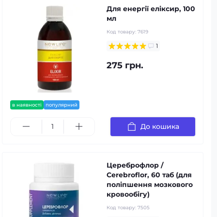
Для енергії еліксир, 100
мл
Код товару:
7619
1
275 грн.
в наявності
популярний
До кошика
Цереброфлор /
Cerebroflor, 60 таб (для
поліпшення мозкового
кровообігу)
Код товару:
7505