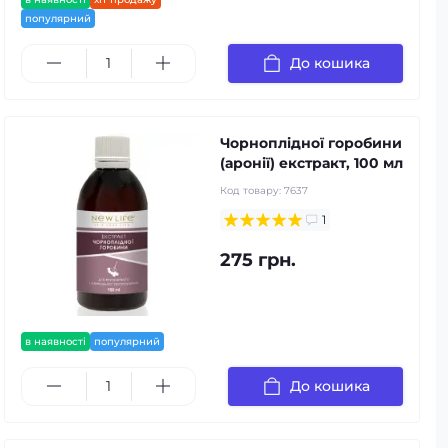
популярний
До кошика
Чорноплідної горобини
(аронії) екстракт, 100 мл
Код товару:
7637
1
275 грн.
в наявності
популярний
До кошика