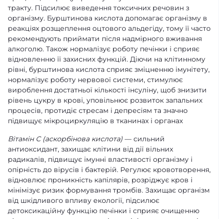
тракту. Підсилює виведення токсичних речовин з
організму. Бурштинова кислота допомагає організму в
реакціях розщеплення оцтового альдегіду, тому її часто
рекомендують приймати після надмірного вживання
алкоголю. Також нормалізує роботу печінки і сприяє
відновленню її захисних функцій. Діючи на клітинному
рівні, бурштинова кислота сприяє зміцненню імунітету,
нормалізує роботу нервової системи, стимулює
вироблення достатньої кількості інсуліну, щоб знизити
рівень цукру в крові, уповільнює розвиток запальних
процесів, протидіє стресам і депресіям та значно
підвищує мікроциркуляцію в тканинах і органах
Вітамін С (аскорбінова кислота)
— сильний
антиоксидант, захищає клітини від дії вільних
радикалів, підвищує імунні властивості організму і
опірність до вірусів і бактерій. Регулює кровотворення,
відновлює проникність капілярів, розріджує кров і
мінімізує ризик формування тромбів. Захищає організм
від шкідливого впливу екології, підсилює
детоксикаційну функцію печінки і сприяє очищенню