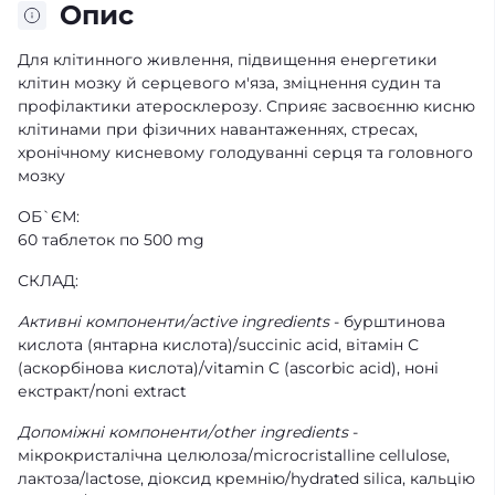
Опис
Для клітинного живлення, підвищення енергетики
клітин мозку й серцевого м'яза, зміцнення судин та
профілактики атеросклерозу. Сприяє засвоєнню кисню
клітинами при фізичних навантаженнях, стресах,
хронічному кисневому голодуванні серця та головного
мозку
ОБ`ЄМ:
60 таблеток по 500 mg
СКЛАД:
Активні компоненти/active ingredients
- бурштинова
кислота (янтарна кислота)/succinic acid, вітамін С
(аскорбінова кислота)/vitamin C (ascorbic acid), ноні
екстракт/noni extract
Допоміжні компоненти/other ingredients
-
мікрокристалічна целюлоза/microcristalline cellulose,
лактоза/lactose, діоксид кремнію/hydrated silica, кальцію