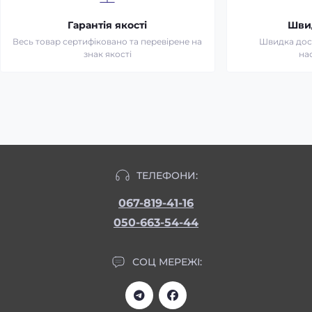
Гарантія якості
Шви
Весь товар сертифіковано та перевірене на
Швидка дост
знак якості
на
ТЕЛЕФОНИ:
067-819-41-16
050-663-54-44
СОЦ МЕРЕЖІ: