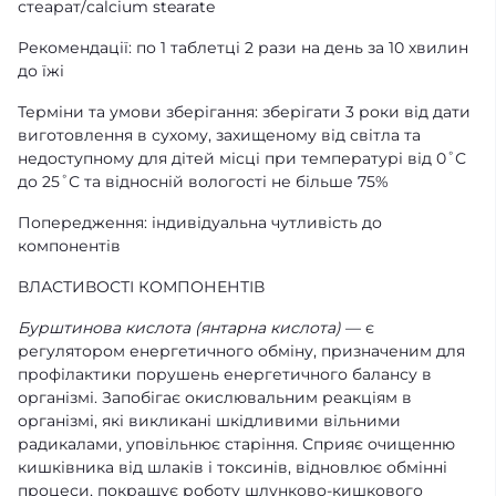
стеарат/calcium stearate
Рекомендації: по 1 таблетці 2 рази на день за 10 хвилин
до їжі
Терміни та умови зберігання: зберігати 3 роки від дати
виготовлення в сухому, захищеному від світла та
недоступному для дітей місці при температурі від 0˚С
до 25˚С та відносній вологості не більше 75%
Попередження: індивідуальна чутливість до
компонентів
ВЛАСТИВОСТІ КОМПОНЕНТІВ
Бурштинова кислота (янтарна кислота)
— є
регулятором енергетичного обміну, призначеним для
профілактики порушень енергетичного балансу в
організмі. Запобігає окислювальним реакціям в
організмі, які викликані шкідливими вільними
радикалами, уповільнює старіння. Сприяє очищенню
кишківника від шлаків і токсинів, відновлює обмінні
процеси, покращує роботу шлунково-кишкового