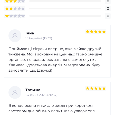
0
0
0
Інна
15 березня (13:32)
Приймаю ці пігулки вперше, вже майже другий
тиждень. Мої висновки на цей час: гарно очищує
організм, покращилось загальне самопочуття,
зʼявилась додаткова енергія. Я задоволена, буду
замовляти ще. Дякую;))
Татьяна
24 cічня 2025 (20:37)
В конце осени и начале зимы при коротком
световом дне обычно испытываю упадок сил,