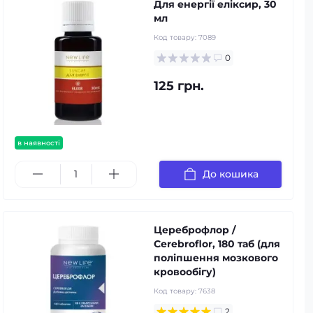
Для енергії еліксир, 30
мл
Код товару:
7089
0
125 грн.
в наявності
До кошика
Цереброфлор /
Cerebroflor, 180 таб (для
поліпшення мозкового
кровообігу)
Код товару:
7638
2