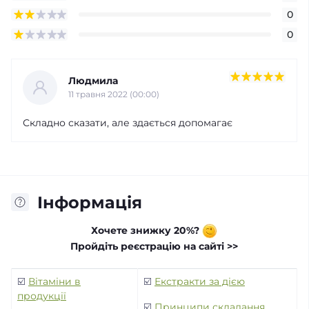
0
0
Людмила
11 травня 2022 (00:00)
Складно сказати, але здається допомагає
Інформація
Хочете знижку 20%?
Пройдіть реєстрацію на сайті >>
☑️
Вітаміни в
☑️
Екстракти за дією
продукції
☑️
Принципи складання