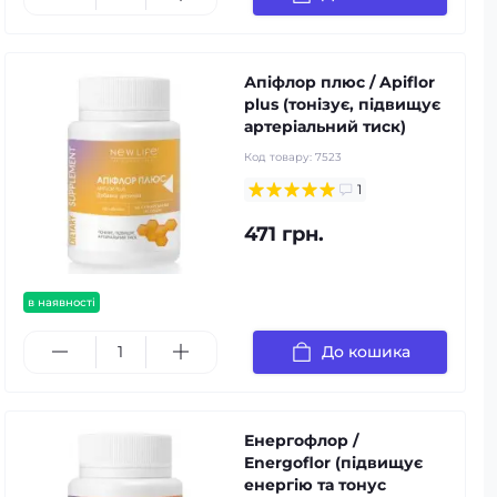
Апіфлор плюс / Apiflor
plus (тонізує, підвищує
артеріальний тиск)
Код товару:
7523
1
471 грн.
в наявності
До кошика
Енергофлор /
Energoflor (підвищує
енергію та тонус