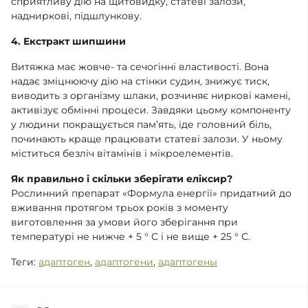
сприятливу дію на щитовидку, статеві залози,
надниркові, підшлункову.
4. Екстракт шипшини
Витяжка має жовче- та сечогінні властивості. Вона
надає зміцнюючу дію на стінки судин, знижує тиск,
виводить з організму шлаки, розчиняє ниркові камені,
активізує обмінні процеси. Завдяки цьому компоненту
у людини покращується пам’ять, іде головний біль,
починають краще працювати статеві залози. У ньому
міститься безліч вітамінів і мікроелементів.
Як правильно і скільки зберігати еліксир?
Рослинний препарат «Формула енергії» придатний до
вживання протягом трьох років з моменту
виготовлення за умови його зберігання при
температурі не нижче + 5 ° С і не вище + 25 ° С.
Теги:
адаптоген
,
адаптогени
,
адаптогены