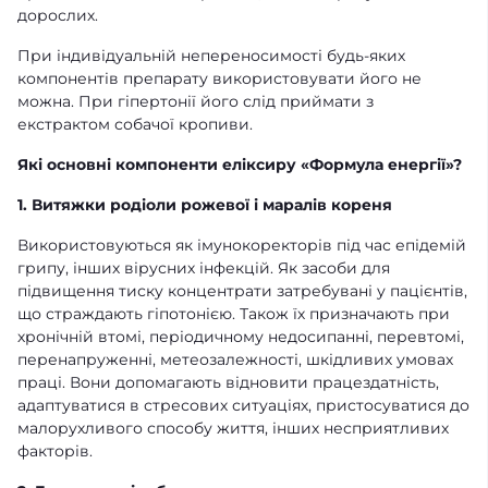
дорослих.
При індивідуальній непереносимості будь-яких
компонентів препарату використовувати його не
можна. При гіпертонії його слід приймати з
екстрактом собачої кропиви
.
Які основні компоненти еліксиру «Формула енергії»?
1. Витяжки родіоли рожевої і маралів кореня
Використовуються як імунокоректорів під час епідемій
грипу, інших вірусних інфекцій. Як засоби для
підвищення тиску концентрати затребувані у пацієнтів,
що страждають гіпотонією. Також їх призначають при
хронічній втомі, періодичному недосипанні, перевтомі,
перенапруженні, метеозалежності, шкідливих умовах
праці. Вони допомагають відновити працездатність,
адаптуватися в стресових ситуаціях, пристосуватися до
малорухливого способу життя, інших несприятливих
факторів.