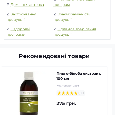
☑️
Домашня аптечка
програм
☑️
Застосування
☑️
Взаємозамінність
продукції
продукції
☑️
Оздоровчі
☑️
Правила зберігання
програми
продукції
Рекомендовані товари
Гінкго-білоба екстракт,
100 мл
Код товару:
7598
1
275 грн.