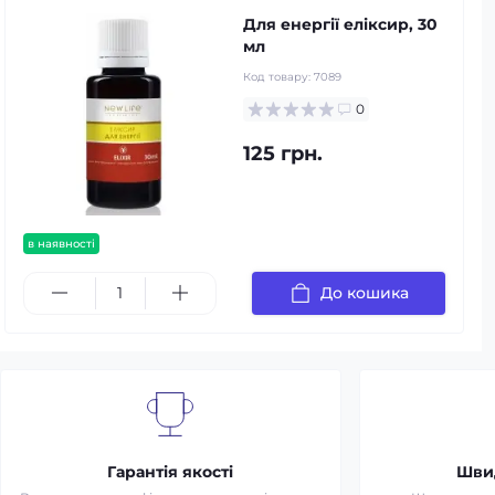
Для енергії еліксир, 30
мл
Код товару:
7089
0
125 грн.
в наявності
До кошика
Гарантія якості
Шви