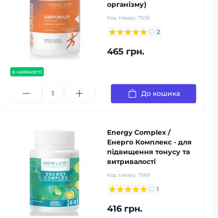
організму)
Код товару:
7536
2
465 грн.
в наявності
До кошика
Energy Complex /
Енерго Комплекс - для
підвищення тонусу та
витривалості
Код товару:
7569
1
416 грн.