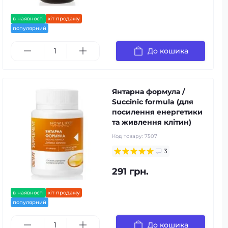
в наявності
хіт продажу
популярний
До кошика
Янтарна формула /
Succinic formula (для
посилення енергетики
та живлення клітин)
Код товару:
7507
3
291 грн.
в наявності
хіт продажу
популярний
До кошика