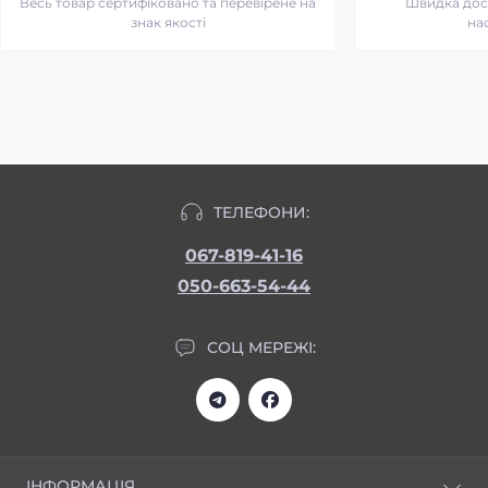
Весь товар сертифіковано та перевірене на
Швидка дост
знак якості
на
ТЕЛЕФОНИ:
067-819-41-16
050-663-54-44
СОЦ МЕРЕЖІ:
ІНФОРМАЦІЯ