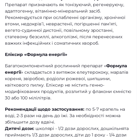
Препарат призначають як тонізуючий, регенеруючу,
адаптогенну, вітамінно-мінеральний засіб.
Рекомендується при ослабленні організму, хронічної
втоми, недокрів’ї, неврастенії, погіршенні пам’яті,
вегето-судинної дистонії, повільному зростанні,
статевому безсиллі, алкоголізмі, після перенесених
важких інфекційних і соматичних хвороб.
Еліксир «Формула енергії»
Багатокомпонентний рослинний препарат «
Формула
енергії
» складається з витяжок елеутерококу, маралів
кореня, звіробою, родіоли рожевої, шипшини,
квіткового пилку. Еліксир не містить генно-
модифікованих продуктів, розлитий у флакони ємністю
30 або 100 мілілітрів.
Рекомендації щодо застосування:
по 5-7 крапель на
воді, 2-3 рази на день до їжі. За необхідності можна
збільшити дозу вдвічі.
Дитячі дози:
школярі - 1/2 дози дорослих, дошкільнята
приймають 1/3 дози дорослих, діти до 1 року - 1/4 дози