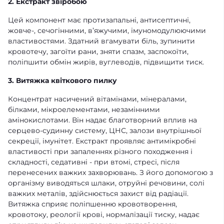
2. Екстракт звіробою
Цей компонент має протизапальні, антисептичні,
жовче-, сечогінними, в’яжучими, імуномодулюючими
властивостями. Здатний вгамувати біль, зупинити
кровотечу, загоїти рани, зняти спазм, заспокоїти,
поліпшити обмін жирів, вуглеводів, підвищити тиск.
3. Витяжка квіткового пилку
Концентрат насичений вітамінами, мінералами,
білками, мікроелементами, незамінними
амінокислотами. Він надає благотворний вплив на
серцево-судинну систему, ЦНС, залози внутрішньої
секреції, імунітет. Екстракт проявляє антимікробні
властивості при запаленнях різного походження і
складності, седативні - при втомі, стресі, після
перенесених важких захворювань. З його допомогою з
організму виводяться шлаки, отруйні речовини, солі
важких металів, здійснюється захист від радіації.
Витяжка сприяє поліпшенню кровотворення,
кровотоку, реології крові, нормалізації тиску, надає