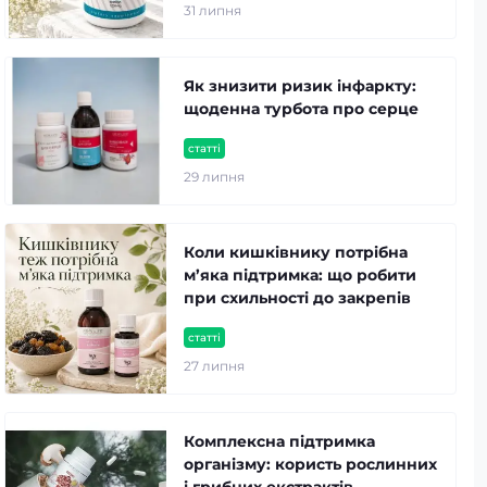
31 липня
Як знизити ризик інфаркту:
щоденна турбота про серце
статті
29 липня
Коли кишківнику потрібна
м’яка підтримка: що робити
при схильності до закрепів
статті
27 липня
Комплексна підтримка
організму: користь рослинних
і грибних екстрактів