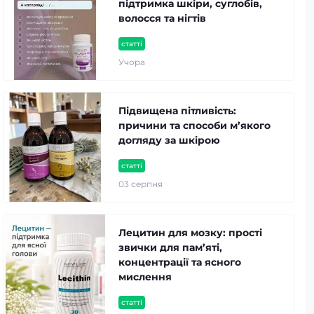
підтримка шкіри, суглобів,
волосся та нігтів
статті
Учора
Підвищена пітливість:
причини та способи м’якого
догляду за шкірою
статті
03 серпня
Лецитин для мозку: прості
звички для пам’яті,
концентрації та ясного
мислення
статті