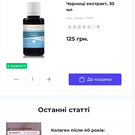
Чорниці екстракт, 30
мл
Код товару:
7064
0
125 грн.
в наявності
До кошика
Останні статті
Колаген після 40 років: