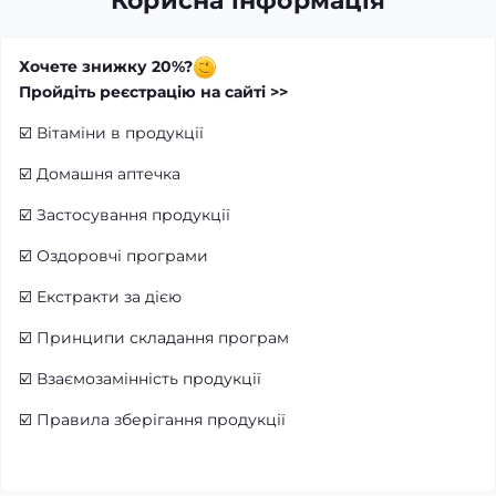
Корисна інформація
Хочете знижку 20%?
Пройдіть реєстрацію на сайті >>
☑️
Вітаміни в продукції
☑️
Домашня аптечка
☑️
Застосування продукції
☑️
Оздоровчі програми
☑️
Екстракти за дією
☑️
Принципи складання програм
☑️
Взаємозамінність продукції
☑️
Правила зберігання продукції