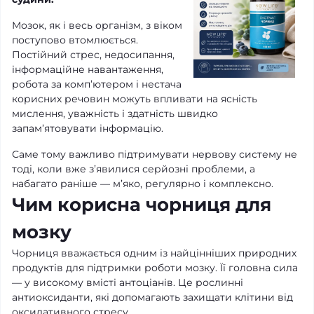
Мозок, як і весь організм, з віком
поступово втомлюється.
Постійний стрес, недосипання,
інформаційне навантаження,
робота за комп’ютером і нестача
корисних речовин можуть впливати на ясність
мислення, уважність і здатність швидко
запам’ятовувати інформацію.
Саме тому важливо підтримувати нервову систему не
тоді, коли вже з’явилися серйозні проблеми, а
набагато раніше — м’яко, регулярно і комплексно.
Чим корисна чорниця для
мозку
Чорниця вважається одним із найцінніших природних
продуктів для підтримки роботи мозку. Її головна сила
— у високому вмісті антоціанів. Це рослинні
антиоксиданти, які допомагають захищати клітини від
оксидативного стресу.