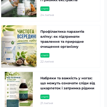
статті
24 липня
Профілактика паразитів
влітку: як підтримати
травлення та природне
очищення організму
статті
22 липня
Набряки та важкість у ногах:
що можуть означати сліди від
шкарпеток і затримка рідини
статті
21 липня