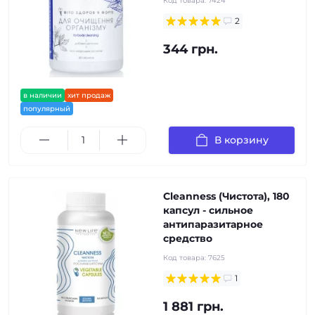
Код товара:
7424
2
344 грн.
в наличии
хит продаж
популярный
В корзину
Cleanness (Чистота), 180
капсул - сильное
антипаразитарное
средство
Код товара:
7625
1
1 881 грн.