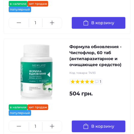
в наличии
хит продаж
популярный
В корзину
Формула обновления -
Чистофлор, 60 таб
(антипаразитарное и
очищающее средство)
Код товара:
7493
1
504 грн.
в наличии
хит продаж
популярный
В корзину