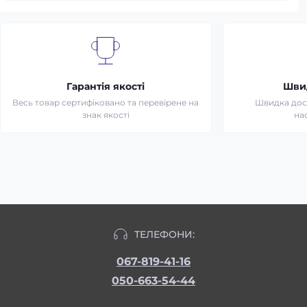
Гарантія якості
Шви
Весь товар сертифіковано та перевірене на
Швидка дост
знак якості
на
ТЕЛЕФОНИ:
067-819-41-16
050-663-54-44