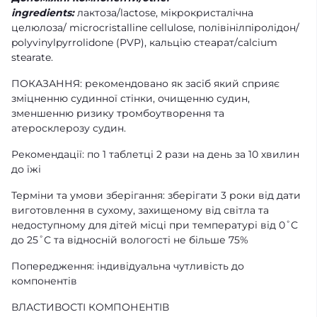
ingredients:
лактоза/lactose, мікрокристалічна
целюлоза/ microcristalline cellulose, полівінілпіролідон/
polyvinylpyrrolidone (PVP), кальцію стеарат/calcium
stearate.
ПОКАЗАННЯ: рекомендовано як засіб який сприяє
зміцненню судинної стінки, очищенню судин,
зменшенню ризику тромбоутворення та
атеросклерозу судин.
Рекомендації: по 1 таблетці 2 рази на день за 10 хвилин
до їжі
Терміни та умови зберігання: зберігати 3 роки від дати
виготовлення в сухому, захищеному від світла та
недоступному для дітей місці при температурі від 0˚С
до 25˚С та відносній вологості не більше 75%
Попередження: індивідуальна чутливість до
компонентів
ВЛАСТИВОСТІ КОМПОНЕНТІВ