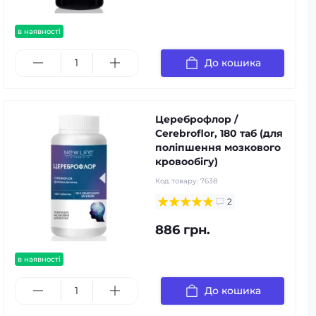
в наявності
До кошика
Цереброфлор /
Cerebroflor, 180 таб (для
поліпшення мозкового
кровообігу)
Код товару:
7638
2
886 грн.
в наявності
До кошика