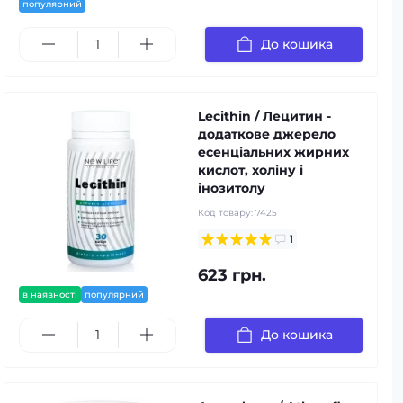
популярний
До кошика
Lecithin / Лецитин -
додаткове джерело
есенціальних жирних
кислот, холіну і
інозитолу
Код товару:
7425
1
623 грн.
в наявності
популярний
До кошика