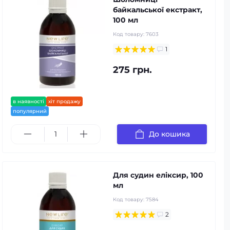
байкальської екстракт,
100 мл
Код товару:
7603
1
275 грн.
в наявності
хіт продажу
популярний
До кошика
Для судин еліксир, 100
мл
Код товару:
7584
2