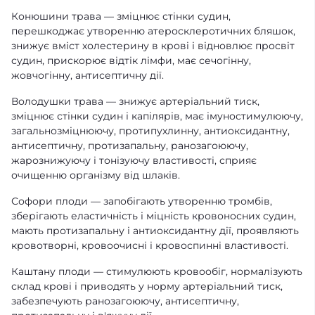
Конюшини трава — зміцнює стінки судин,
перешкоджає утворенню атеросклеротичних бляшок,
знижує вміст холестерину в крові і відновлює просвіт
судин, прискорює відтік лімфи, має сечогінну,
жовчогінну, антисептичну дії.
Володушки трава — знижує артеріальний тиск,
зміцнює стінки судин і капілярів, має імуностимулюючу,
загальнозміцнюючу, протипухлинну, антиоксидантну,
антисептичну, протизапальну, ранозагоюючу,
жарознижуючу і тонізуючу властивості, сприяє
очищенню організму від шлаків.
Софори плоди — запобігають утворенню тромбів,
зберігають еластичність і міцність кровоносних судин,
мають протизапальну і антиоксидантну дії, проявляють
кровотворні, кровоочисні і кровоспинні властивості.
Каштану плоди — стимулюють кровообіг, нормалізують
склад крові і приводять у норму артеріальний тиск,
забезпечують ранозагоюючу, антисептичну,