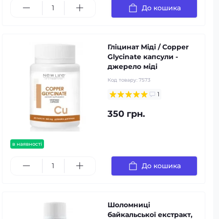
До кошика
Гліцинат Міді / Copper
Glycinate капсули -
джерело міді
Код товару:
7573
1
350 грн.
в наявності
До кошика
Шоломниці
байкальської екстракт,