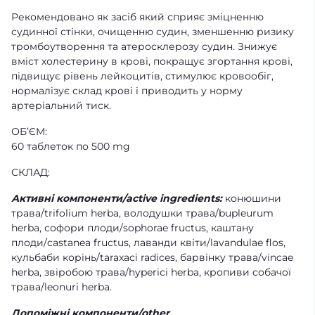
Рекомендовано як засіб який сприяє зміцненню
судинної стінки, очищенню судин, зменшенню ризику
тромбоутворення та атеросклерозу судин. Знижує
вміст холестерину в крові, покращує згортання крові,
підвищує рівень лейкоцитів, стимулює кровообіг,
нормалізує склад крові і приводить у норму
артеріальний тиск.
ОБ’ЄМ:
60 таблеток по 500 mg
СКЛАД:
Активні компоненти/active ingredients:
конюшини
трава/trifolium herba, володушки трава/bupleurum
herba, софори плоди/sophorae fructus, каштану
плоди/castanea fructus, лаванди квіти/lavandulae flos,
кульбаби корінь/taraxaci radices, барвінку трава/vіncae
herba, звіробою трава/hyperici herba, кропиви собачої
трава/leonuri herba.
Допоміжні компоненти/other