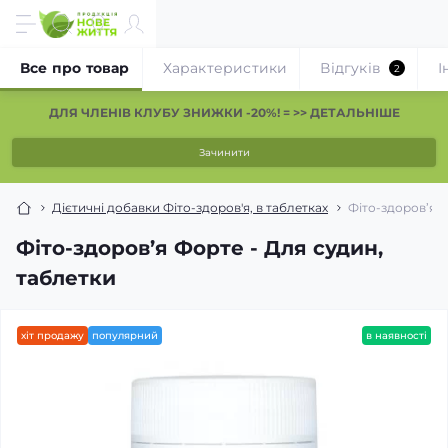
Все про товар
Характеристики
Відгуків
І
2
ДЛЯ ЧЛЕНІВ КЛУБУ ЗНИЖКИ -20%! = >> ДЕТАЛЬНІШЕ
Зачинити
Дієтичні добавки Фіто-здоров'я, в таблетках
Фіто-здоров’я Ф
Фіто-здоров’я Форте - Для судин,
таблетки
хіт продажу
популярний
в наявності