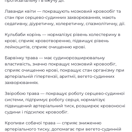
протизапальну і в'яжучу дії.
Лаванди квіти — покращують мозковий кровообіг та
стан при серцево-судинних захворюваннях, мають
седативну, діуретичну, холеретичну, спазмолітичну, дії.
Кульбаби корінь — нормалізує рівень холестерину в
крові, сприяє кровотворенню, підвищує рівень
лейкоцитів, сприяє очищенню крові.
Барвінку трава — має судинорозширювальну
властивість, значно покращує мозковий кровообіг,
сприяє очищенню крові, покращує стан організму при
артеріальній гіпертензії, аритмії, вегето-судинних
захворюваннях.
Звіробою трава — покращує роботу серцево-судинної
системи, підтримує роботу серця, нормалізує
підвищений артеріальний тиск, розширює кровоносні
судини і підсилює кровообіг.
Кропиви собачої трава — сприяє зниженню
артеріального тиску, допомагає при вегето-судинній