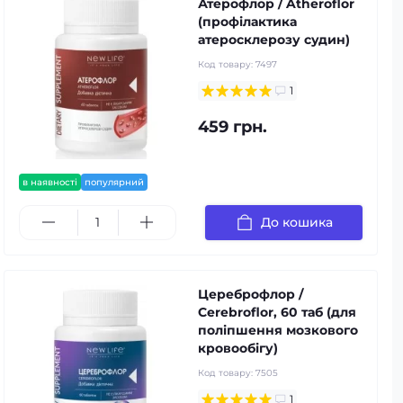
Атерофлор / Atheroflor
(профілактика
атеросклерозу судин)
Код товару:
7497
1
459 грн.
в наявності
популярний
До кошика
Цереброфлор /
Cerebroflor, 60 таб (для
поліпшення мозкового
кровообігу)
Код товару:
7505
1