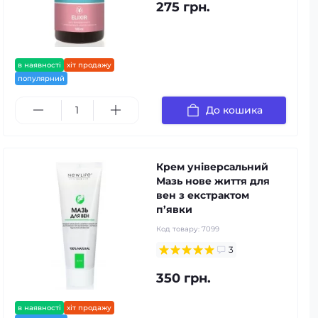
275 грн.
в наявності
хіт продажу
популярний
До кошика
Крем універсальний
Мазь нове життя для
вен з екстрактом
п’явки
Код товару:
7099
3
350 грн.
в наявності
хіт продажу