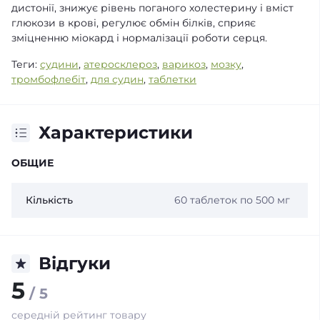
дистонії, знижує рівень поганого холестерину і вміст
глюкози в крові, регулює обмін білків, сприяє
зміцненню міокард і нормалізації роботи серця.
Теги:
судини
,
атеросклероз
,
варикоз
,
мозку
,
тромбофлебіт
,
для судин
,
таблетки
Характеристики
ОБЩИЕ
Кількість
60 таблеток по 500 мг
Відгуки
5
/ 5
середній рейтинг товару