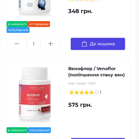
348 грн.
в наявності
хіт продажу
популярний
До кошика
Венофлор / Venoflor
(поліпшення стану вен)
Код товару:
7525
1
575 грн.
в наявності
популярний