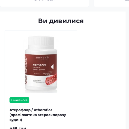
Ви дивилися
в наявності
Атерофлор / Atheroflor
(профілактика атеросклерозу
судин)
459 грн.