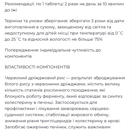
Рекомендації: по 1 таблетці 2 рази на день за 10 хвилин
до їжі
Терміни та умови зберігання: зберігати 3 роки від дати
виготовлення в сухому, захищеному від світла та
недоступному для дітей місці при температурі від 0˚С
до 25˚С та відносній вологості не більше 75%
Попередження: індивідуальна чутливість до
компонентів
ВЛАСТИВОСТІ КОМПОНЕНТІВ
Червоний дріжджовий рис
— результат зброджування
білого рису з червоними дріжджами, містить велику
кількість статинів рослинного походження, які
блокують роботу ферменту, який відповідає за синтез
холестерину в печінці. Застосовується для
профілактики і лікування захворювань серцево-
судинної системи, стабілізації жирового обміну,
зниження рівня тригліцеридів і холестерину в крові.
Запобігає ожирінню печінки, служить важливим