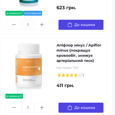
623 грн.
в наявності
популярний
До кошика
Апіфлор мінус / Apiflor
minus (покращує
кровообіг, знижує
артеріальний тиск)
Код товару:
7521
1
411 грн.
в наявності
До кошика