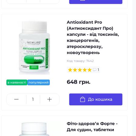
Antioxidant Pro
(Антиоксидант Про)
капсули - від токсинів,
канцерогенів,
атеросклерозу,
новоутворень
Код товару:
7442
1
648 грн.
в наявності
популярний
До кошика
Фіто-здоров’я Форте -
Для судин, таблетки