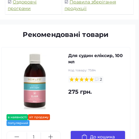
☑️
Оздоровчі
☑️
Правила зберігання
програми
продукції
Рекомендовані товари
Для судин еліксир, 100
мл
Код товару:
7584
2
275 грн.
в наявності
хіт продажу
популярний
До кошика