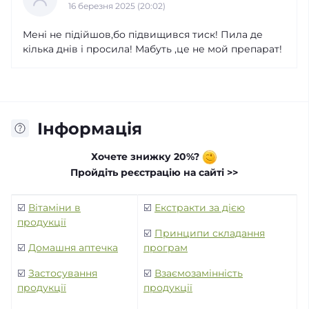
16 березня 2025 (20:02)
Мені не підійшов,бо підвищився тиск! Пила де
кілька днів і просила! Мабуть ,це не мой препарат!
Інформація
Хочете знижку 20%?
Пройдіть реєстрацію на сайті >>
☑️
Вітаміни в
☑️
Екстракти за дією
продукції
☑️
Принципи складання
☑️
Домашня аптечка
програм
☑️
Застосування
☑️
Взаємозамінність
продукції
продукції