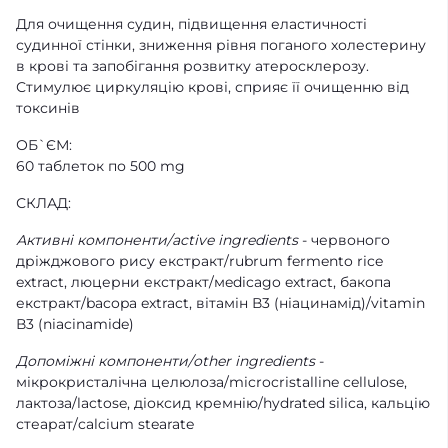
Для очищення судин, підвищення еластичності
судинної стінки, зниження рівня поганого холестерину
в крові та запобігання розвитку атеросклерозу.
Стимулює циркуляцію крові, сприяє її очищенню від
токсинів
ОБ`ЄМ:
60 таблеток по 500 mg
СКЛАД:
Активні компоненти/active ingredients
- червоного
дріжджового рису екстракт/rubrum fermento rice
extract, люцерни екстракт/мedicago extract, бакопа
екстракт/bacopa extract, вітамін В3 (ніацинамід)/vitamin
В3 (niacinamide)
Допоміжні компоненти/other ingredients
-
мікрокристалічна целюлоза/microcristalline cellulose,
лактоза/lactose, діоксид кремнію/hydrated silica, кальцію
стеарат/calcium stearate