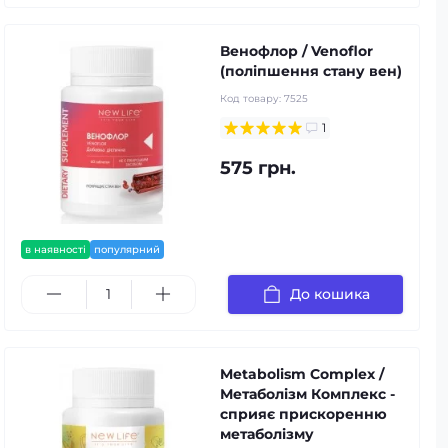
Венофлор / Venoflor
(поліпшення стану вен)
Код товару:
7525
1
575 грн.
в наявності
популярний
До кошика
Metabolism Complex /
Метаболізм Комплекс -
сприяє прискоренню
метаболізму