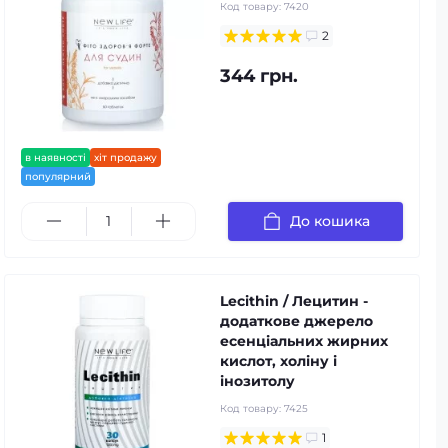
Код товару:
7420
2
344 грн.
в наявності
хіт продажу
популярний
До кошика
Lecithin / Лецитин -
додаткове джерело
есенціальних жирних
кислот, холіну і
інозитолу
Код товару:
7425
1