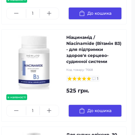
До кошика
Ніацинамід /
Niacinamide (Вітамін В3)
- для підтримки
здоров'я серцево-
судинної системи
Код товару:
7668
1
525 грн.
в наявності
До кошика
Для судин еліксир, 30