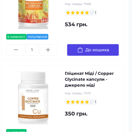
Код товару:
7568
1
534 грн.
в наявності
популярний
До кошика
Гліцинат Міді / Copper
Glycinate капсули -
джерело міді
Код товару:
7573
1
350 грн.
в наявності