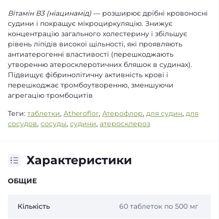
Вітамін В3 (ніацинамід)
— розширює дрібні кровоносні
судини і покращує мікроциркуляцію. Знижує
концентрацію загального холестерину і збільшує
рівень ліпідів високої щільності, які проявляють
антиатерогенні властивості (перешкоджають
утворенню атеросклеротичних бляшок в судинах).
Підвищує фібринолітичну активність крові і
перешкоджає тромбоутворенню, зменшуючи
агрегацію тромбоцитів
Теги:
таблетки
,
Atheroflor
,
Атерофлор
,
для судин
,
для
сосудов
,
сосуды
,
судини
,
атеросклероз
Характеристики
ОБЩИЕ
Кількість
60 таблеток по 500 мг