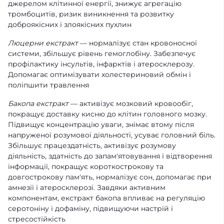
джерелом клітинної енергії, знижує агрегацію
тромбоцитів, ризик виникнення та розвитку
доброякісних і злоякісних пухлин
Люцерни екстракт
— нормалізує стан кровоносної
системи, збільшує рівень гемоглобіну. Забезпечує
профілактику інсультів, інфарктів і атеросклерозу.
Допомагає оптимізувати холестериновий обмін і
поліпшити травлення
Бакопа екстракт
— активізує мозковий кровообіг,
покращує доставку кисню до клітин головного мозку.
Підвищує концентрацію уваги, знімає втому після
напруженої розумової діяльності, усуває головний біль.
Збільшує працездатність, активізує розумову
діяльність, здатність до запам'ятовування і відтворення
інформації, покращує короткострокову та
довгострокову пам'ять, нормалізує сон, допомагає при
амнезії і атеросклерозі. Завдяки активним
компонентам, екстракт бакопа впливає на регуляцію
серотоніну і дофаміну, підвищуючи настрій і
стресостійкість