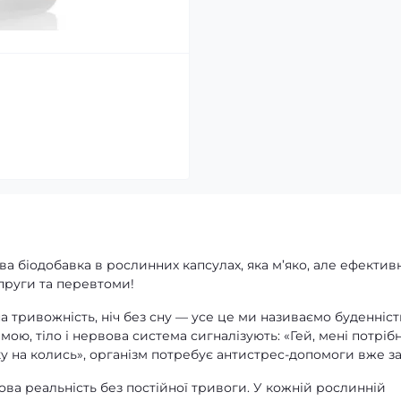
а біодобавка в рослинних капсулах, яка м’яко, але ефектив
пруги та перевтоми!
а тривожність, ніч без сну — усе це ми називаємо буденніст
ою, тіло і нервова система сигналізують: «Гей, мені потріб
ку на колись», організм потребує антистрес-допомоги вже за
ва реальність без постійної тривоги. У кожній рослинній