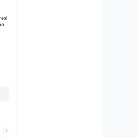
тезі
ий
1