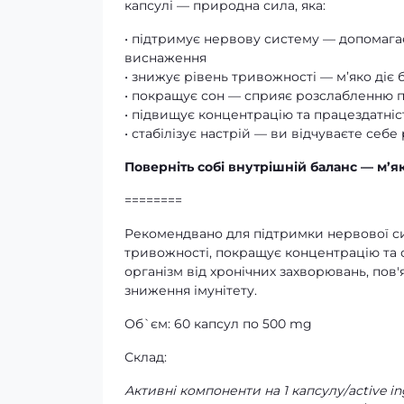
капсулі — природна сила, яка:
• підтримує нервову систему — допомага
виснаження
• знижує рівень тривожності — м’яко діє 
• покращує сон — сприяє розслабленню 
• підвищує концентрацію та працездатніс
• стабілізує настрій — ви відчуваєте себ
Поверніть собі внутрішній баланс — м’як
========
Рекомендвано для підтримки нервової с
тривожності, покращує концентрацію та со
організм від хронічних захворювань, пов
зниження імунітету.
Об`єм: 60 капсул по 500 mg
Склад:
Активні компоненти на 1 капсулу/active ing