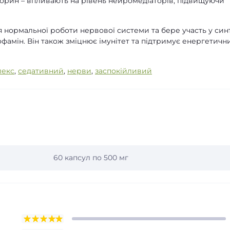
форин – впливають на рівень нейромедіаторів, підвищуючи
 нормальної роботи нервової системи та бере участь у син
офамін. Він також зміцнює імунітет та підтримує енергетичн
лекс
,
седативний
,
нерви
,
заспокійливий
60 капсул по 500 мг