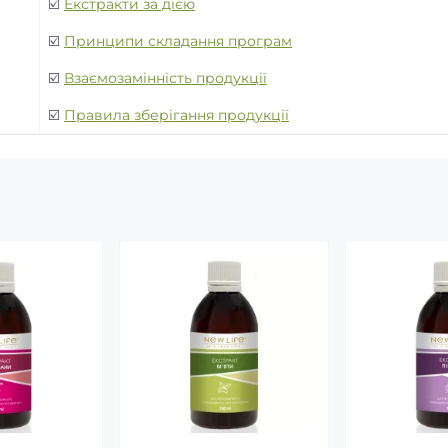
☑️
Екстракти за дією
☑️
Принципи складання програм
☑️
Взаємозамінність продукції
☑️
Правила зберігання продукції