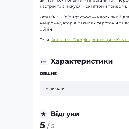
активні компоненти – гіперіцин та гіпер
настрій та знижуючи симптоми тривоги.
Вітамін B6 (піридоксин)
— необхідний для
нейромедіаторів, таких як серотонін та д
обмін.
Теги:
Antistress Complex
,
Антистрес Комп
Характеристики
ОБЩИЕ
Кількість
Відгуки
5
/ 5