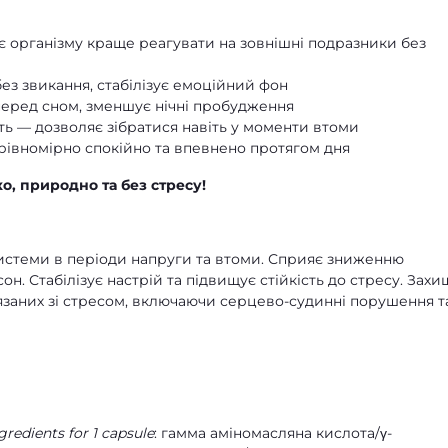
є організму краще реагувати на зовнішні подразники без
без звикання, стабілізує емоційний фон
перед сном, зменшує нічні пробудження
ть — дозволяє зібратися навіть у моменти втоми
е рівномірно спокійно та впевнено протягом дня
о, природно та без стресу!
истеми в періоди напруги та втоми. Сприяє зниженню
н. Стабілізує настрій та підвищує стійкість до стресу. Захи
'язаних зі стресом, включаючи серцево-судинні порушення т
redients for 1 capsule
: гамма аміномасляна кислота/γ-