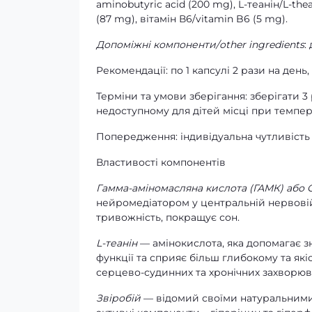
aminobutyric acid (200 mg), L-теанін/L-th
(87 mg), вітамін В6/vitamin B6 (5 mg).
Допоміжні компоненти/other ingredients
:
Рекомендації: по 1 капсулі 2 рази на ден
Терміни та умови зберігання: зберігати 3
недоступному для дітей місці при темпера
Попередження: індивідуальна чутливість 
Властивості компонентів
Гамма-аміномасляна кислота (ГАМК) або
нейромедіатором у центральній нервовій
тривожність, покращує сон.
L-теанін
— амінокислота, яка допомагає зн
функції та сприяє більш глибокому та як
серцево-судинних та хронічних захворюва
Звіробій
— відомий своїми натуральними