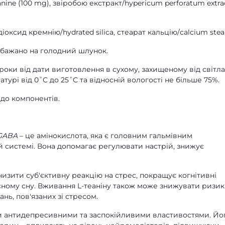
eanine (100 mg), звіробою екстракт/hypericum perforatum extra
 діоксид кремнію/hydrated silica, стеарат кальцію/calcium stea
ь, бажано на голодний шлунок.
 роки від дати виготовлення в сухому, захищеному від світла
турі від 0˚С до 25˚С та відносній вологості не більше 75%.
до компонентів.
 GABA
– це амінокислота, яка є головним гальмівним
 системі. Вона допомагає регулювати настрій, знижує
изити суб'єктивну реакцію на стрес, покращує когнітивні
існому сну. Вживання L-теаніну також може знижувати ризик
нь, пов'язаних зі стресом.
 антидепресивними та заспокійливими властивостями. Йо