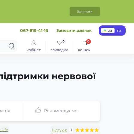
Зачинити
067-819-41-16
Замовити дзвінок
ua
ru
0
0
кабінет
закладки
кошик
 підтримки нервової
ація
Рекомендуємо
Life
Відгуки:
1