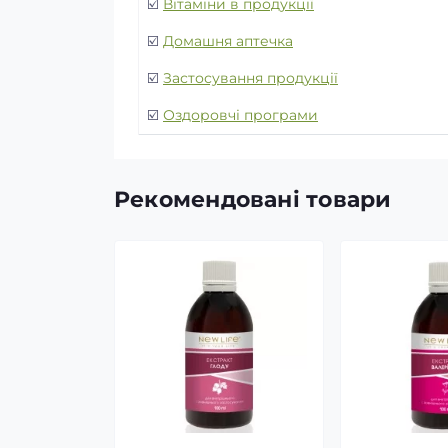
☑️
Вітаміни в продукції
☑️
Домашня аптечка
☑️
Застосування продукції
☑️
Оздоровчі програми
Рекомендовані товари