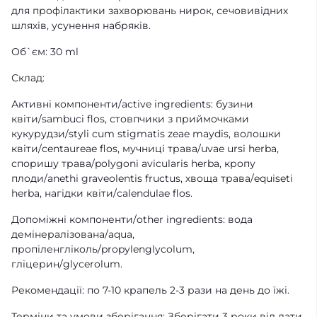
для профілактики захворювань нирок, сечовивідних
шляхів, усунення набряків.
Об`єм: 30 ml
Склад:
Активні компоненти/active ingredients: бузини
квіти/sambuci flos, стовпчики з приймочками
кукурудзи/styli cum stigmatis zeae maydis, волошки
квіти/centaureae flos, мучниці трава/uvae ursi herba,
споришу трава/polygoni avicularis herba, кропу
плоди/anethі graveolentіs fructus, хвоща трава/equiseti
herba, нагідки квіти/calendulae flos.
Допоміжні компоненти/other ingredients: вода
демінералізована/aqua,
пропіленгліколь/propylenglycolum,
гліцерин/glycerolum.
Рекомендації: по 7-10 крапель 2-3 рази на день до їжі.
Терміни та умови зберігання: Зберігати 3 роки від дати