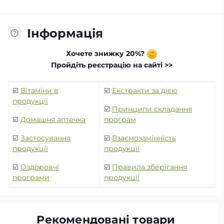
Інформація
Хочете знижку 20%?
Пройдіть реєстрацію на сайті >>
☑️
Вітаміни в
☑️
Екстракти за дією
продукції
☑️
Принципи складання
☑️
Домашня аптечка
програм
☑️
Застосування
☑️
Взаємозамінність
продукції
продукції
☑️
Оздоровчі
☑️
Правила зберігання
програми
продукції
Рекомендовані товари