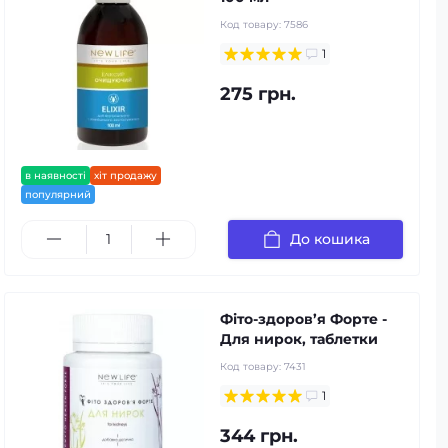
Код товару:
7586
1
275 грн.
в наявності
хіт продажу
популярний
До кошика
Фіто-здоров’я Форте -
Для нирок, таблетки
Код товару:
7431
1
344 грн.