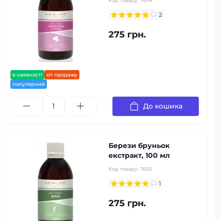
Код товару:
7654
2
275 грн.
в наявності
хіт продажу
популярний
До кошика
Берези бруньок
екстракт, 100 мл
Код товару:
7655
1
275 грн.