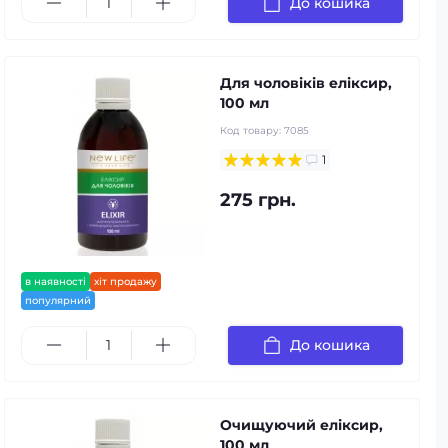
До кошика
Для чоловіків еліксир,
100 мл
Код товару:
7085
1
275 грн.
в наявності
хіт продажу
популярний
До кошика
Очищуючий еліксир,
100 мл