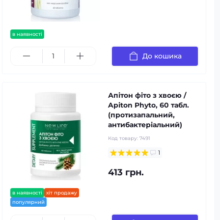
в наявності
До кошика
Апітон фіто з хвоєю /
Apiton Phyto, 60 табл.
(протизапальний,
антибактеріальний)
Код товару:
7491
1
413 грн.
в наявності
хіт продажу
популярний