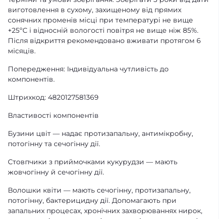
виготовлення в сухому, захищеному від прямих
сонячних променів місці при температурі не вище
+25ºС і відносній вологості повітря не вище ніж 85%.
Після відкриття рекомендовано вживати протягом 6
місяців.
Попередження: Індивідуальна чутливість до
компонентів.
Штрихкод: 4820127581369
Властивості компонентів
Бузини цвіт — надає протизапальну, антимікробну,
потогінну та сечогінну дії.
Стовпчики з приймочками кукурудзи — мають
жовчогінну й сечогінну дії.
Волошки квіти — мають сечогінну, протизапальну,
потогінну, бактерицидну дії. Допомагають при
запальних процесах, хронічних захворюваннях нирок,