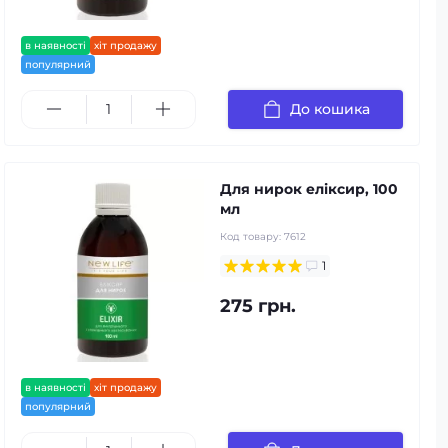
в наявності
хіт продажу
популярний
До кошика
Для нирок еліксир, 100
мл
Код товару:
7612
1
275 грн.
в наявності
хіт продажу
популярний