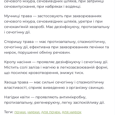
сечового міхура, сечовивідних шляхів, при затримці
сечовипускання, при набряках і водянці.
Мучниці трава — застосовують при захворюваннях
сечового міхура, сечовивідних шляхів, уретри і при
сечокам'яній хворобі. Має дезінфікуючу, протизапальну
і сечогінну дії.
Споришу трава — має протизапальну, спазмолітичну,
сечогінну дії, ефективна при захворюваннях печінки та
нирок, порушенні обміну речовин.
Кропу насіння — проявляє дезінфікуючу і сечогінну дії.
Містить солі заліза і магнію в легкозасвоюваній формі,
що посилює кровотворення, знижує тиск.
Хвоща трава — має сильні сечогінну і спазмолітичну
властивості, сприяє виведенню з організму свинцю.
Нагідки квіти — проявляють антимікробну,
протизапальну, регенеруючу, легку заспокійливу дії.
Теги:
почки
,
нирки
,
для почек
,
для нирок