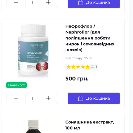
До кошика
Нефрофлор /
Nephroflor (для
поліпшення роботи
нирок і сечовивідних
шляхів)
Код товару:
7534
1
500 грн.
в наявності
До кошика
Соняшника екстракт,
100 мл