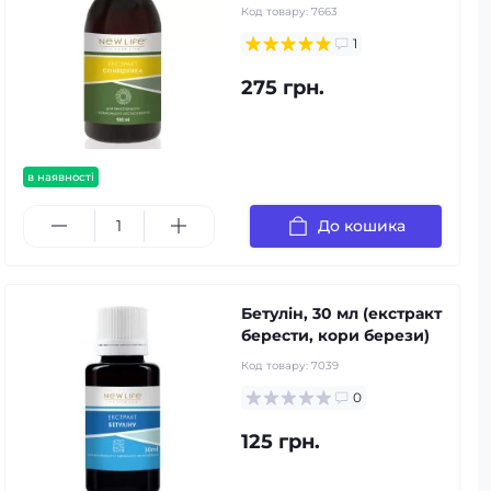
Код товару:
7663
1
275 грн.
в наявності
До кошика
Бетулін, 30 мл (екстракт
берести, кори берези)
Код товару:
7039
0
125 грн.