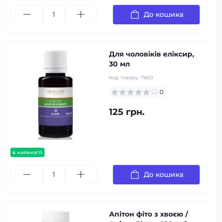
До кошика
Для чоловіків еліксир,
30 мл
Код товару:
7660
0
125 грн.
в наявності
До кошика
Апітон фіто з хвоєю /