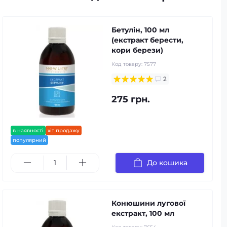
Бетулін, 100 мл
(екстракт берести,
кори берези)
Код товару:
7577
2
275 грн.
в наявності
хіт продажу
популярний
До кошика
Конюшини лугової
екстракт, 100 мл