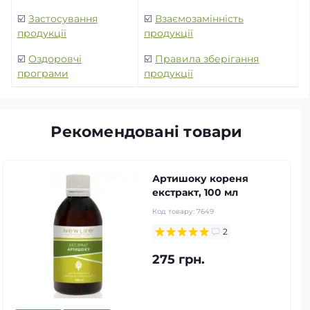
☑️
Застосування
☑️
Взаємозамінність
продукції
продукції
☑️
Оздоровчі
☑️
Правила зберігання
програми
продукції
Рекомендовані товари
Артишоку кореня
екстракт, 100 мл
Код товару:
7649
2
275 грн.