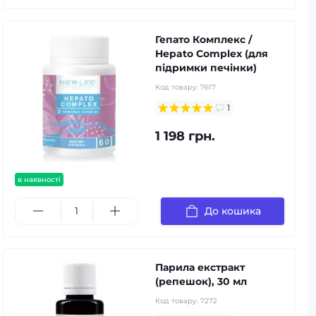
Гепато Комплекс /
Hepato Complex (для
підримки печінки)
Код товару:
7617
1
1 198 грн.
в наявності
До кошика
Парила екстракт
(репешок), 30 мл
Код товару:
7272