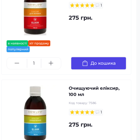
1
275 грн.
в наявності
хіт продажу
популярний
До кошика
Очищуючий еліксир,
100 мл
Код товару:
7586
1
275 грн.