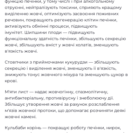
функцію печінки, у тому числі і при алкогольному
отруєнні, нейтралізують токсини, сприяють кращому
виділенню жовчі, оптимізують засвоєння поживних
речовин, покращують регенерацію клітин печінки,
активізують обмінні процеси, підвищують
імунітет. Шипшини плоди — підвищують
функціональну здатність печінки, збільшують секрецію
жовчі, збільшують вміст у жовчі холатів, зменшують
в'язкість жовчі.
Стовпчики з приймочками кукурудзи — збільшують
секрецію і виділення жовчі, зменшують її в'язкість,
знижують тонус жовчного міхура та зменшують цукор в
крові.
М'яти лист — надає жовчогінну, спазмолітичну,
антибактеріальну, противірусну і знеболюючу дії.
Збільшує утворення жовчі за рахунок розслаблення
м'язів жовчної протоки, що допомагає розчиняти деякі
жовчні камені.
Кульбаби корінь — покращує роботу печінки, нирок,