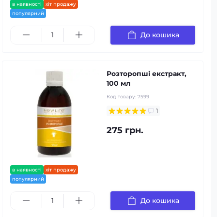
в наявності
хіт продажу
популярний
До кошика
Розторопші екстракт,
100 мл
Код товару:
7599
1
275 грн.
в наявності
хіт продажу
популярний
До кошика