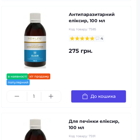
Антипаразитарний
еліксир, 100 мл
Код товару:
7585
4
275 грн.
в наявності
хіт продажу
популярний
До кошика
Для печінки еліксир,
100 мл
Код товару:
7591