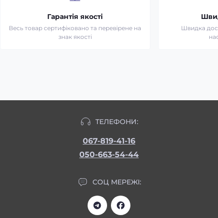
Гарантія якості
Шви
Весь товар сертифіковано та перевірене на
Швидка дост
знак якості
на
ТЕЛЕФОНИ:
067-819-41-16
050-663-54-44
СОЦ МЕРЕЖІ: