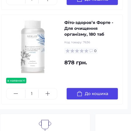
Фіто-здоров’я Форте -
Для очищення
організму, 180 таб
Код товару:
7636
0
878 грн.
в наявності
До кошика