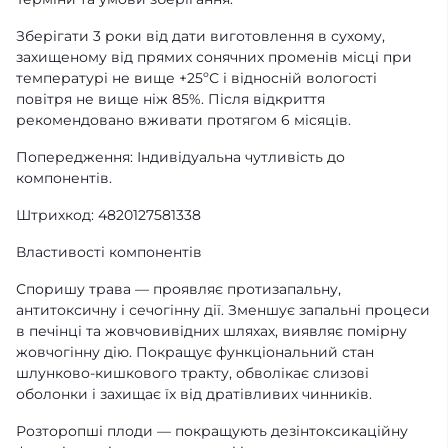
Зберігати 3 роки від дати виготовлення в сухому,
захищеному від прямих сонячних променів місці при
температурі не вище +25ºС і відносній вологості
повітря не вище ніж 85%. Після відкриття
рекомендовано вживати протягом 6 місяців.
Попередження: Індивідуальна чутливість до
компонентів.
Штрихкод: 4820127581338
Властивості компонентів
Споришу трава — проявляє протизапальну,
антитоксичну і сечогінну дії. Зменшує запальні процеси
в печінці та жовчовивідних шляхах, виявляє помірну
жовчогінну дію. Покращує функціональний стан
шлунково-кишкового тракту, обволікає слизові
оболонки і захищає їх від дратівливих чинників.
Розторопші плоди — покращують дезінтоксикаційну