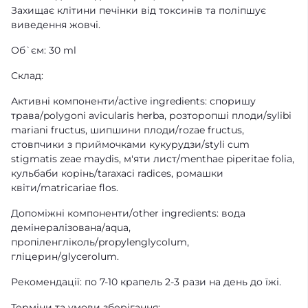
Захищає клітини печінки від токсинів та поліпшує
виведення жовчі.
Об`єм: 30 ml
Склад:
Активні компоненти/active ingredients: споришу
трава/polygoni avicularis herba, розторопші плоди/sylibi
mariani fructus, шипшини плоди/rozae fructus,
стовпчики з приймочками кукурудзи/styli cum
stigmatis zeae maydis, м'яти лист/menthae piperitae folia,
кульбаби корінь/taraxaci radices, ромашки
квіти/matricariae flos.
Допоміжні компоненти/other ingredients: вода
демінералізована/aqua,
пропіленгліколь/propylenglycolum,
гліцерин/glycerolum.
Рекомендації: по 7-10 крапель 2-3 рази на день до їжі.
Терміни та умови зберігання: