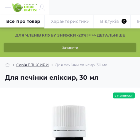
Все про товар
Характеристики
Відгуків
І
0
ДЛЯ ЧЛЕНІВ КЛУБУ ЗНИЖКИ -20%! = >> ДЕТАЛЬНІШЕ
Зачинити
Серія ЕЛІКСИРИ
Для печінки еліксир, 30 мл
Для печінки еліксир, 30 мл
в наявності