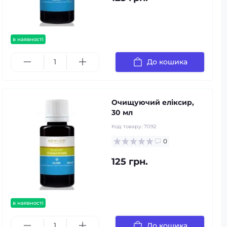
в наявності
До кошика
Очищуючий еліксир,
30 мл
Код товару:
7092
0
125 грн.
в наявності
До кошика