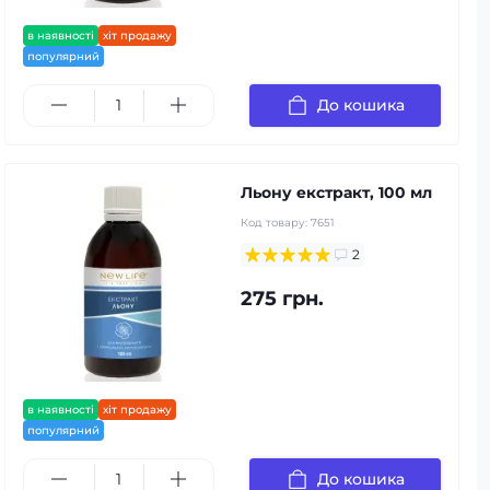
в наявності
хіт продажу
популярний
До кошика
Льону екстракт, 100 мл
Код товару:
7651
2
275 грн.
в наявності
хіт продажу
популярний
До кошика