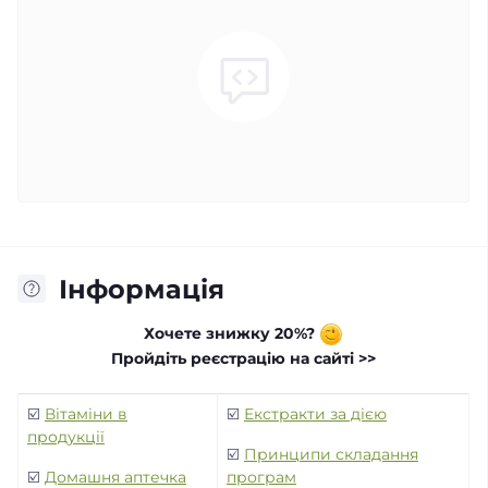
Інформація
Хочете знижку 20%?
Пройдіть реєстрацію на сайті >>
☑️
Вітаміни в
☑️
Екстракти за дією
продукції
☑️
Принципи складання
☑️
Домашня аптечка
програм