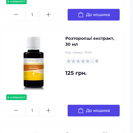
в наявності
До кошика
Розторопші екстракт,
30 мл
Код товару:
7054
0
125 грн.
в наявності
До кошика