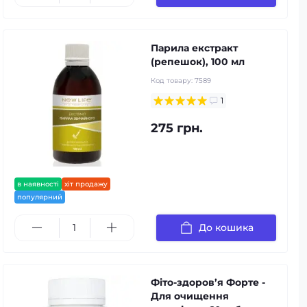
Парила екстракт
(репешок), 100 мл
Код товару:
7589
1
275 грн.
в наявності
хіт продажу
популярний
До кошика
Фіто-здоров’я Форте -
Для очищення