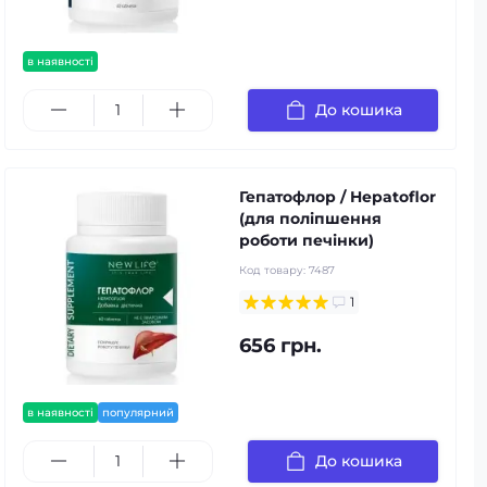
в наявності
До кошика
Гепатофлор / Hepatoflor
(для поліпшення
роботи печінки)
Код товару:
7487
1
656 грн.
в наявності
популярний
До кошика