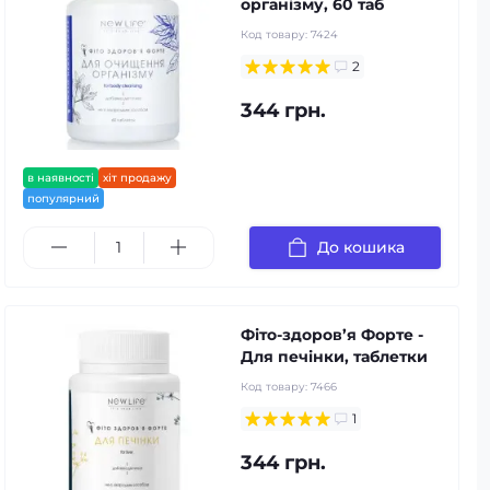
організму, 60 таб
Код товару:
7424
2
344 грн.
в наявності
хіт продажу
популярний
До кошика
Фіто-здоров’я Форте -
Для печінки, таблетки
Код товару:
7466
1
344 грн.