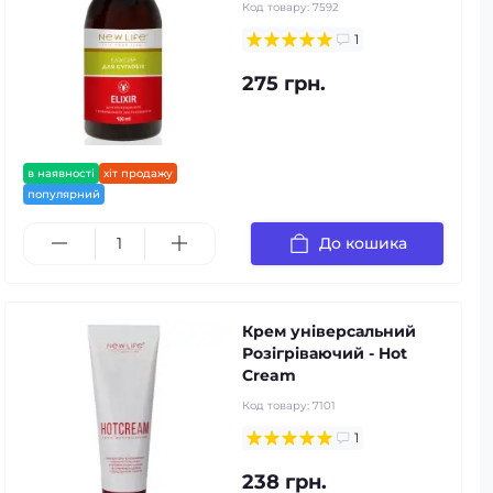
Код товару:
7592
1
275 грн.
в наявності
хіт продажу
популярний
До кошика
Крем універсальний
Розігріваючий - Hot
Cream
Код товару:
7101
1
238 грн.