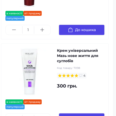
в наявності
хіт продажу
популярний
До кошика
Крем універсальний
Мазь нове життя для
суглобів
Код товару:
7098
4
300 грн.
в наявності
хіт продажу
популярний