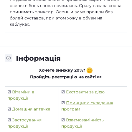
осенью- боль снова появилась. Сразу начала снова
принимать эликсир. Осень и зима прошли без
болей суставов, при этом хожу в обуви на
каблуках.
Інформація
Хочете знижку 20%?
Пройдіть реєстрацію на сайті >>
☑️
Вітаміни в
☑️
Екстракти за дією
продукції
☑️
Принципи складання
☑️
Домашня аптечка
програм
☑️
Застосування
☑️
Взаємозамінність
продукції
продукції