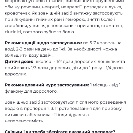
хворобах суглобів і тканин, викликаних порушеннями
обміну речовин, невриті, невралгії, розладах шлунка,
кровотечах. Як зовнішній засіб витяжку застосовують
при лікуванні гнійних ран і геморою, знятті болю і
свербіння, у вигляді полоскань - при ангіні, стоматиті,
гінгівіті, гострого зубного болю.
Рекомендації щодо застосування:
по 5-7 крапель на
воді, 2-3 рази на день до їжі. За необхідності можна
збільшити дозу вдвічі.
Дитячі дози:
школярі - 1/2 дози дорослих, дошкільнята
приймають 1/3 дози дорослих, діти до 1 року - 1/4 дози
дорослих.
Рекомендований курс застосування:
1 місяць - від 1
флакону для дорослого.
Зовнішньо засіб застосовується після його розведення
водою в пропорції 1: 3. Протипоказання для прийому
витяжки сабельника - її індивідуальна
непереносимість.
Скільки і як треба зберігати вказаний препарат?