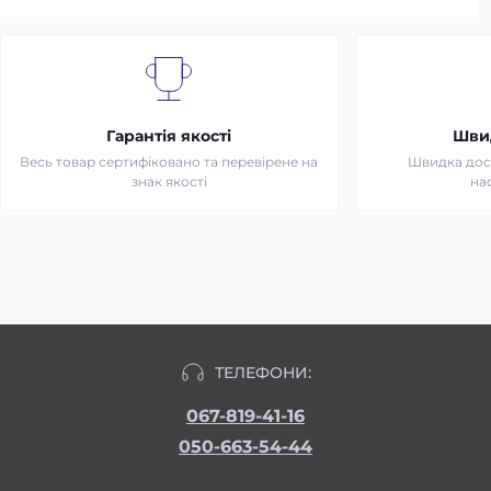
Гарантія якості
Шви
Весь товар сертифіковано та перевірене на
Швидка дост
знак якості
на
ТЕЛЕФОНИ:
067-819-41-16
050-663-54-44