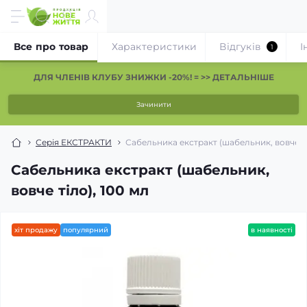
Все про товар
Характеристики
Відгуків
І
1
ДЛЯ ЧЛЕНІВ КЛУБУ ЗНИЖКИ -20%! = >> ДЕТАЛЬНІШЕ
Зачинити
Серія ЕКСТРАКТИ
Сабельника екстракт (шабельник, вовче ті
Сабельника екстракт (шабельник,
вовче тіло), 100 мл
хіт продажу
популярний
в наявності