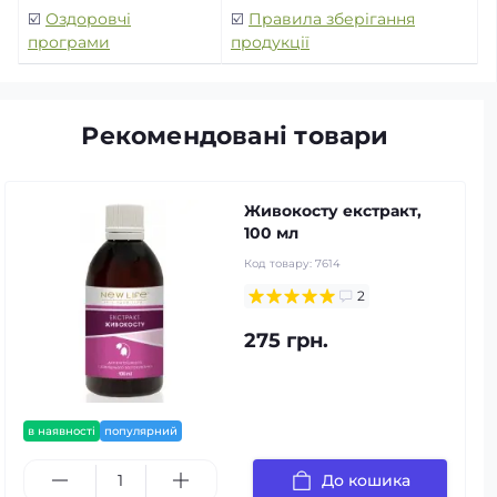
☑️
Оздоровчі
☑️
Правила зберігання
програми
продукції
Рекомендовані товари
Живокосту екстракт,
100 мл
Код товару:
7614
2
275 грн.
в наявності
популярний
До кошика