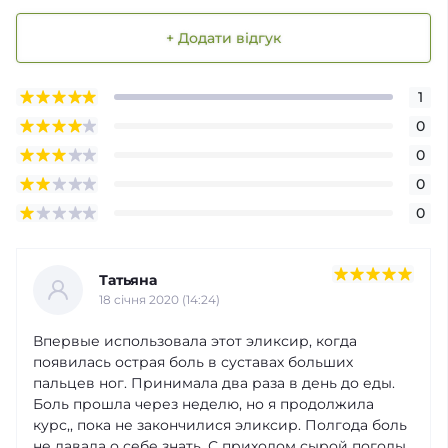
+ Додати відгук
1
0
0
0
0
Татьяна
18 cічня 2020 (14:24)
Впервые использовала этот эликсир, когда
появилась острая боль в суставах больших
пальцев ног. Принимала два раза в день до еды.
Боль прошла через неделю, но я продолжила
курс,, пока не закончилися эликсир. Полгода боль
не давала о себе знать. С приходом сырой погоды