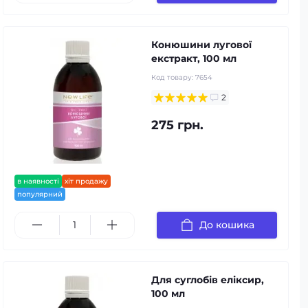
Конюшини лугової
екстракт, 100 мл
Код товару:
7654
2
275 грн.
в наявності
хіт продажу
популярний
До кошика
Для суглобів еліксир,
100 мл