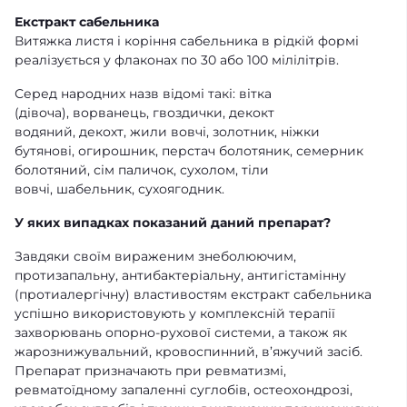
Екстракт сабельника
Витяжка листя і коріння сабельника в рідкій формі
реалізується у флаконах по 30 або 100 мілілітрів.
Серед народних назв відомі такі: вітка
(дівоча), ворванець, гвоздички, декокт
водяний, декохт, жили вовчі, золотник, ніжки
бутянові, огирошник, перстач болотяник, семерник
болотяний, сім паличок, сухолом, тіли
вовчі, шабельник, сухоягодник.
У яких випадках показаний даний препарат?
Завдяки своїм вираженим знеболюючим,
протизапальну, антибактеріальну, антигістамінну
(протиалергічну) властивостям екстракт сабельника
успішно використовують у комплексній терапії
захворювань опорно-рухової системи, а також як
жарознижувальний, кровоспинний, в’яжучий засіб.
Препарат призначають при ревматизмі,
ревматоїдному запаленні суглобів, остеохондрозі,