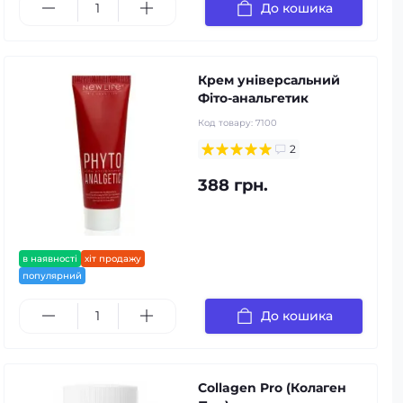
До кошика
Крем універсальний
Фіто-анальгетик
Код товару:
7100
2
388 грн.
в наявності
хіт продажу
популярний
До кошика
Collagen Pro (Колаген