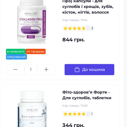
Про) капсули - для
суглобів і хрящів, зубів,
кісток, нігтів, волосся
Код товару:
7454
3
844 грн.
в наявності
хіт продажу
популярний
До кошика
Фіто-здоров’я Форте -
Для суглобів, таблетки
Код товару:
7428
1
344 грн.