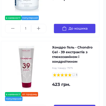
в наявності
популярний
До кошика
Хондро Гель - Chondro
Gel - 39 екстрактів з
глюкозаміном і
хондроїтином
Код товару:
7575
1
423 грн.
в наявності
хіт продажу
популярний