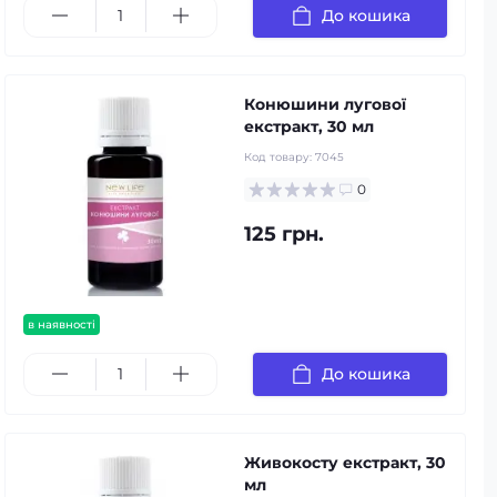
До кошика
Конюшини лугової
екстракт, 30 мл
Код товару:
7045
0
125 грн.
в наявності
До кошика
Живокосту екстракт, 30
мл