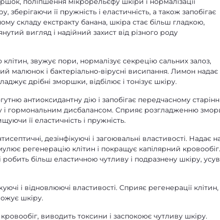
ршок, поліпшення мікрорельєфу шкіри і нормалізації
, зберігаючи її пружність і еластичність, а також запобігає
му складу екстракту банана, шкіра стає більш гладкою,
утий вигляд і надійний захист від різного роду
клітин, звужує пори, нормалізує секрецію сальних залоз,
ний малюнок і бактеріально-вірусні висипання. Лимон надає
ладжує дрібні зморшки, відбілює і тонізує шкіру.
огутню антиоксидантну дію і запобігає передчасному старін
ту і гормональним дисбалансом. Сприяє розгладженню змор
ищуючи її еластичність і пружність.
тисептичні, дезінфікуючі і загоювальні властивості. Надає н
имулює регенерацію клітин і покращує капілярний кровообіг
 робить більш еластичною чутливу і подразнену шкіру, усу
уючі і відновлюючі властивості. Сприяє регенерації клітин,
ложує шкіру.
 кровообіг, виводить токсини і заспокоює чутливу шкіру.