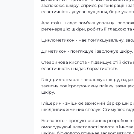
заспокоює шкіру, сприяє регенерації і заг
еластичність, усуває лущення, бере участ
Алантоїн - надає пом'якшувальну і зволож
регенерацію шкіри, робить її гладкою та
Циклометикон - має пом'якшувальну, зво
Диметикон - пом'якшує і зволожує шкіру. 
Стеаринова кислота - підвищує стійкість
еластичність і надає бархатистість.
Гліцерил-стеарат - зволожує шкіру, надаю
захисну повітропроникну плівку, захищаю
шкіру.
Гліцерин - зміцнює захисний бар'єр шкір
шкідливих хімічних сполук. Стимулює від
Біо-золото - продукт останніх розробок в 
омолоджуючі властивості золота з іннов
шкіри, біо-золото починає засвоюватися