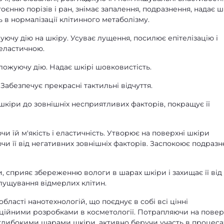
оєнню порізів і ран, знімає запалення, подразнення, надає ш
ь в нормалізації клітинного метаболізму.
уючу дію на шкіру. Усуває лущення, посилює епітелізацію і
 еластичною.
ложуючу дію. Надає шкірі шовковистість.
Забезпечує прекрасні тактильні відчуття.
 шкіри до зовнішніх несприятливих факторів, покращує її
чи їй м'якість і еластичність. Утворює на поверхні шкіри
чи її від негативних зовнішніх факторів. Заспокоює подразн
и, сприяє збереженню вологи в шарах шкіри і захищає її від
лущування відмерлих клітин.
області нанотехнологій, що поєднує в собі всі цінні
аційними розробками в косметології. Потрапляючи на пове
 глибокими шарами шкіри, активно беручи участь в процеса