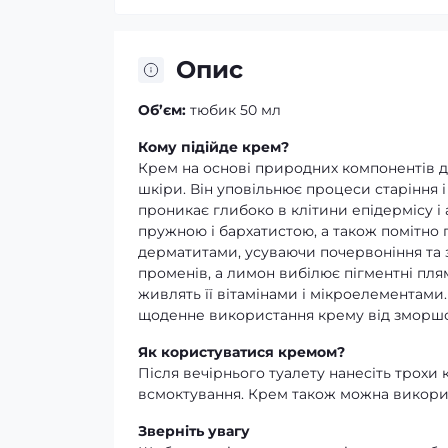
Опис
Об’єм:
тюбик 50 мл
Кому підійде крем?
Крем на основі природних компонентів д
шкіри. Він уповільнює процеси старіння 
проникає глибоко в клітини епідермісу і
пружною і бархатистою, а також помітно 
дерматитами, усуваючи почервоніння та з
променів, а лимон вибілює пігментні плям
живлять її вітамінами і мікроелементами.
щоденне використання крему від зморш
Як користуватися кремом?
Після вечірнього туалету нанесіть трохи
всмоктування. Крем також можна викорис
Зверніть увагу