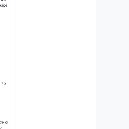
кірі
ену
рхню
х