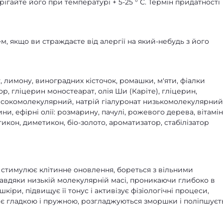
ігайте його при температурі + 5-25 ° С. Термін придатності
 якщо ви страждаєте від алергії на який-небудь з його
, лимону, виноградних кісточок, ромашки, м'яти, фіалки
тор, гліцерин моностеарат, олія Ши (Каріте), гліцерин,
високомолекулярний, натрій гіалуронат низькомолекулярний
ни, ефірні олії: розмарину, пачулі, рожевого дерева, вітамі
икон, диметикон, біо-золото, ароматизатор, стабілізатор
 стимулює клітинне оновлення, бореться з вільними
Завдяки низькій молекулярній масі, проникаючи глибоко в
кіри, підвищує її тонус і активізує фізіологічні процеси,
є гладкою і пружною, розгладжуються зморшки і поліпшуєт