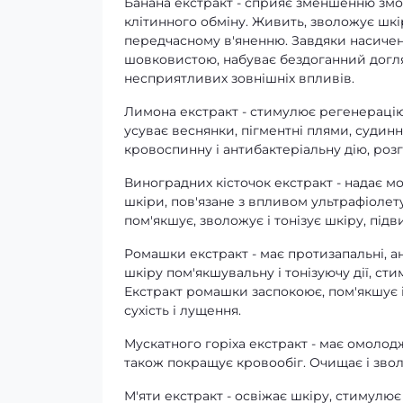
Банана екстракт - сприяє зменшенню змо
клітинного обміну. Живить, зволожує шкіру
передчасному в'яненню. Завдяки насичено
шовковистою, набуває бездоганний доглян
несприятливих зовнішніх впливів.
Лимона екстракт - стимулює регенерацію 
усуває веснянки, пігментні плями, судин
кровоспинну і антибактеріальну дію, розг
Виноградних кісточок екстракт - надає м
шкіри, пов'язане з впливом ультрафіоле
пом'якшує, зволожує і тонізує шкіру, підв
Ромашки екстракт - має протизапальні, ан
шкіру пом'якшувальну і тонізуючу дії, ст
Екстракт ромашки заспокоює, пом'якшує і
сухість і лущення.
Мускатного горіха екстракт - має омолодж
також покращує кровообіг. Очищає і зво
М'яти екстракт - освіжає шкіру, стимулює