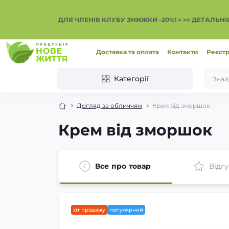
ДЛЯ ЧЛЕНІВ КЛУБУ ЗНИЖКИ -20%! = >> ДЕТАЛЬН
Доставка та оплата
Контакти
Реєстр
Категорії
Догляд за обличчям
Крем від зморшок
Крем від зморшок
Все про товар
Відгу
хіт продажу
популярний