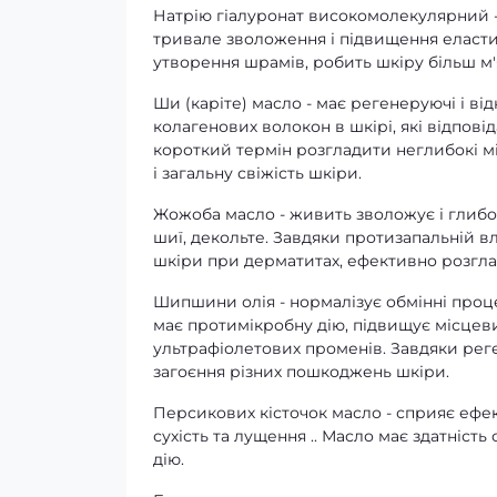
Натрію гіалуронат високомолекулярний -
тривале зволоження і підвищення еластич
утворення шрамів, робить шкіру більш м'
Ши (каріте) масло - має регенеруючі і ві
колагенових волокон в шкірі, які відповід
короткий термін розгладити неглибокі мі
і загальну свіжість шкіри.
Жожоба масло - живить зволожує і глибо
шиї, декольте. Завдяки протизапальній в
шкіри при дерматитах, ефективно розглад
Шипшини олія - ​​нормалізує обмінні пр
має протимікробну дію, підвищує місцевий
ультрафіолетових променів. Завдяки р
загоєння різних пошкоджень шкіри.
Персикових кісточок масло - сприяє ефе
сухість та лущення .. Масло має здатніс
дію.