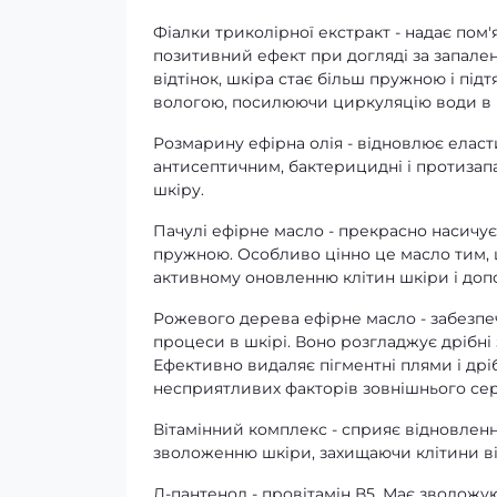
Фіалки триколірної екстракт - надає пом'я
позитивний ефект при догляді за запале
відтінок, шкіра стає більш пружною і під
вологою, посилюючи циркуляцію води в шкі
Розмарину ефірна олія - ​​відновлює еласт
антисептичним, бактерицидні і протизап
шкіру.
Пачулі ефірне масло - прекрасно насичує 
пружною. Особливо цінно це масло тим,
активному оновленню клітин шкіри і доп
Рожевого дерева ефірне масло - забезпеч
процеси в шкірі. Воно розгладжує дрібн
Ефективно видаляє пігментні плями і дрі
несприятливих факторів зовнішнього се
Вітамінний комплекс - сприяє відновленн
зволоженню шкіри, захищаючи клітини ві
Д-пантенол - провітамін В5. Має зволожую