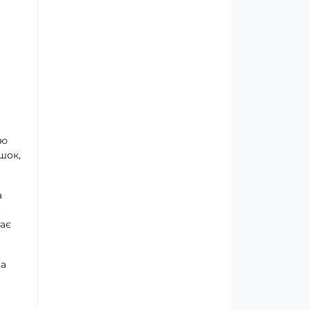
ню
шок,
а
.
ває
 а