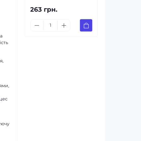
263 грн.
за
ість
я,
ями,
цес
уючу