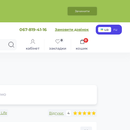
Зачинити
067-819-41-16
Замовити дзвінок
ua
ru
0
0
кабінет
закладки
кошик
ємо
Life
Відгуки:
4