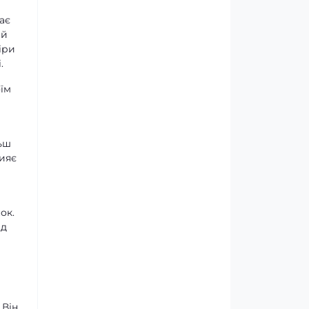
ає
ий
іри
.
оїм
льш
ияє
ок.
ід
 Він