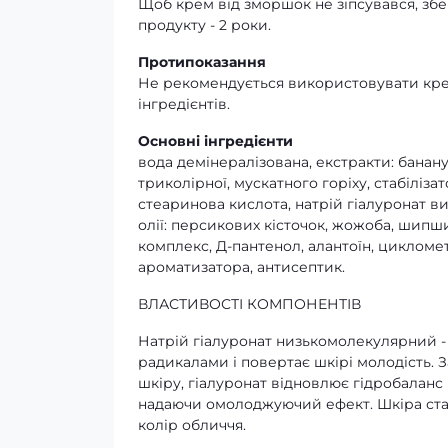
Щоб крем від зморшок не зіпсувався, збер
продукту - 2 роки.
Протипоказання
Не рекомендується використовувати крем,
інгредієнтів.
Основні інгредієнти
вода демінералізована, екстракти: банану
триколірної, мускатного горіху, стабіліза
стеаринова кислота, натрій гіалуронат 
олії: персикових кісточок, жожоба, шипши
комплекс, Д-пантенол, алантоїн, цикломет
ароматизатора, антисептик.
ВЛАСТИВОСТІ КОМПОНЕНТІВ
Натрій гіалуронат низькомолекулярний -
радикалами і повертає шкірі молодість. 
шкіру, гіалуронат відновлює гідробаланс ш
надаючи омолоджуючий ефект. Шкіра ста
колір обличчя.