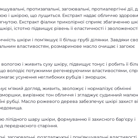
кшувальні, протизапальні, загоювальні, протиалергічні дії, д
ною і шкірою, що лущиться. Екстракт надає обличчю здоров
тягнутою. Екстракт фіалки триколірної сприяє збагаченню шк
рі, істотно підвищує рівень її еластичності і зволоженості
ичність шкіри і пом'якшує її більш грубі ділянки. Завдяки св
альним властивостям, розмаринове масло очищає і загоює
вологою і живить суху шкіру, підвищує тонус і робить її бі
 що володіє потужними регенеруючими властивостями, спр
омагає усунення неглибоких рубців і зморшок.
ує м'який догляд, живить, зволожує і нормалізує обмінні
і зморшки, вирівнює тон обличчя і згладжує судинний малюн
бні рубці. Масло рожевого дерева забезпечує шкірі захист в
редовища.
ю ліпідного шару шкіри, формуванню її захисного бар'єру і
д передчасного старіння.
чі, загоювальні, розгладжуючі і пом'якшувальні властивості.