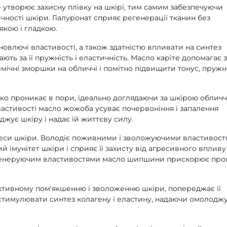
 утворює захисну плівку на шкірі, тим самим забезпечуючи
ності шкіри. Гіалуронат сприяє регенерації тканин без
якою і гладкою.
дновлючі властивості, а також здатністю впливати на синтез
ають за її пружність і еластичність. Масло каріте допомагає 
мічні зморшки на обличчі і помітно підвищити тонус, пружн
ко проникає в пори, ідеально доглядаючи за шкірою обличч
ластивості масло жожоба усуває почервоніння і запалення
жує шкіру і надає їй життєву силу.
оцеси шкіри. Володіє поживними і зволожуючими властивост
 імунітет шкіри і сприяє її захисту від агресивного впливу
егенеруючим властивостями масло шипшини прискорює про
ктивному пом'якшенню і зволоженню шкіри, попереджає її
ть стимулювати синтез колагену і еластину, надаючи омолодж