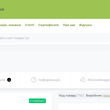
ІШЕ
ація, знижки
Статті
Сертифікати
Про нас
Відгуки
ків
Інформація
Рекоменду
4
Код товару:
7102
Виробник:
New 
в наявності