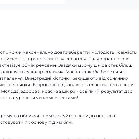
опоможе максимально довго зберегти молодість і свіжість
і прискорює процес синтезу колагену. Гіалуронат натрію
 активізує обмін речовин. Завдяки цьому шкіра стає більш
поліпшується колір обличчя. Масло жожоба бореться з
апалення. Виноградні кісточки захищають від сонячних
и і веснянки. Ефірні олії відновлюють еластичність шкіри,
 Молода, здорова, красива шкіра - ось який результат дає
ок з натуральними компонентами!
 крему на обличчя і помасажуйте шкіру до повного
товувати як основу під макіяж.