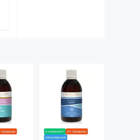
т продажу
в наявності
хіт продажу
популярний