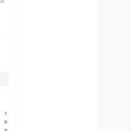
ті
1
0
0