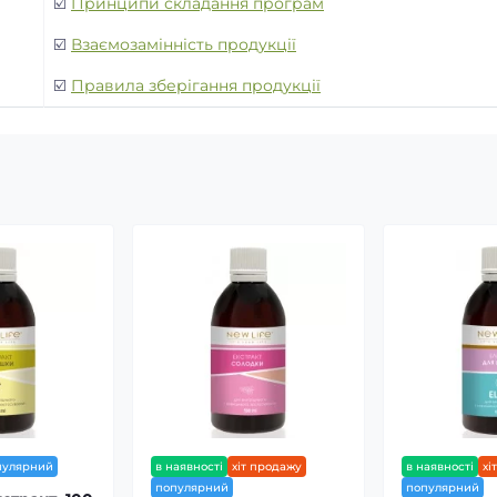
☑️
Принципи складання програм
☑️
Взаємозамінність продукції
☑️
Правила зберігання продукції
пулярний
в наявності
хіт продажу
в наявності
хі
популярний
популярний