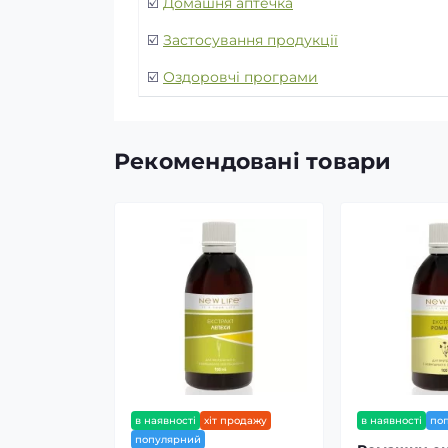
☑️
Домашня аптечка
☑️
Застосування продукції
☑️
Оздоровчі програми
Рекомендовані товари
в наявності
хіт продажу
в наявності
по
популярний