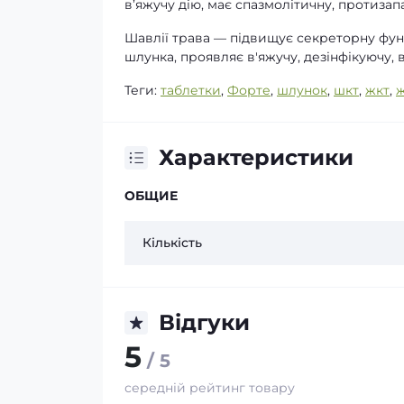
в’яжучу дію, має спазмолітичну, протиза
Шавлії трава — підвищує секреторну фун
шлунка, проявляє в'яжучу, дезінфікуючу, в
Теги:
таблетки
,
Форте
,
шлунок
,
шкт
,
жкт
,
Характеристики
ОБЩИЕ
Кількість
Відгуки
5
/ 5
середній рейтинг товару