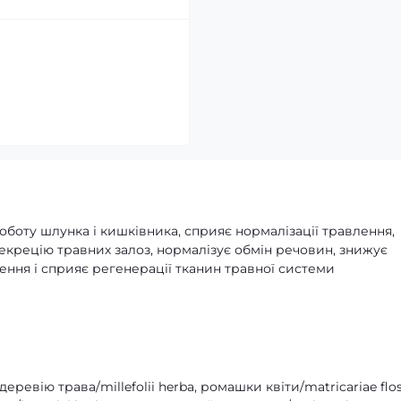
боту шлунка і кишківника, сприяє нормалізації травлення,
екрецію травних залоз, нормалізує обмін речовин, знижує
лення і сприяє регенерації тканин травної системи
 деревію трава/millefolii herba, ромашки квіти/matricariae flos