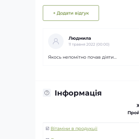
+ Додати відгук
Людмила
11 травня 2022 (00:00)
Якось непомітно почав діяти...
Інформація
Прой
☑️
Вітаміни в продукції