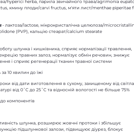
рава/hyperici herba, парила звичайного трава/agrimonia eupato
tus, кмину плоди/carvi fructus, м'яти лист/menthae piperitae fo
s
- лактоза/lactose, мікрокристалічна целюлоза/microcristalli
rolidone (PVP), кальцію стеарат/calcium stearate
боту шлунка і кишківника, сприяє нормалізації травлення,
екрецію травних залоз, нормалізує обмін речовин, знижує
лення і сприяє регенерації тканин травної системи
 за 10 хвилин до їжі
 роки від дати виготовлення в сухому, захищеному від світла
турі від 0˚С до 25˚С та відносній вологості не більше 75%
 до компонентів
ивність шлунка, розширює жовчні протоки і збільшує
ункцію підшлункової залози, підвищуює діурез, блокує