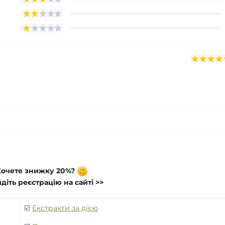
Хочете знижку 20%?
діть реєстрацію на сайті >>
☑️
Екстракти за дією