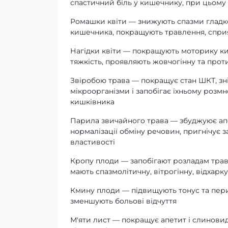
спастичний біль у кишечнику, при цьом
Ромашки квіти — знижують спазми гладк
кишечника, покращують травлення, сприя
Нагідки квіти — покращують моторику киш
тяжкість, проявляють жовчогінну та прот
Звіробою трава — покращує стан ШКТ, зні
мікроорганізми і запобігає їхньому розм
кишківника
Парила звичайного трава — збуджуює апе
нормалізації обміну речовин, пригнічує з
властивості
Кропу плоди — запобігают розладам трав
мають спазмолітичну, вітрогінну, відхарку
Кмину плоди — підвищують тонус та пери
зменшують больові відчуття
М'яти лист — покращує апетит і слиновид