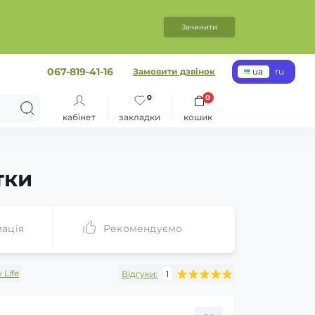
Зачинити
067-819-41-16
Замовити дзвінок
ua
ru
0
0
кабінет
закладки
кошик
тки
ація
Рекомендуємо
 Life
Відгуки:
1