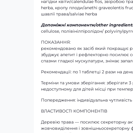
нагідки квіти/calendulae flos, звіробою т
herba, кропу плоди/anethі graveolentіs fruc
шавлії трава/salviae herba
Допоміжні компоненти/other ingredient
cellulose, полівінілпіролідон/ polyvinylpyr
ПОКАЗАННЯ:
рекомендовано як засіб який покращує ро
збуджує апетит і рефлекторно посилює с
спазми гладкої мускулатури, знімає запа
Рекомендації: по 1 таблетці 2 рази на день
Терміни та умови зберігання: зберігати 3
недоступному для дітей місці при темпера
Попередження: індивідуальна чутливість
ВЛАСТИВОСТІ КОМПОНЕНТІВ
Деревію трава — посилює секреторну акт
жовчовиділення і зовнішньосекреторну ф