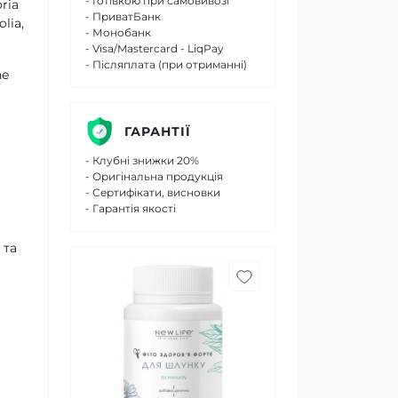
- Готівкою при самовивозі
ria
- ПриватБанк
lia,
- Монобанк
- Visa/Mastercard - LiqPay
- Післяплата (при отриманні)
ne
ГАРАНТІЇ
- Клубні знижки 20%
- Оригінальна продукція
- Сертифікати, висновки
- Гарантія якості
 та