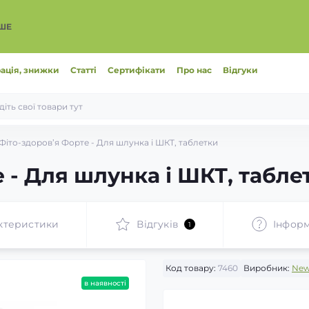
ІШЕ
ація, знижки
Статті
Сертифікати
Про нас
Відгуки
Фіто-здоров’я Форте - Для шлунка і ШКТ, таблетки
 - Для шлунка і ШКТ, табле
ктеристики
Відгуків
Інформ
1
Код товару:
7460
Виробник:
New
в наявності