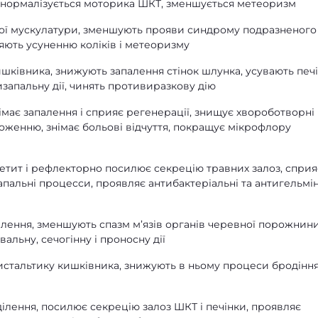
у нормалізується моторика ШКТ, зменшується метеоризм
ої мускулатури, зменшують прояви синдрому подразненого
ють усуненню коліків і метеоризму
ківника, знижують запалення стінок шлунка, усувають печі
изапальну дії, чинять противиразкову дію
має запалення і сприяє регенерації, знищує хвороботворні
ноженню, знімає больові відчуття, покращує мікрофлору
тит і рефлекторно посилює секрецію травних залоз, сприя
апальні процесси, проявляє антибактеріальні та антигельмін
лення, зменшують спазм м’язів органів черевної порожнини
вальну, сечогінну і проносну дії
стальтику кишківника, знижують в ньому процеси бродіння
ілення, посилює секрецію залоз ШКТ і печінки, проявляє