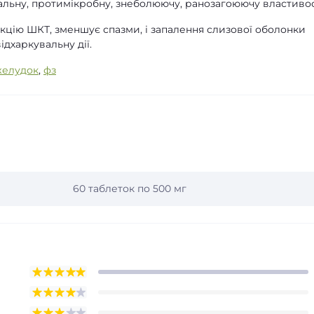
пальну, протимікробну, знеболюючу, ранозагоюючу властивос
кцію ШКТ, зменшує спазми, і запалення слизової оболонки
ідхаркувальну дії.
желудок
,
фз
60 таблеток по 500 мг