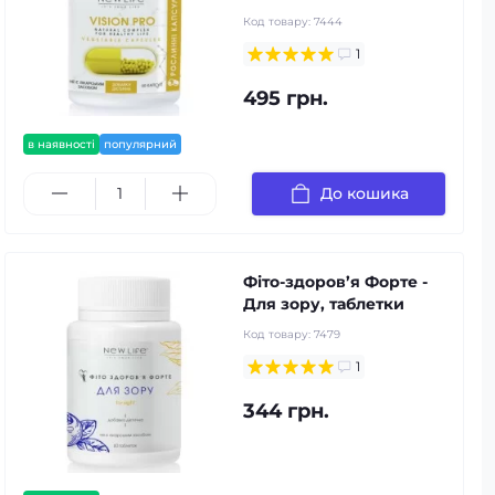
Код товару:
7444
1
495 грн.
в наявності
популярний
До кошика
Фіто-здоров’я Форте -
Для зору, таблетки
Код товару:
7479
1
344 грн.