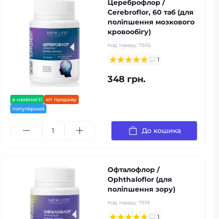
Цереброфлор /
Cerebroflor, 60 таб (для
поліпшення мозкового
кровообігу)
Код товару:
7505
1
348 грн.
в наявності
хіт продажу
популярний
До кошика
Офталофлор /
Ophthaloflor (для
поліпшення зору)
Код товару:
7519
1