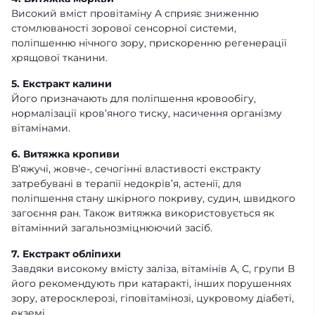
Високий вміст провітаміну А сприяє зниженню
стомлюваності зорової сенсорної системи,
поліпшенню нічного зору, прискоренню регенерації
хрящової тканини.
5. Екстракт калини
Його призначають для поліпшення кровообігу,
нормалізації кров’яного тиску, насичення організму
вітамінами.
6.
Витяжка кропиви
В’яжучі, жовче-, сечогінні властивості екстракту
затребувані в терапії недокрів’я, астенії, для
поліпшення стану шкірного покриву, судин, швидкого
загоєння ран. Також витяжка використовується як
вітамінний загальнозміцнюючий засіб.
7. Екстракт обліпихи
Завдяки високому вмісту заліза, вітамінів А, С, групи В
його рекомендують при катаракті, інших порушеннях
зору, атеросклерозі, гіповітамінозі, цукровому діабеті,
екземі.