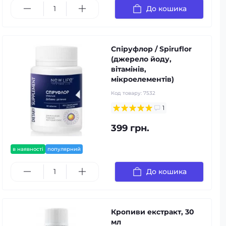
До кошика
Спіруфлор / Spiruflor
(джерело йоду,
вітамінів,
мікроелементів)
Код товару:
7532
1
399 грн.
в наявності
популярний
До кошика
Кропиви екстракт, 30
мл