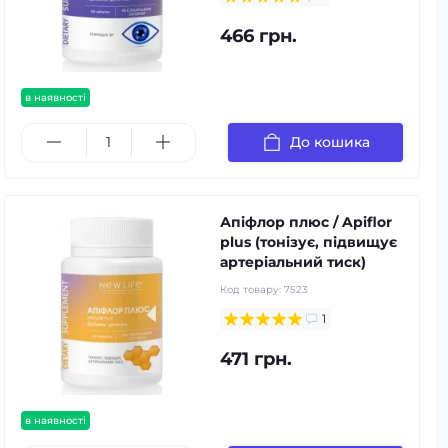
466 грн.
в наявності
До кошика
Апіфлор плюс / Apiflor
plus (тонізує, підвищує
артеріальний тиск)
Код товару:
7523
1
471 грн.
в наявності