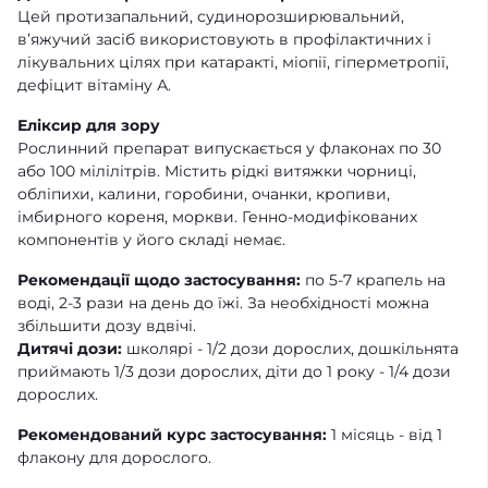
Цей протизапальний, судинорозширювальний,
в’яжучий засіб використовують в профілактичних і
лікувальних цілях при катаракті, міопії, гіперметропії,
дефіцит вітаміну А.
Еліксир для зору
Рослинний препарат випускається у флаконах по 30
або 100 мілілітрів. Містить рідкі витяжки чорниці,
обліпихи, калини, горобини, очанки, кропиви,
імбирного кореня, моркви. Генно-модифікованих
компонентів у його складі немає.
Рекомендації щодо застосування:
по 5-7 крапель на
воді, 2-3 рази на день до їжі. За необхідності можна
збільшити дозу вдвічі.
Дитячі дози:
школярі - 1/2 дози дорослих, дошкільнята
приймають 1/3 дози дорослих, діти до 1 року - 1/4 дози
дорослих.
Рекомендований курс застосування:
1 місяць - від 1
флакону для дорослого.