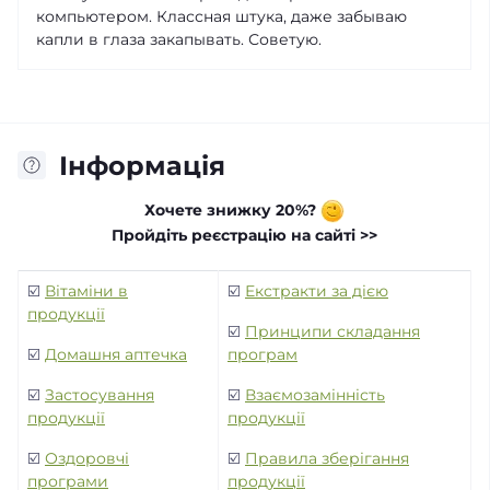
компьютером. Классная штука, даже забываю
капли в глаза закапывать. Советую.
Інформація
Хочете знижку 20%?
Пройдіть реєстрацію на сайті >>
☑️
Вітаміни в
☑️
Екстракти за дією
продукції
☑️
Принципи складання
☑️
Домашня аптечка
програм
☑️
Застосування
☑️
Взаємозамінність
продукції
продукції
☑️
Оздоровчі
☑️
Правила зберігання
програми
продукції