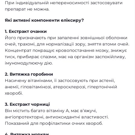
При індивідуальній непереносимості застосовувати
препарат не можна.
Які активні компоненти еліксиру?
1. Екстракт очанки
Його призначають при запаленні зовнішньої оболонки
очей, трахомі, для нормалізації зору, зняття втоми очей.
Концентрат покращує кровопостачання мозку, знижує
тиск, прибирає спазми, має на організм заспокійливу,
імуномодулюючу дію.
2. Витяжка горобини
Насичену вітамінами, її застосовують при астенії,
анемії, гіповітамінозі, атеросклерозі, гіпертонічній
хворобі.
3.
Екстракт чорниці
Він містить багато вітаміну А, має в’яжучі,
ангіопротекторні, антиоксидантні властивості.
Показаний для профілактики очних хвороб.
4. Витяжка моркви