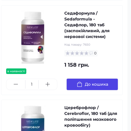
Седаформула /
Sedaformula -
Седафлор, 180 таб
(заспокійливий, для
нервової системи)
Код товару:
7650
0
1 158 грн.
в наявності
До кошика
Цереброфлор /
Cerebroflor, 180 таб (для
поліпшення мозкового
кровообігу)