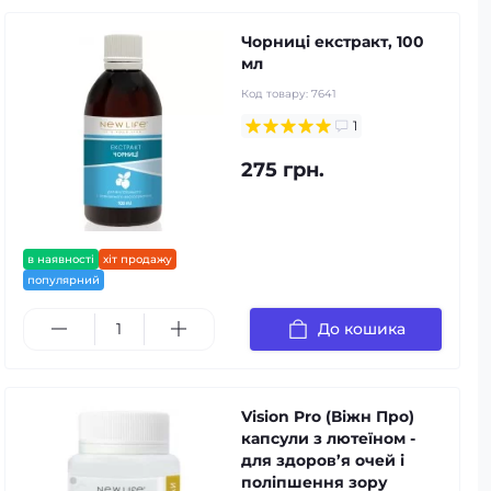
Чорниці екстракт, 100
мл
Код товару:
7641
1
275 грн.
в наявності
хіт продажу
популярний
До кошика
Vision Pro (Віжн Про)
капсули з лютеїном -
для здоров’я очей і
поліпшення зору