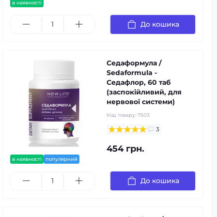
в наявності
До кошика
Седаформула /
Sedaformula -
Седафлор, 60 таб
(заспокійливий, для
нервової системи)
Код товару:
7503
3
454 грн.
в наявності
популярний
До кошика