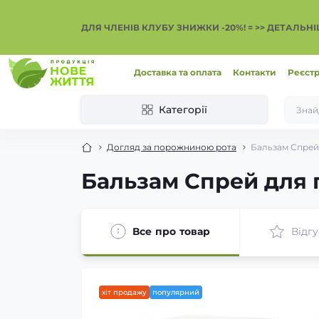
ДЛЯ ЧЛЕНІВ КЛУБУ ЗНИЖКИ -20%! = >> ДЕТАЛЬН
Доставка та оплата
Контакти
Реєстр
Категорії
Догляд за порожниною рота
Бальзам Спрей
Бальзам Спрей для 
Все про товар
Відгу
хіт продажу
популярний