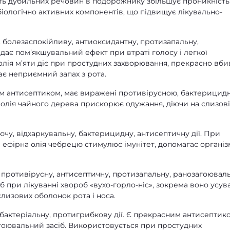
ість дубильних речовин в подорожнику збільшує проникність
іологічно активних компонентів, що підвищує лікувально-
, болезаспокійливу, антиоксидантну, протизапальну,
ає пом’якшувальний ефект при втраті голосу і легкої
олія м’яти діє при простудних захворювання, прекрасно вби
ває неприємний запах з рота.
им антисептиком, має виражені противірусною, бактерицид
 олія чайного дерева прискорює одужання, діючи на слизові
ючу, відхаркувальну, бактерицидну, антисептичну дії. При
 ефірна олія чебрецю стимулює імунітет, допомагає організ
 противірусну, антисептичну, протизапальну, ранозагоюваль
іб при лікуванні хвороб «вухо-горло-ніс», зокрема воно усув
слизових оболонок рота і носа.
ибактеріальну, протигрибкову дії. Є прекрасним антисептик
агоювальний засіб. Використовується при простудних