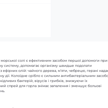
 і морської солі є ефективним засобом першої допомоги при
мунну систему, допомагає організму швидше подолати
 ефірних олій: чайного дерева, м’яти, чебрецю, герані нада
ну дії. Колоїдне срібло є сильним антибактеріальним засоб
ливих бактерій, вірусів і грибків, знижуючи їх
ний спрей для горла знімає запалення і зменшує больові
нь.