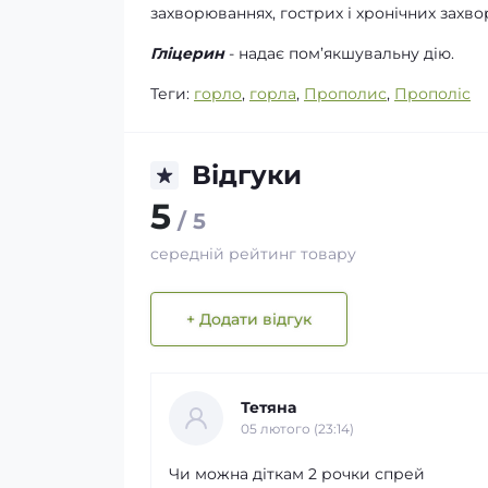
захворюваннях, гострих і хронічних захво
Гліцерин
- надає пом’якшувальну дію.
Теги:
горло
,
горла
,
Прополис
,
Прополіс
Відгуки
5
/ 5
середній рейтинг товару
+ Додати відгук
Тетяна
05 лютого (23:14)
Чи можна діткам 2 рочки спрей