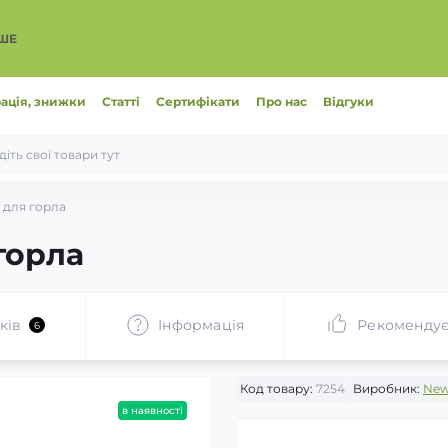
ІШЕ
ація, знижки
Статті
Сертифікати
Про нас
Відгуки
 для горла
горла
ків
Інформація
Рекоменду
6
Код товару:
7254
Виробник:
New
в наявності