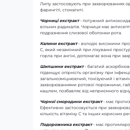
Липу застосовують при захворюваннях орга
фарингіті, стоматиті.
Чорниці екстракт
- потужний антиоксидан
вільних радикалів. Чорниця має антисепти
подразнення слизової оболонки рота.
Калини екстракт
- володіє високими про
С, який незамінний при лікуванні просту
горла при ангіні, допомагає вона при захр
Шипшини екстракт
- багатий аскорбіно
підвищує опірність організму при інфекц
загальнозміцнюючий, тонізуючий і вітамі
захворюваннями ротової порожнини, гайм
кашлем, позбавляє від неприємного відчу
Чорної смородини екстракт
- має проти
Ефективно застосовується при захворюванн
кількість вітаміну С та інших корисних реч
Подорожника екстракт
- має протимікр