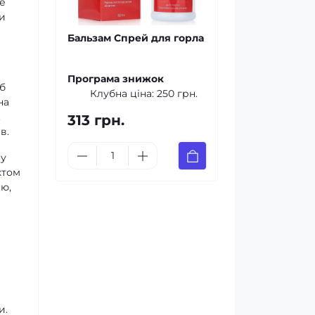
ре
ти
Бальзам Спрей для горла
Програма знижок
іб
Клубна ціна:
250 грн.
на
.
313 грн.
в.
му
ктом
ію,
и.