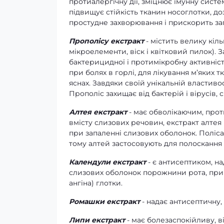
протиалергічну дії, зміцнює імунну систе
підвищує стійкість тканин носоглотки, д
простудне захворювання і прискорить за
Прополісу екстракт
- містить велику кіль
мікроелементи, віск і квітковий пилок). 
бактерицидної і протимікробну активніс
при болях в горлі, для лікування м’яких
яснах. Завдяки своїй унікальній властиво
Прополіс захищає від бактерій і вірусів,
Алтея екстракт
- має обволікаючим, про
вмісту слизових речовин, екстракт алте
при запаленні слизових оболонок. Полісах
тому алтей застосовують для полоскання г
Календули екстракт
- є антисептиком, н
слизових оболонок порожнини рота, при ст
ангіна) глотки.
Ромашки екстракт
- надає антисептичну,
Липи екстракт
- має болезаспокійливу, 