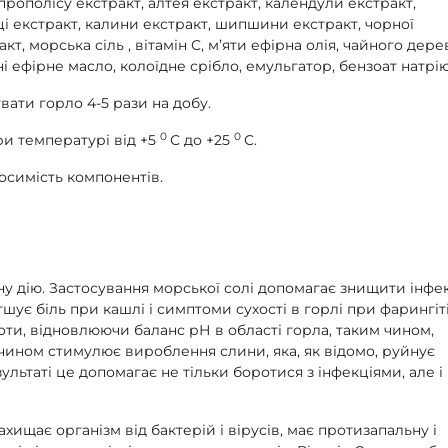
прополісу екстракт, алтея екстракт, календули екстракт,
і екстракт, калини екстракт, шипшини екстракт, чорної
, морська сіль , вітамін С, м’яти ефірна олія, чайного дере
і ефірне масло, колоїдне срібло, емульгатор, бензоат натрію
вати горло 4-5 рази на добу.
0
0
при температурі від +5
С до +25
С.
осимість компонентів.
у дію. Застосування морської солі допомагає знищити інфе
шує біль при кашлі і симптоми сухості в горлі при фарингіт
лоти, відновлюючи баланс рН в області горла, таким чином,
 чином стимулює вироблення слини, яка, як відомо, руйнує
ультаті це допомагає не тільки боротися з інфекціями, але і
хищає організм від бактерій і вірусів, має протизапальну і