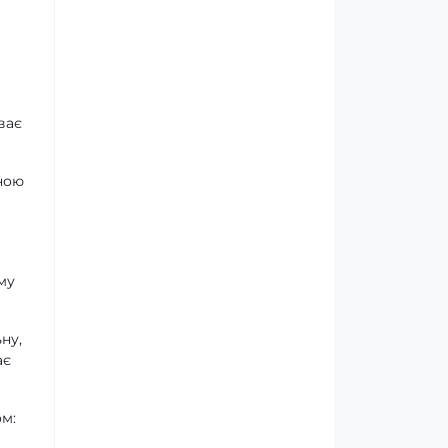
ває
ною
му
ну,
ає
ом: