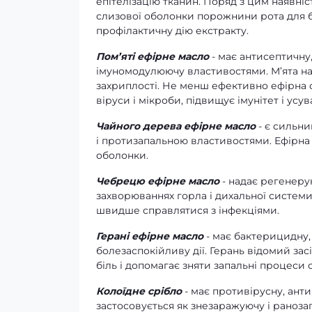
епітелізацію тканин. Поряд з цим наявн
слизової оболонки порожнини рота для б
профілактичну дію екстракту.
Пом’яті ефірне масло
- має антисептичну
імуномодулюючу властивостями. М’ята над
захриплості. Не менш ефективно ефірна 
віруси і мікроби, підвищує імунітет і усу
Чайного дерева ефірне масло
- є сильн
і протизапальною властивостями. Ефірна
оболонки.
Чебрецю ефірне масло
- надає регенеру
захворюваннях горла і дихальної системи
швидше справлятися з інфекціями.
Герані ефірне масло
- має бактерицидну,
болезаспокійливу дії. Герань відомий зас
біль і допомагає зняти запальні процеси 
Колоїдне срібло
- має противірусну, ант
застосовується як знезаражуючу і раноз