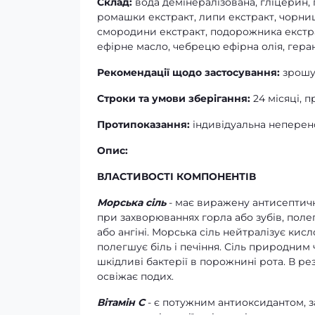
Склад:
вода демінералізована, гліцерин, 
ромашки екстракт, липи екстракт, чорниц
смородини екстракт, подорожника екстракт
ефірне масло, чебрецю ефірна олія, геран
Рекомендації щодо застосування:
зрошу
Строки та умови зберігання:
24 місяці, 
Протипоказання:
індивідуальна неперен
Опис:
ВЛАСТИВОСТІ КОМПОНЕНТІВ
Морська сіль
- має виражену антисептичн
при захворюваннях горла або зубів, полег
або ангіні. Морська сіль нейтралізує кис
полегшує біль і печіння. Сіль природним
шкідливі бактерії в порожнині рота. В рез
освіжає подих.
Вітамін С
- є потужним антиоксидантом, за