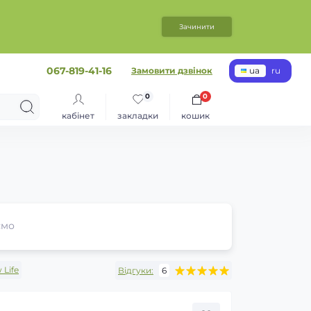
Зачинити
067-819-41-16
Замовити дзвінок
ua
ru
0
0
кабінет
закладки
кошик
ємо
 Life
Відгуки:
6