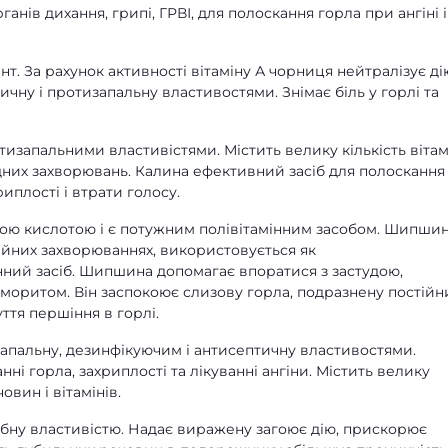
нів дихання, грипі, ГРВІ, для полоскання горла при ангіні і
т. За рахунок активності вітаміну А чорниця нейтралізує ді
чну і протизапальну властивостями. Знімає біль у горлі та
тизапальними властивістями. Містить велику кількість вітам
дних захворювань. Калина ефективний засіб для полоскання
иплості і втрати голосу.
вою кислотою і є потужним полівітамінним засобом. Шипши
ійних захворюваннях, використовується як
нний засіб. Шипшина допомагає впоратися з застудою,
оритом. Він заспокоює слизову горла, подразнену постій
ття першіння в горлі.
запальну, дезинфікуючим і антисептичну властивостями.
і горла, захриплості та лікуванні ангіни. Містить велику
овин і вітамінів.
обну властивістю. Надає виражену загоює дію, прискорює