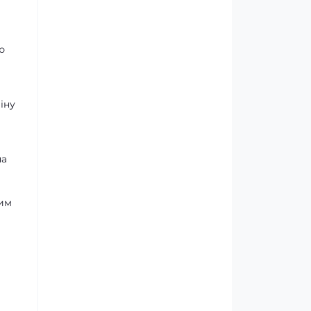
ю
іну
на
ним