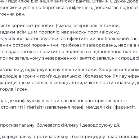
му і підсилює дію інших антиоксидантів. Вітамін С дуже доб
озволяючи успішно боротися з інфекцією, допомагає подола
гоєння ран.
кість корисних речовин (смола, ефірні олії, вітаміни,
Завдяки всім цим прополіс має високу противірусну,
ть, успішно застосовується як ефективний знеболюючий зас
 тканин ротової порожнини, грибкових захворювань, наривів 
сті надає загоює і позитивно впливає на відновлення тканин
 сприяє загальному знезараженню і зняттю запальних процесі
тизапальну, відхаркувальну властивостями. Завдяки велико
я володіє високим пом’якшувальною і болезаспокійливу ефе
ариди, що містяться в складі алтея, мають протизапальну д
орла і ясен.
адає дезинфікуючу дію при нагноєнні ран, при запаленні
оматиті і гінгівіті (запалення ясен), мигдаликів (фарингіт,
 протизапальну, болезаспокійливу і дезодоруючу дії.
відхаркувальну, протизапальну і бактерицидну властивостям