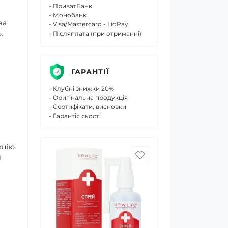
- ПриватБанк
- Монобанк
ва
- Visa/Mastercard - LiqPay
.
- Післяплата (при отриманні)
ГАРАНТІЇ
- Клубні знижки 20%
- Оригінальна продукція
- Сертифікати, висновки
- Гарантія якості
кцію
і