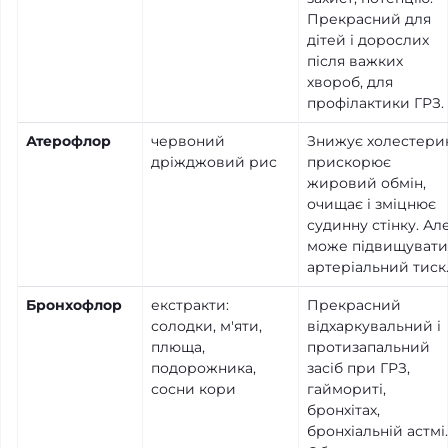
Прекрасний для
дітей і дорослих
після важких
хвороб, для
профілактики ГРЗ.
Атерофлор
червоний
Знижує холестери
дріжджовий рис
прискорює
жировий обмін,
очищає і зміцнює
судинну стінку. Ал
може підвищувати
артеріальний тиск
Бронхофлор
екстракти:
Прекрасний
солодки, м'яти,
відхаркувальний і
плюща,
протизапальний
подорожника,
засіб при ГРЗ,
сосни кори
гаймориті,
бронхітах,
бронхіальній астмі.