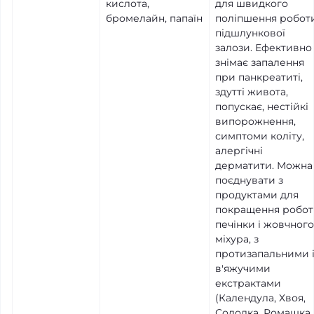
кислота,
для швидкого
бромелайн, папаїн
поліпшення робот
підшлункової
залози. Ефективно
знімає запалення
при панкреатиті,
здутті живота,
попускає, нестійкі
випорожнення,
симптоми коліту,
алергічні
дерматити. Можна
поєднувати з
продуктами для
покращення робо
печінки і жовчного
міхура, з
протизапальними 
в'яжучими
екстрактами
(Календула, Хвоя,
Солодка, Ромашка,