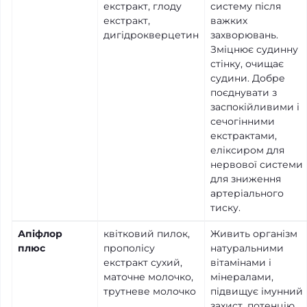
екстракт, глоду
систему після
екстракт,
важких
дигідрокверцетин
захворювань.
Зміцнює судинну
стінку, очищає
судини. Добре
поєднувати з
заспокійливими і
сечогінними
екстрактами,
еліксиром для
нервової системи
для зниження
артеріального
тиску.
Апіфлор
квітковий пилок,
Живить організм
плюс
прополісу
натуральними
екстракт сухий,
вітамінами і
маточне молочко,
мінералами,
трутневе молочко
підвищує імунний
захист, потенцію.