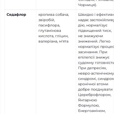
Чорниця).
Седафлор
кропива собача,
Швидко і ефектив
звіробій,
надає заспокійлив
пасифлора,
дію, нормалізує
глутамінова
підвищений тиск,
кислота, гліцин,
не знижуючи
валеріана, м'ята
знижений. Легко
нормалізує проце
засинання. При
епілепсії знижує
судомну готовність
При депресіях,
невро-астенічному
синдромі, синдром
хронічної втоми
добре поєднувати 
Цереброфлором,
Янтарною
Формулою,
Енергоаміном,