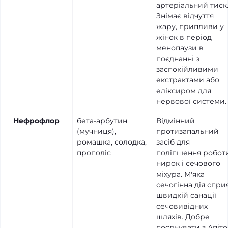
артеріальний тиск
Знімає відчуття
жару, припливи у
жінок в період
менопаузи в
поєднанні з
заспокійливими
екстрактами або
еліксиром для
нервової системи.
Нефрофлор
бета-арбутин
Відмінний
(мучниця),
протизапальний
ромашка, солодка,
засіб для
прополіс
поліпшення робот
нирок і сечового
міхура. М'яка
сечогінна дія спри
швидкій санації
сечовивідних
шляхів. Добре
поєднувати з Апіт