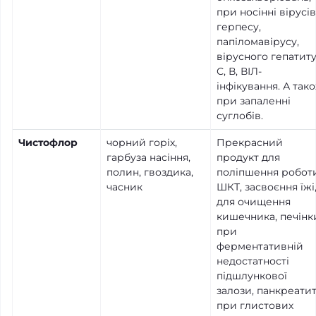
при носінні вірусів
герпесу,
папіломавірусу,
вірусного гепатит
С, В, ВІЛ-
інфікування. А так
при запаленні
суглобів.
Чистофлор
чорний горіх,
Прекрасний
гарбуза насіння,
продукт для
полин, гвоздика,
поліпшення робот
часник
ШКТ, засвоєння їжі
для очищення
кишечника, печінк
при
ферментативній
недостатності
підшлункової
залози, панкреатит
при глистових