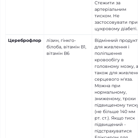
Стежити за
артеріальним
тиском. Не
застосовувати при
цукровому діабеті.
Цереброфлор
лізин, гінкго-
Відмінний продукт
білоба, вітамін В1,
для живлення і
вітамін В6
поліпшення
кровообігу в
головному мозку, 
також для живлен
серцевого м'яза.
Можна при
нормальному,
зниженому, трохи
підвищеному тиск
(не більше 140 мм
рт. ст.). Якщо тиск
підвищений -
підстрахуватися
Еліксиром для