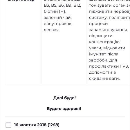
В3, В5, В6, В9, В12,
тонізувати організ
біотин (Н),
підживити нервов
зелений чай,
систему, поліпшит
елеутерокок,
процеси
левзея
запам'ятовування,
підвищити
концентрацію
уваги, відновити
імунітет після
хвороби, для
профілактики ГРЗ,
допомогти в
скиданні ваги.
Далі буде!
Будьте здорові!
16 жовтня 2018 (12:18)