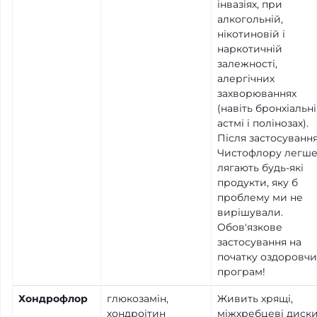
інвазіях, при
алкогольній,
нікотиновій і
наркотичній
залежності,
алергічних
захворюваннях
(навіть бронхіальн
астмі і полінозах).
Після застосуванн
Чистофлору легш
лягають будь-які
продукти, яку б
проблему ми не
вирішували.
Обов'язкове
застосування на
початку оздоровчи
програм!
Хондрофлор
глюкозамін,
Живить хрящі,
хондроітин
міжхребцеві диски