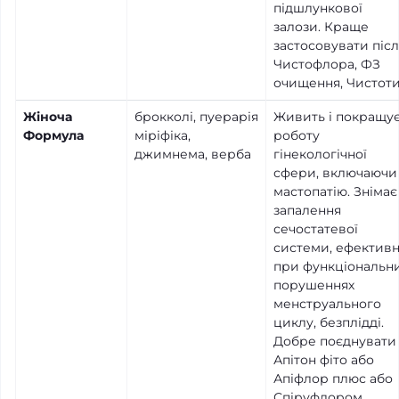
підшлункової
залози. Краще
застосовувати піс
Чистофлора, ФЗ
очищення, Чистоти
Жіноча
брокколі, пуерарія
Живить і покращу
Формула
міріфіка,
роботу
джимнема, верба
гінекологічної
сфери, включаючи
мастопатію. Знімає
запалення
сечостатевої
системи, ефектив
при функціональн
порушеннях
менструального
циклу, безплідді.
Добре поєднувати 
Апітон фіто або
Апіфлор плюс або
Спіруфлором.