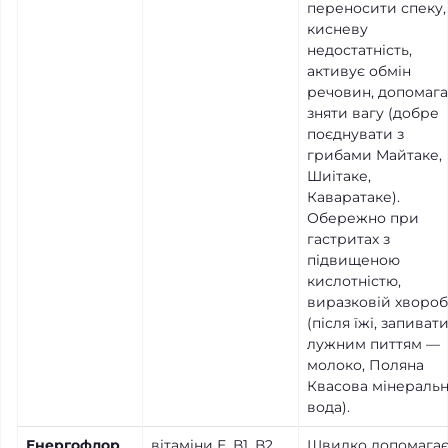
переносити спеку,
кисневу
недостатність,
активує обмін
речовин, допомага
зняти вагу (добре
поєднувати з
грибами Майтаке,
Шиітаке,
Каваратаке).
Обережно при
гастритах з
підвищеною
кислотністю,
виразковій хвороб
(після їжі, запиват
лужним питтям —
молоко, Поляна
Квасова мінераль
вода).
Енергофлор
вітаміни Е, В1, В2,
Швидко допомага