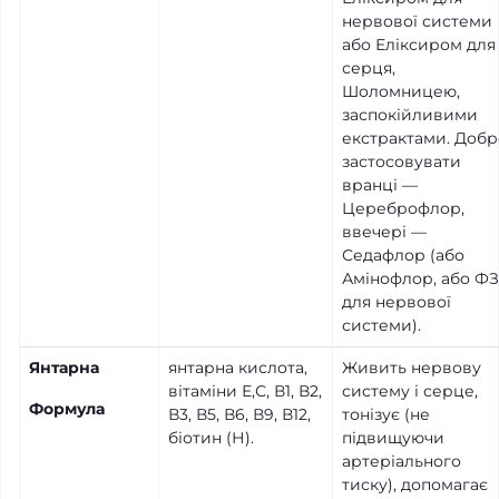
нервової системи
або Еліксиром для
серця,
Шоломницею,
заспокійливими
екстрактами. Добр
застосовувати
вранці —
Цереброфлор,
ввечері —
Седафлор (або
Амінофлор, або ФЗ
для нервової
системи).
Янтарна
янтарна кислота,
Живить нервову
вітаміни Е,С, В1, В2,
систему і серце,
Формула
В3, В5, В6, В9, В12,
тонізує (не
біотин (Н).
підвищуючи
артеріального
тиску), допомагає