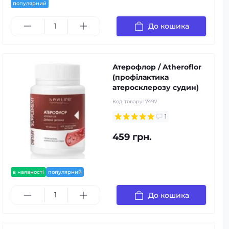
популярний
До кошика
Атерофлор / Atheroflor
(профілактика
атеросклерозу судин)
Код товару:
7497
1
459 грн.
в наявності
популярний
До кошика