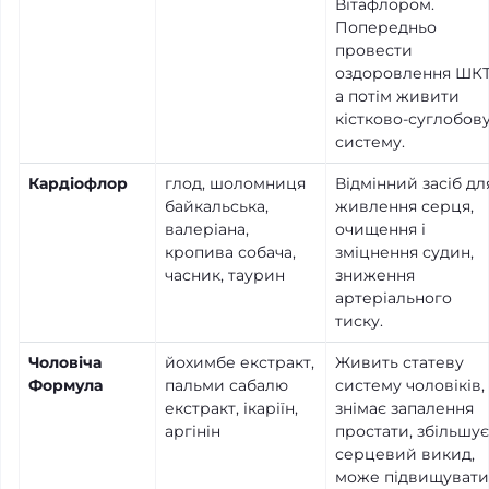
Вітафлором.
Попередньо
провести
оздоровлення ШКТ
а потім живити
кістково-суглобов
систему.
Кардіофлор
глод, шоломниця
Відмінний засіб дл
байкальська,
живлення серця,
валеріана,
очищення і
кропива собача,
зміцнення судин,
часник, таурин
зниження
артеріального
тиску.
Чоловіча
йохимбе екстракт,
Живить статеву
Формула
пальми сабалю
систему чоловіків,
екстракт, ікаріїн,
знімає запалення
аргінін
простати, збільшує
серцевий викид,
може підвищувати