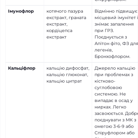
Імунофлор
котячого пазура
Відмінно підвищує
екстракт, граната
місцевий імунітет 
екстракт,
знімає запалення
кордіцепса
при ГРЗ.
екстракт
Поєднується з
Апітон фіто, ФЗ дл
легенів,
Бронхофлором.
Кальціфлор
кальцію дифосфат,
Джерело кальцію
кальцію глюконат,
при проблемах з
кальцію цитрат
кістково-
суглобовою
системою. Не
випадає в осад у
нирках. Легко
засвоюється. Добр
поєднувати з МК з
омегою 3-6-9 або
Спіруфлором або