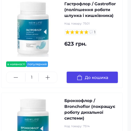
Гастрофлор / Gastroflor
(поліпшення роботи
шлунка і кишківника)
Код товару:
7501
1
623 грн.
в наявності
популярний
До кошика
Бронхофлор /
Bronchoflor (покращує
роботу дихальної
системи)
Код товару:
7514