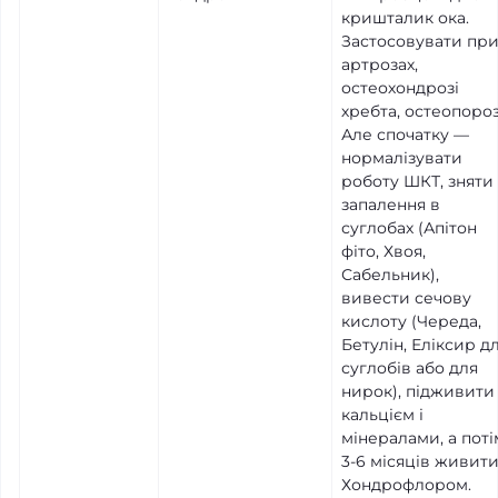
кришталик ока.
Застосовувати пр
артрозах,
остеохондрозі
хребта, остеопороз
Але спочатку —
нормалізувати
роботу ШКТ, зняти
запалення в
суглобах (Апітон
фіто, Хвоя,
Сабельник),
вивести сечову
кислоту (Череда,
Бетулін, Еліксир д
суглобів або для
нирок), підживити
кальцієм і
мінералами, а поті
3-6 місяців живит
Хондрофлором.