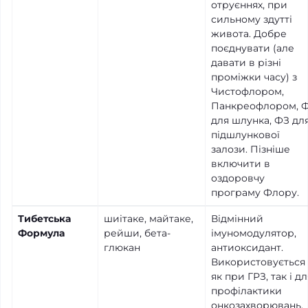
отруєннях, при
сильному здутті
живота. Добре
поєднувати (але
давати в різні
проміжки часу) з
Чистофлором,
Панкреофлором, 
для шлунка, ФЗ дл
підшлункової
залози. Пізніше
включити в
оздоровчу
програму Флору.
Тибетська
шиітаке, майтаке,
Відмінний
Формула
рейши, бета-
імуномодулятор,
глюкан
антиоксидант.
Використовується
як при ГРЗ, так і дл
профілактики
онкозахворювань,