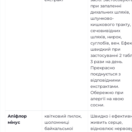
при запаленні
дихальних шляхів,
шлунково-
кишкового тракту,
сечовивідних
шляхів, нирок,
суглобів, вен. Ефек
швидкий при
застосуванні 2 табл
3 рази на день.
Прекрасно
поєднується з
відповідними
екстрактами.
Обережно при
алергії на хвою
сосни.
Апіфлор
квітковий пилок,
Швидко і ефектив
мінус
шоломниці
живить серце,
байкальської
відновлює нервов