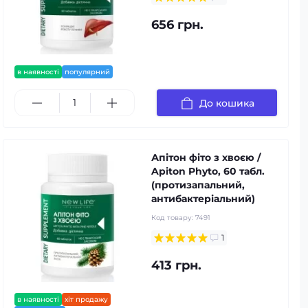
656 грн.
в наявності
популярний
До кошика
Апітон фіто з хвоєю /
Apiton Phyto, 60 табл.
(протизапальний,
антибактеріальний)
Код товару:
7491
1
413 грн.
в наявності
хіт продажу