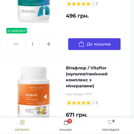
1
496 грн.
в наявності
До кошика
Вітафлор / Vitaflor
(мультивітамінний
комплекс з
мінералами)
Код товару:
7517
1
671 грн.
0
0
каталог
кошик
закладки
в наявності
популярний