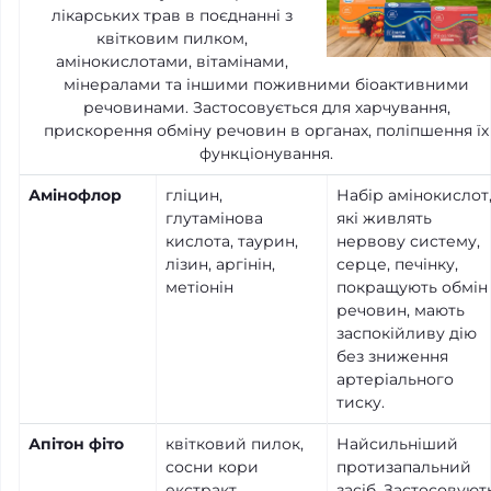
лікарських трав в поєднанні з
квітковим пилком,
амінокислотами, вітамінами,
мінералами та іншими поживними біоактивними
речовинами. Застосовується для харчування,
прискорення обміну речовин в органах, поліпшення їх
функціонування.
Амінофлор
гліцин,
Набір амінокислот
глутамінова
які живлять
кислота, таурин,
нервову систему,
лізин, аргінін,
серце, печінку,
метіонін
покращують обмін
речовин, мають
заспокійливу дію
без зниження
артеріального
тиску.
Апітон фіто
квітковий пилок,
Найсильніший
сосни кори
протизапальний
екстракт
засіб. Застосовуют