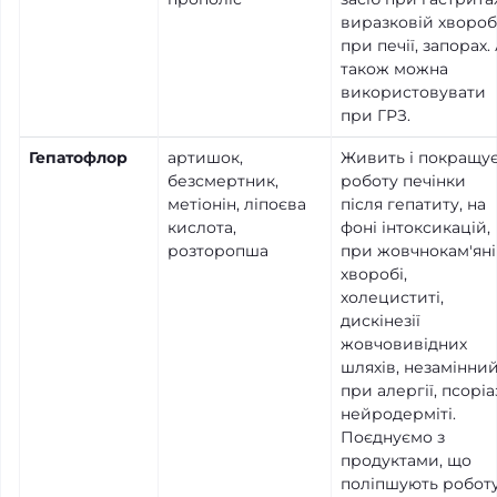
виразковій хворобі
при печії, запорах.
також можна
використовувати
при ГРЗ.
Гепатофлор
артишок,
Живить і покращу
безсмертник,
роботу печінки
метіонін, ліпоєва
після гепатиту, на
кислота,
фоні інтоксикацій,
розторопша
при жовчнокам'ян
хворобі,
холециститі,
дискінезії
жовчовивідних
шляхів, незамінни
при алергії, псоріаз
нейродерміті.
Поєднуємо з
продуктами, що
поліпшують робот