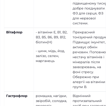
підвищеному тиск
добре поєднувати 
ФЗ для серця, ФЗ
для нервової
системи.
Вітафлор
- вітаміни Е, В1, В2,
Прекрасний
В3, В5, В6, В9, В12,
тонізуючий продук
біотин(Н)
Підвищує імунітет,
активує обмін
- цинк, мідь, йод,
речовин. Поповню
залізо, селен,
нестачу вітамінів і
марганець
мінералів після
захворювань, на
фоні стресу.
Обережно при
алергії на вітаміни
групи В.
Гастрофлор
ромашка, нагідки,
Відмінний
звіробій, солодка,
протизапальний
прополіс
засіб при гастритах