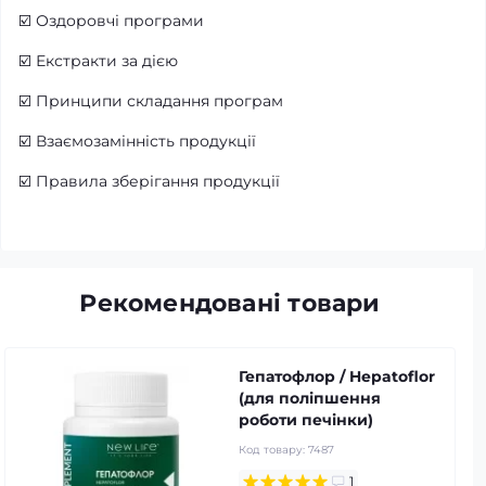
☑️
Оздоровчі програми
☑️
Екстракти за дією
☑️
Принципи складання програм
☑️
Взаємозамінність продукції
☑️
Правила зберігання продукції
Рекомендовані товари
Гепатофлор / Hepatoflor
(для поліпшення
роботи печінки)
Код товару:
7487
1