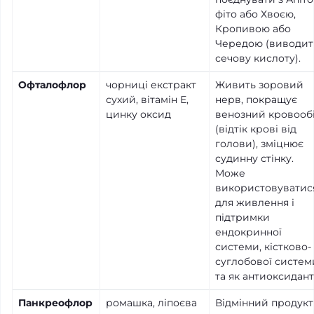
фіто або Хвоєю,
Кропивою або
Чередою (виводит
сечову кислоту).
Офталофлор
чорниці екстракт
Живить зоровий
сухий, вітамін Е,
нерв, покращує
цинку оксид
венозний кровооб
(відтік крові від
голови), зміцнює
судинну стінку.
Може
використовуватис
для живлення і
підтримки
ендокринної
системи, кістково-
суглобової систем
та як антиоксидант
Панкреофлор
ромашка, ліпоєва
Відмінний продукт