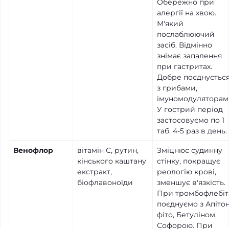
Обережно при
алергії на хвою.
М'який
послаблюючий
засіб. Відмінно
знімає запалення
при гастритах.
Добре поєднуєтьс
з грибами,
імуномодуляторам
У гострий період
застосовуємо по 1
таб. 4-5 раз в день.
Венофлор
вітамін С, рутин,
Зміцнює судинну
кінського каштану
стінку, покращує
екстракт,
реологію крові,
біофлавоноїди
зменшує в'язкість.
При тромбофлебіт
поєднуємо з Апіто
фіто, Бетуліном,
Софорою. При