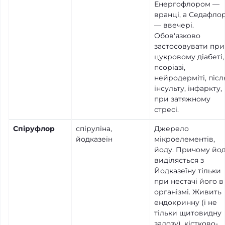
Енергофлором —
вранці, а Седафло
— ввечері.
Обов'язково
застосовувати при
цукровому діабеті,
псоріазі,
нейродерміті, післ
інсульту, інфаркту,
при затяжному
стресі.
Спіруфлор
спіруліна,
Джерело
йодказеїн
мікроелементів,
йоду. Причому йо
виділяється з
Йодказеїну тільки
при нестачі його в
організмі. Живить
ендокринну (і не
тільки щитовидну
залозу), кістково-