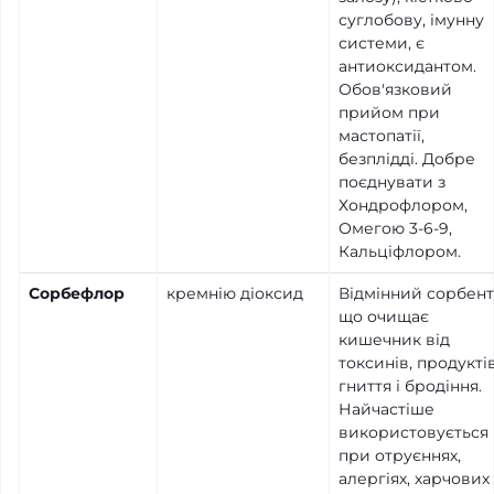
суглобову, імунну
системи, є
антиоксидантом.
Обов'язковий
прийом при
мастопатії,
безплідді. Добре
поєднувати з
Хондрофлором,
Омегою 3-6-9,
Кальціфлором.
Сорбефлор
кремнію діоксид
Відмінний сорбент
що очищає
кишечник від
токсинів, продукті
гниття і бродіння.
Найчастіше
використовується
при отруєннях,
алергіях, харчових