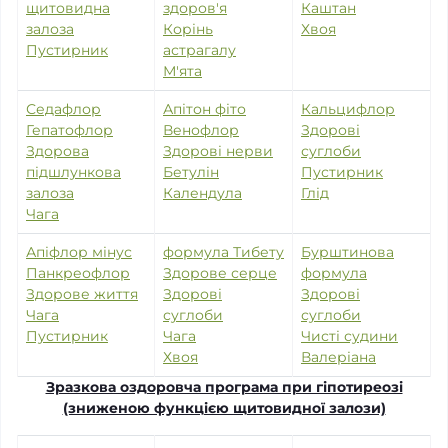
щитовидна
здоров'я
Каштан
залоза
Корінь
Хвоя
Пустирник
астрагалу
М'ята
Седафлор
Апітон фіто
Кальцифлор
Гепатофлор
Венофлор
Здорові
Здорова
Здорові нерви
суглоби
підшлункова
Бетулін
Пустирник
залоза
Календула
Глід
Чага
Апіфлор мінус
формула Тибету
Бурштинова
Панкреофлор
Здорове серце
формула
Здорове життя
Здорові
Здорові
Чага
суглоби
суглоби
Пустирник
Чага
Чисті судини
Хвоя
Валеріана
Зразкова оздоровча програма при гіпотиреозі
(зниженою функцією щитовидної залози)