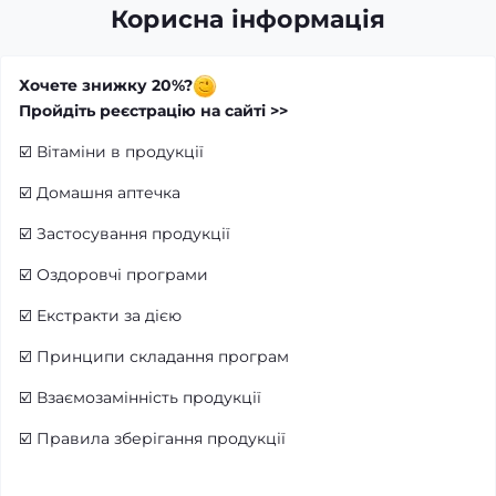
Корисна інформація
Хочете знижку 20%?
Пройдіть реєстрацію на сайті >>
☑️
Вітаміни в продукції
☑️
Домашня аптечка
☑️
Застосування продукції
☑️
Оздоровчі програми
☑️
Екстракти за дією
☑️
Принципи складання програм
☑️
Взаємозамінність продукції
☑️
Правила зберігання продукції