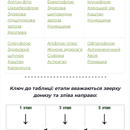
Апітон фіто
Енергофлор
Імунофлор
Цереброфлор
Здорова
Хороший зір
Здорова
щитовидна
Каштан
підшлункова
залоза
Конюшина
залоза
Конюшина
Кропива
Спіруфлор
Апіфлор плюс
Офталофлор
Здоровий
Жіноче здоров'я
Антианемічний
шлунок
Софора
Хвоя
Каштан
Астрагал
Ромашка
Календула
- - - - - - - - - - - - - - - - - - - - - - - - - -
Ключ до таблиці: етапи вважаються зверху
донизу та зліва направо: