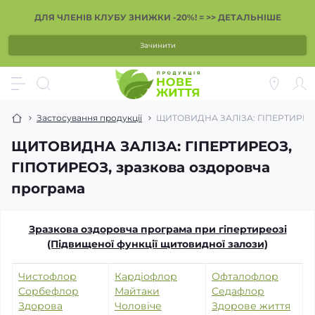
ДЛЯ ЧЛЕНІВ КЛУБУ ЗНИЖКИ -20%! = >> ДЕТАЛЬНІШЕ
Зачинити
Застосування продукції
ЩИТОВИДНА ЗАЛІЗА: ГІПЕРТИРЕОЗ,
ЩИТОВИДНА ЗАЛІЗА: ГІПЕРТИРЕОЗ,
ГІПОТИРЕОЗ, зразкова оздоровча
програма
Зразкова оздоровча програма при гіпертиреозі
(Підвищеної функції щитовидної залози)
Чистофлор
Кардіофлор
Офталофлор
Сорбефлор
Майтаки
Седафлор
Здорова
Чоловіче
Здорове життя