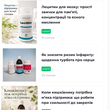
Лецитин для мозку: прості
звички для пам’яті,
концентрації та ясного
мислення
статті
31 липня
Як знизити ризик інфаркту:
щоденна турбота про серце
статті
29 липня
Коли кишківнику потрібна
м’яка підтримка: що робити
при схильності до закрепів