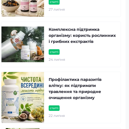
статті
27 липня
Комплексна підтримка
організму: користь рослинних
і грибних екстрактів
статті
24 липня
Профілактика паразитів
влітку: як підтримати
травлення та природне
очищення організму
статті
22 липня