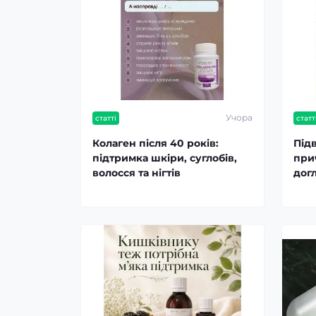
Учора
статті
статт
Колаген після 40 років:
Підв
підтримка шкіри, суглобів,
при
волосся та нігтів
дог