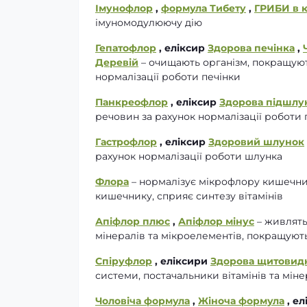
Імунофлор
,
формула Тибету
,
ГРИБИ в 
імуномодулюючу дію
Гепатофлор
, еліксир
Здорова печінка
,
Деревій
– очищають організм, покращуют
нормалізації роботи печінки
Панкреофлор
, еліксир
Здорова підшлу
речовин за рахунок нормалізації роботи 
Гастрофлор
, еліксир
Здоровий шлунок
рахунок нормалізації роботи шлунка
Флора
– нормалізує мікрофлору кишечни
кишечнику, сприяє синтезу вітамінів
Апіфлор плюс
,
Апіфлор мінус
– живлять
мінералів та мікроелементів, покращуют
Спіруфлор
, еліксири
Здорова щитовидн
системи, постачальники вітамінів та міне
Чоловіча формула
,
Жіноча формула
, е