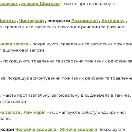
капсулах
,
еліксир Шиитаке
- мають протизапальну та
Чистота
,
Чистофлор
, екстракти
Розторопші
,
Артишоку
,
ь травлення та засвоєння поживних речовин за рахунок
нкова залоза
– покращують травлення та засвоєння поживн
підшлункової залози
– покращують травлення та засвоєння поживних речовин з
ка, покращує всмоктування поживних речовин та травленн
, мають протизапальну, загоювальну дію, джерела вітамінів,
ь стан шкіри
а залоза
,
Ламінарія
– нормалізують роботу ендокринної
ралів
ліксири
Чоловіче здоров'я
,
Жіноче здоров'я
покращують