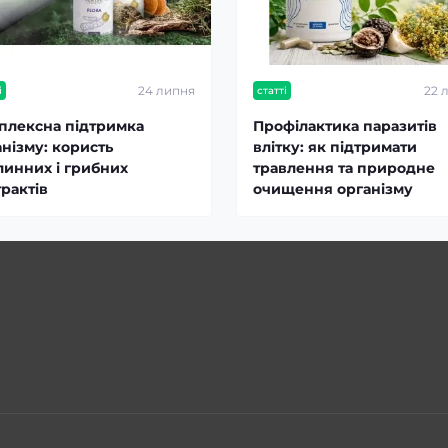
24 липня
22 
і
статті
плексна підтримка
Профілактика паразитів
анізму: користь
влітку: як підтримати
линних і грибних
травлення та природне
рактів
очищення організму