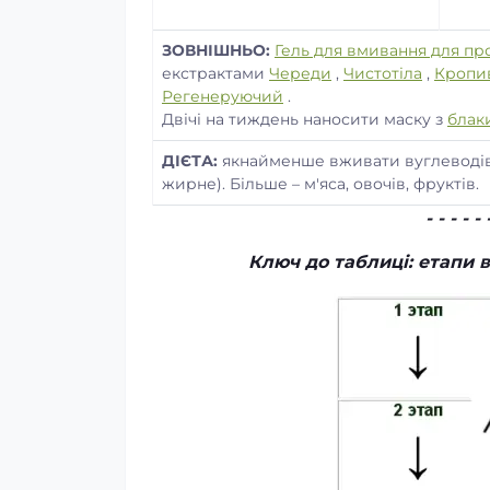
ЗОВНІШНЬО:
Гель для вмивання для пр
екстрактами
Череди
,
Чистотіла
,
Кропи
Регенеруючий
.
Двічі на тиждень наносити маску з
блак
ДІЄТА:
якнайменше вживати вуглеводів (
жирне). Більше – м'яса, овочів, фруктів.
- - - - - 
Ключ до таблиці: етапи 