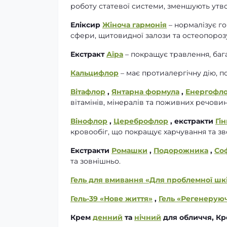
роботу статевої системи, зменшують утв
Еліксир
Жіноча гармонія
– нормалізує г
сфери, щитовидної залози та остеопороз
Екстракт
Аїра
– покращує травлення, баг
Кальцифлор
– має протиалергічну дію, п
Вітафлор
,
Янтарна формула
,
Енергофл
вітамінів, мінералів та поживних речови
Вінофлор
,
Цереброфлор
, екстракти
Гі
кровообіг, що покращує харчування та 
Екстракти
Ромашки
,
Подорожника
,
Со
та зовнішньо.
Гель для вмивання «Для проблемної шк
Гель-39 «Нове життя»
,
Гель «Регенерую
Крем
денний
та
нічний
для обличчя, Кр