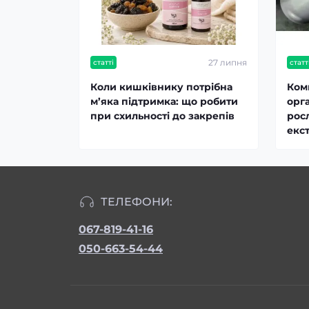
27 липня
статті
статт
Коли кишківнику потрібна
Ком
м’яка підтримка: що робити
орг
при схильності до закрепів
рос
екст
ТЕЛЕФОНИ:
067-819-41-16
050-663-54-44