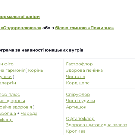
нормальної шкіри
ю «Оздоровлююча»
або з
білою глиною «Поживна»
грама за наявності юнацьких вугрів
н фіто
Гастрофлор
ча гармонія
(
Корінь
Здорова печінка
рушки
)
Чистотіл
алергін
Кордіцепс
лор плюс
Спіруфлор
че здоров'я
Чисті судини
овіче здоров'я
)
Артишок
оропша
+
Череда
Офталофлор
офлор
Здорова щитовидна залоза
Кропива