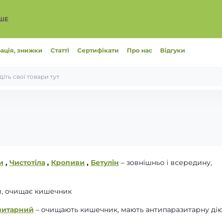
ІШЕ
ація, знижки
Статті
Сертифікати
Про нас
Відгуки
и
,
Чистотіла
,
Кропиви
,
Бетулін
– зовнішньо і всередину,
и, очищає кишечник
зитарний
– очищають кишечник, мають антипаразитарну ді