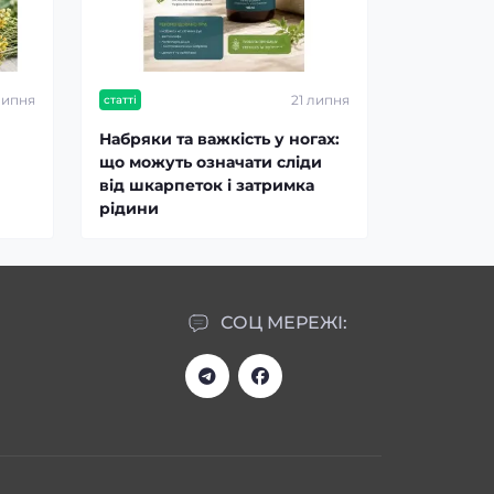
липня
21 липня
статті
Набряки та важкість у ногах:
що можуть означати сліди
від шкарпеток і затримка
рідини
СОЦ МЕРЕЖІ: