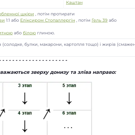
Каштан
облемної шкіри
, потім протирати
ви
1:1 або
Еліксиром Стопаллергін
, потім
Гель 39
або
итною
або
білою
глиною.
солодке, булки, макарони, картопля тощо) і жирів (смажен
- - - - - - - - - - - - - - - - - - - - -
вважаються зверху донизу та зліва направо: