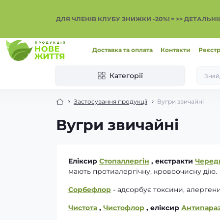
ДЛЯ ЧЛЕНІВ КЛУБУ ЗНИЖКИ -20%! = >> ДЕТАЛЬН
Доставка та оплата
Контакти
Реєстр
Категорії
Застосування продукції
Вугри звичайні
Вугри звичайні
Еліксир
Стопаллергін
, екстракти
Черед
мають протиалергічну, кровоочисну дію.
Сорбефлор
- адсорбує токсини, алерген
Чистота
,
Чистофлор
, еліксир
Антипара