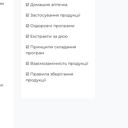
ми
☑️
Домашня аптечка
☑️
Застосування продукції
☑️
Оздоровчі програми
☑️
Екстракти за дією
☑️
Принципи складання
програм
☑️
Взаємозамінність продукції
☑️
Правила зберігання
продукції
ьо