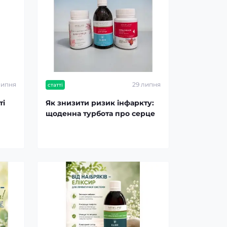
липня
29 липня
статті
ті
Як знизити ризик інфаркту:
щоденна турбота про серце