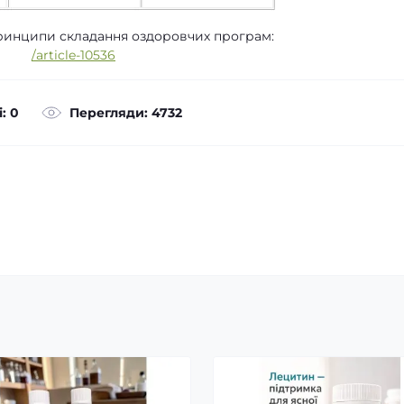
ринципи складання оздоровчих програм:
/article-10536
: 0
Перегляди: 4732