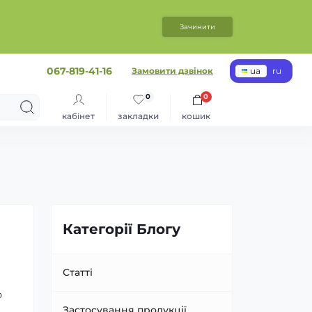
Зачинити
067-819-41-16
Замовити дзвінок
ua
ru
0
0
кабінет
закладки
кошик
Категорії Блогу
Статті
ю
Застосування продукції