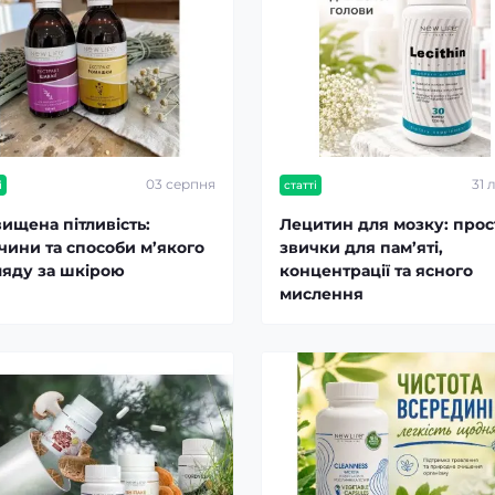
03 серпня
31 
і
статті
ищена пітливість:
Лецитин для мозку: прос
чини та способи м’якого
звички для пам’яті,
ляду за шкірою
концентрації та ясного
мислення