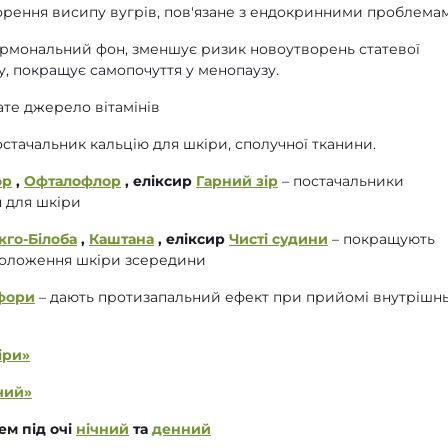
орення висипу вугрів, пов'язане з ендокринними проблема
ормональний фон, зменшує ризик новоутворень статевої
у, покращує самопочуття у менопаузу.
ате джерело вітамінів
остачальник кальцію для шкіри, сполучної тканини.
ор
,
Офталофлор
, еліксир
Гарний зір
– постачальники
н для шкіри
нкго-Білоба
,
Каштана
, еліксир
Чисті судини
– покращують
зволоження шкіри зсередини
фори
– дають протизапальний ефект при прийомі внутрішн
іри»
чий»
ем під очі
нічний
та
денний