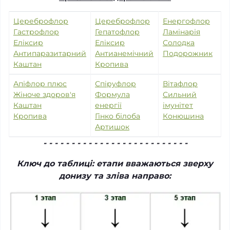
Цереброфлор
Цереброфлор
Енергофлор
Гастрофлор
Гепатофлор
Ламінарія
Еліксир
Еліксир
Солодка
Антипаразитарний
Антианемічний
Подорожник
Каштан
Кропива
Апіфлор плюс
Спіруфлор
Вітафлор
Жіноче здоров'я
Формула
Сильний
Каштан
енергії
імунітет
Кропива
Гінко білоба
Конюшина
Артишок
- - - - - - - - - - - - - - - - - - - - - - - - - -
Ключ до таблиці: етапи вважаються зверху
донизу та зліва направо: