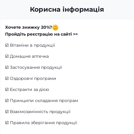
Корисна інформація
Хочете знижку 20%?
Пройдіть реєстрацію на сайті >>
☑️
Вітаміни в продукції
☑️
Домашня аптечка
☑️
Застосування продукції
☑️
Оздоровчі програми
☑️
Екстракти за дією
☑️
Принципи складання програм
☑️
Взаємозамінність продукції
☑️
Правила зберігання продукції