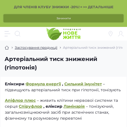
ДЛЯ ЧЛЕНІВ КЛУБУ ЗНИЖКИ -20%! = >> ДЕТАЛЬНІШЕ
Зачинити
Застосування продукції
Артеріальний тиск знижений (гіпото
Артеріальний тиск знижений
(гіпотонія)
Еліксири
Формула енергії
,
Сильний імунітет
–
підвищують артеріальний тиск при гіпотонії, тонізують
Апіфлор плюс
– живить клітини нервової системи та
серця
Спіруфлор
, еліксир
Ламінарія
– тонізуючий,
загальнозміцнюючий засіб при астенічних станах,
фізичному та розумовому перевтомі