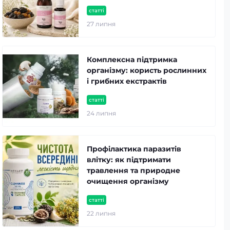
статті
27 липня
Комплексна підтримка
організму: користь рослинних
і грибних екстрактів
статті
24 липня
Профілактика паразитів
влітку: як підтримати
травлення та природне
очищення організму
статті
22 липня